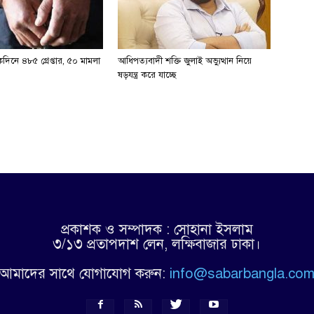
িনে ৪৮৫ গ্রেপ্তার, ৫০ মামলা
আধিপত্যবাদী শক্তি জুলাই অভ্যুত্থান নিয়ে
ষড়যন্ত্র করে যাচ্ছে
প্রকাশক ও সম্পাদক : সোহানা ইসলাম
৩/১৩ প্রতাপদাশ লেন, লক্ষিবাজার ঢাকা।
আমাদের সাথে যোগাযোগ করুন:
info@sabarbangla.co