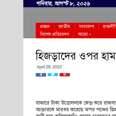
শনিবার, আগস্ট ৮, ২০২৬
সবার
প্রচ্ছদ
জাতীয়
সারাদেশ
রাজনী
বাংলা
বিশেষ প্রতিবেদন
আরো
হিজড়াদের ওপর হাম
April 28, 2022
বাজারে টাকা উত্তোলনকে কেন্দ্র করে রাজবাড়
আক্তারকে মারধর করেছে অপর পক্ষের হি