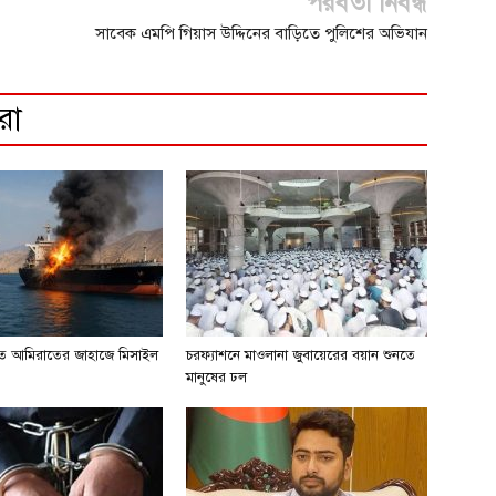
পরবর্তী নিবন্ধ
সাবেক এমপি গিয়াস উদ্দিনের বাড়িতে পুলিশের অভিযান
রো
িতে আমিরাতের জাহাজে মিসাইল
চরফ্যাশনে মাওলানা জুবায়েরের বয়ান শুনতে
মানুষের ঢল