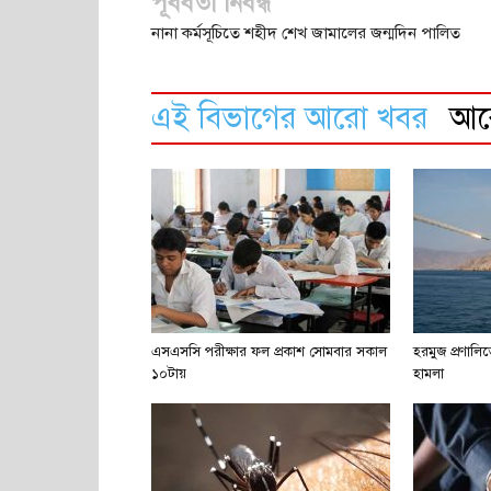
পূর্ববর্তী নিবন্ধ
নানা কর্মসূচিতে শহীদ শেখ জামালের জন্মদিন পালিত
এই বিভাগের আরো খবর
আ
এসএসসি পরীক্ষার ফল প্রকাশ সোমবার সকাল
হরমুজ প্রণাল
১০টায়
হামলা