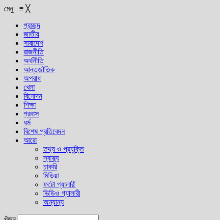
মেনু
≡
╳
প্রচ্ছদ
জাতীয়
সারাদেশ
রাজনীতি
অর্থনীতি
আন্তর্জাতিক
অপরাধ
খেলা
বিনোদন
শিক্ষা
প্রবাস
ধর্ম
বিশেষ প্রতিবেদন
আরো
তথ্য ও প্রযুক্তি
স্বাস্থ্য
চাকরি
মিডিয়া
ফটো গ্যালারী
ভিডিও গ্যালারী
অন্যান্য
খুঁজুন