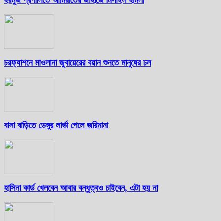
চরফ্যাশনে মাওলানা জুবায়েরের বয়ান শুনতে মানুষের ঢল
বাসা বাড়িতে ডেঙ্গুর লার্ভা পেলে জরিমানা
হাসিনা কার্ড খেলবেন আবার বন্ধুত্বও চাইবেন, এটা হয় না