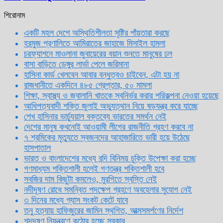
শিরোনাম
একটি মহল দেশে অস্থিতিশীলতা সৃষ্টির পাঁয়তারা করছে
হরমুজ প্রণালিতে আমিরাতের জাহাজে মিসাইল হামলা
চরফ্যাশনে মাওলানা জুবায়েরের বয়ান শুনতে মানুষের ঢল
বাসা বাড়িতে ডেঙ্গুর লার্ভা পেলে জরিমানা
হাসিনা কার্ড খেলবেন আবার বন্ধুত্বও চাইবেন, এটা হয় না
রাজধানীতে একদিনে ৪৮৫ গ্রেপ্তার, ৫০ মামলা
শিক্ষা, স্বাস্থ্য ও জ্বালানি খাতকে স্বনির্ভর করার পরিকল্পনা নেওয়া হয়েছে
আধিপত্যবাদী শক্তি জুলাই অভ্যুত্থান নিয়ে ষড়যন্ত্র করে যাচ্ছে
শেখ হাসিনার ভার্চ্যুয়াল বক্তব্যে ভারতের সমর্থন নেই
দেশের মানুষ কখনোই আওয়ামী লীগের রাজনীতি গ্রহণ করবে না
৭ শ্রমিকের মৃত্যুতে স্বজনদের আহাজারিতে ভারী হয়ে উঠেছে
হাসপাতাল
ভারত ও বাংলাদেশের মধ্যে বন্দি বিনিময় চুক্তি উপেক্ষা করা হচ্ছে
গণমাধ্যম শক্তিশালী হলেই গণতন্ত্র শক্তিশালী হবে
সবজির দাম কিছুটা কমলেও, মুরগিতে স্বস্তি নেই
নদীদূষণ রোধে সমন্বিত পদক্ষেপ গ্রহণে অবহেলার সুযোগ নেই
৩ দিনের মধ্যে গ্যাস সংকট কেটে যাবে
তনু হত্যায় হাফিজুরের জামিন স্থগিত, আত্মসমর্পণের নির্দেশ
শব্দদূষণ নিয়ন্ত্রণে কঠোর হচ্ছে সরকার