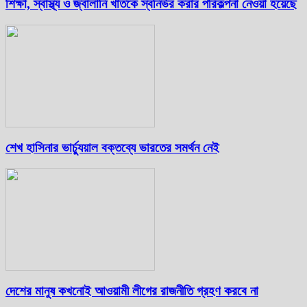
শিক্ষা, স্বাস্থ্য ও জ্বালানি খাতকে স্বনির্ভর করার পরিকল্পনা নেওয়া হয়েছে
শেখ হাসিনার ভার্চ্যুয়াল বক্তব্যে ভারতের সমর্থন নেই
দেশের মানুষ কখনোই আওয়ামী লীগের রাজনীতি গ্রহণ করবে না