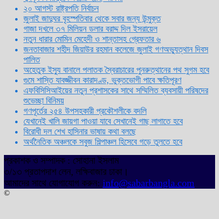
২০ আগস্ট রাষ্ট্রপতি নির্বাচন
জুলাই জাদুঘর বৃহস্পতিবার থেকে সবার জন্য উন্মুক্ত
গাজা দখলে ৩৭ মিলিয়ন ডলার বরাদ্দ দিল ইসরায়েল
নতুন ধারার মোমিন মেহেদী ও শান্তাসহ গ্রেফতার ৬
জনতাবাজার শহীদ জিয়াউর রহমান কলেজে জুলাই গণঅভ্যুত্থান দিবস
পালিত
অহেতুক ইস্যু বানালে পলাতক স্বৈরাচারের পুনরুত্থানের পথ সুগম হবে
গুমে শাস্তি যাবজ্জীবন কারাদণ্ড, ভুক্তভোগী পাবে ক্ষতিপূরণ
এফবিসিসিআইয়ের নতুন প্রশাসকের সাথে সম্মিলিত ব্যবসায়ী পরিষদের
শুভেচ্ছা বিনিময়
গণপূর্তের ২৫৪ উপসহকারী প্রকৌশলীকে বদলি
যেখানেই খালি জায়গা পাওয়া যাবে সেখানেই গাছ লাগাতে হবে
বিরোধী দল শেখ হাসিনার ভাষায় কথা বলছে
অর্থনৈতিক অঞ্চলকে সবুজ শিল্পাঞ্চল হিসেবে গড়ে তুলতে হবে
প্রকাশক ও সম্পাদক : সোহানা ইসলাম
৩/১৩ প্রতাপদাশ লেন, লক্ষিবাজার ঢাকা।
আমাদের সাথে যোগাযোগ করুন:
info@sabarbangla.com
©