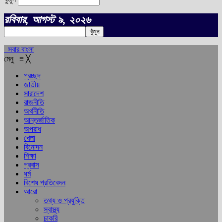
রবিবার, আগস্ট ৯, ২০২৬
সবার বাংলা
মেনু
≡
╳
প্রচ্ছদ
জাতীয়
সারাদেশ
রাজনীতি
অর্থনীতি
আন্তর্জাতিক
অপরাধ
খেলা
বিনোদন
শিক্ষা
প্রবাস
ধর্ম
বিশেষ প্রতিবেদন
আরো
তথ্য ও প্রযুক্তি
স্বাস্থ্য
চাকরি