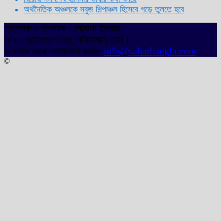
অর্থনৈতিক অঞ্চলকে সবুজ শিল্পাঞ্চল হিসেবে গড়ে তুলতে হবে
প্রকাশক ও সম্পাদক : সোহানা ইসলাম
৩/১৩ প্রতাপদাশ লেন, লক্ষিবাজার ঢাকা।
আমাদের সাথে যোগাযোগ করুন:
info@sabarbangla.com
©