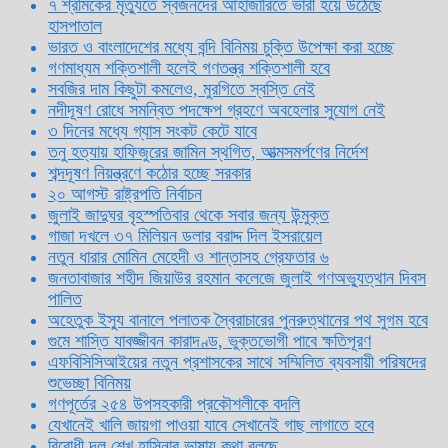
৭ শ্রমিকের মৃত্যুতে স্বজনদের আহাজারিতে ভারী হয়ে উঠেছে
হাসপাতাল
ভারত ও বাংলাদেশের মধ্যে বন্দি বিনিময় চুক্তি উপেক্ষা করা হচ্ছে
গণমাধ্যম শক্তিশালী হলেই গণতন্ত্র শক্তিশালী হবে
সবজির দাম কিছুটা কমলেও, মুরগিতে স্বস্তি নেই
নদীদূষণ রোধে সমন্বিত পদক্ষেপ গ্রহণে অবহেলার সুযোগ নেই
৩ দিনের মধ্যে গ্যাস সংকট কেটে যাবে
তনু হত্যায় হাফিজুরের জামিন স্থগিত, আত্মসমর্পণের নির্দেশ
শব্দদূষণ নিয়ন্ত্রণে কঠোর হচ্ছে সরকার
২০ আগস্ট রাষ্ট্রপতি নির্বাচন
জুলাই জাদুঘর বৃহস্পতিবার থেকে সবার জন্য উন্মুক্ত
গাজা দখলে ৩৭ মিলিয়ন ডলার বরাদ্দ দিল ইসরায়েল
নতুন ধারার মোমিন মেহেদী ও শান্তাসহ গ্রেফতার ৬
জনতাবাজার শহীদ জিয়াউর রহমান কলেজে জুলাই গণঅভ্যুত্থান দিবস
পালিত
অহেতুক ইস্যু বানালে পলাতক স্বৈরাচারের পুনরুত্থানের পথ সুগম হবে
গুমে শাস্তি যাবজ্জীবন কারাদণ্ড, ভুক্তভোগী পাবে ক্ষতিপূরণ
এফবিসিসিআইয়ের নতুন প্রশাসকের সাথে সম্মিলিত ব্যবসায়ী পরিষদের
শুভেচ্ছা বিনিময়
গণপূর্তের ২৫৪ উপসহকারী প্রকৌশলীকে বদলি
যেখানেই খালি জায়গা পাওয়া যাবে সেখানেই গাছ লাগাতে হবে
বিরোধী দল শেখ হাসিনার ভাষায় কথা বলছে