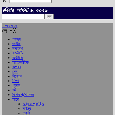
রবিবার, আগস্ট ৯, ২০২৬
সবার বাংলা
মেনু
≡
╳
প্রচ্ছদ
জাতীয়
সারাদেশ
রাজনীতি
অর্থনীতি
আন্তর্জাতিক
অপরাধ
খেলা
বিনোদন
শিক্ষা
প্রবাস
ধর্ম
বিশেষ প্রতিবেদন
আরো
তথ্য ও প্রযুক্তি
স্বাস্থ্য
চাকরি