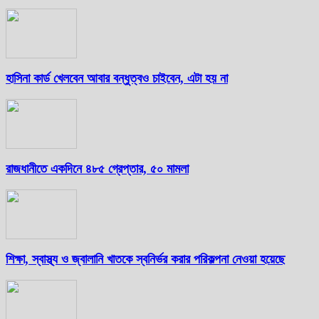
হাসিনা কার্ড খেলবেন আবার বন্ধুত্বও চাইবেন, এটা হয় না
রাজধানীতে একদিনে ৪৮৫ গ্রেপ্তার, ৫০ মামলা
শিক্ষা, স্বাস্থ্য ও জ্বালানি খাতকে স্বনির্ভর করার পরিকল্পনা নেওয়া হয়েছে