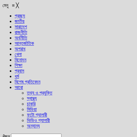
মেনু
≡
╳
প্রচ্ছদ
জাতীয়
সারাদেশ
রাজনীতি
অর্থনীতি
আন্তর্জাতিক
অপরাধ
খেলা
বিনোদন
শিক্ষা
প্রবাস
ধর্ম
বিশেষ প্রতিবেদন
আরো
তথ্য ও প্রযুক্তি
স্বাস্থ্য
চাকরি
মিডিয়া
ফটো গ্যালারী
ভিডিও গ্যালারী
অন্যান্য
খুঁজুন