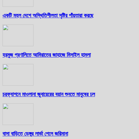
একটি মহল দেশে অস্থিতিশীলতা সৃষ্টির পাঁয়তারা করছে
হরমুজ প্রণালিতে আমিরাতের জাহাজে মিসাইল হামলা
চরফ্যাশনে মাওলানা জুবায়েরের বয়ান শুনতে মানুষের ঢল
বাসা বাড়িতে ডেঙ্গুর লার্ভা পেলে জরিমানা