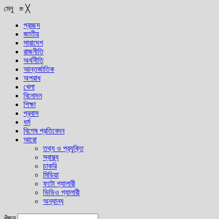
মেনু
≡
╳
প্রচ্ছদ
জাতীয়
সারাদেশ
রাজনীতি
অর্থনীতি
আন্তর্জাতিক
অপরাধ
খেলা
বিনোদন
শিক্ষা
প্রবাস
ধর্ম
বিশেষ প্রতিবেদন
আরো
তথ্য ও প্রযুক্তি
স্বাস্থ্য
চাকরি
মিডিয়া
ফটো গ্যালারী
ভিডিও গ্যালারী
অন্যান্য
খুঁজুন