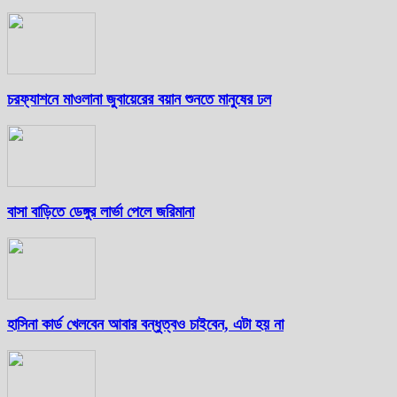
চরফ্যাশনে মাওলানা জুবায়েরের বয়ান শুনতে মানুষের ঢল
বাসা বাড়িতে ডেঙ্গুর লার্ভা পেলে জরিমানা
হাসিনা কার্ড খেলবেন আবার বন্ধুত্বও চাইবেন, এটা হয় না