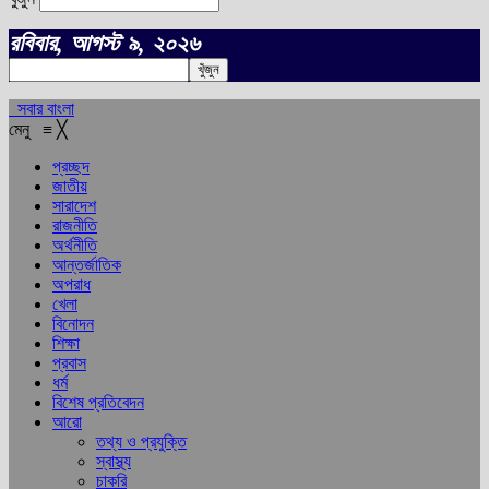
রবিবার, আগস্ট ৯, ২০২৬
সবার বাংলা
মেনু
≡
╳
প্রচ্ছদ
জাতীয়
সারাদেশ
রাজনীতি
অর্থনীতি
আন্তর্জাতিক
অপরাধ
খেলা
বিনোদন
শিক্ষা
প্রবাস
ধর্ম
বিশেষ প্রতিবেদন
আরো
তথ্য ও প্রযুক্তি
স্বাস্থ্য
চাকরি