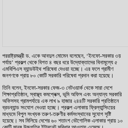
পররাষ্ট্রমন্ত্রী ড. একে আবদুল মোমেন বলেছেন, ‘ইনফো-সরকার ৩য়
পর্যায়’ প্রকল্প থেকে বিগত ৪ বছর ধরে উদ্যোক্তাদের বিনামূল্যে ৫
এমবিপিএস ব্যান্ডউইথ পরিষেবা দেওয়া হচ্ছে। এর ফলে গ্রামীণ
জনগণকে প্রায় ৮০ কোটি সরকারি পরিষেবা প্রদান করা হয়েছে।
তিনি বলেন, ইনফো-সরকার ফেজ-৩ নেটওয়ার্ক থেকে সারা দেশে
শিক্ষাপ্রতিষ্ঠান, স্বাস্থ্য কমপ্লেক্স, ভূমি অফিস এবং অন্যান্য সরকারি
অফিসসহ গ্রামপর্যায়ে এক লাখ ৯ হাজার ২৪৪টি সরকারি প্রতিষ্ঠানে
ব্রডব্যান্ড সংযোগ দেওয়া হচ্ছে। প্রকল্প এলাকায় ফ্রিল্যান্সিংয়ের
মাধ্যমে বিপুল সংখ্যক তরুণ-তরুণীর কর্মসংস্থানের সুযোগ সৃষ্টি
হয়েছে। সব মিলিয়ে দেশের ৬০ শতাংশ ভৌগোলিক এলাকার প্রায় ১০
কোটি মানুষ উচ্চগতির ইন্টারনেট সুবিধার আওতায় এসেছে।