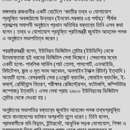
মঙ্গলবার রাজধানীর একটি হোটেলে ‘জাতীয় তথ্য ও যোগাযোগ
প্রযুক্তি অবকাঠামো উন্নয়ন (ইনফো-সরকার ৩য় পর্যায়)’ শীর্ষক
প্রকল্পের সমাপনী অনুষ্ঠানে প্রধান অতিথির বক্তব্যে তিনি এসব কথা
বলেন। তথ্য ও যোগাযোগ প্রযুক্তি প্রতিমন্ত্রী জুনাইদ আহমেদ পলক
এ অনুষ্ঠানে সভাপতিত্ব করেন।
পররাষ্ট্রমন্ত্রী বলেন, ইউনিয়ন ডিজিটাল সেন্টার (ইউডিসি) থেকে
উদ্যোক্তারা দুই ধরনের ডিজিটাল সেবা দিচ্ছেন। সেগুলোর মধ্যে
একটি হলো- পাবলিক সার্ভিস (পর্চা তোলা, পাসপোর্ট, এনআইডি,
মিউটেশন, জন্ম ও মৃত সনদ আবেদন, অনলাইন ট্যাক্স রিটার্ন) ইত্যাদি।
অন্যটি হলো- বেসরকারি সেবা (এজেন্ট ব্যাংকিং, মোবাইল ব্যাংকিং, ই-
কমার্স, রেমিট্যান্স বিতরণ, পরীক্ষার রেজিস্ট্রেশন, ফটোকপি, কম্পিউটার
কম্পোজ) ইত্যাদি। এসব সেবা প্রায় ২৬০০ ইউনিয়নের ডিজিটাল
সেন্টার থেকে দেওয়া হয়।
অনুষ্ঠানের সভাপতির বক্তব্যে জুনাইদ আহমেদ পলক তথ্যপ্রযুক্তি
খাতে বাংলাদেশের বর্তমান অগ্রগতি তুলে ধরেন। তিনি বলেন,
গ্রামবাসীকে যদি বিদ্যুৎ, ইন্টারনেট, আধুনিক সড়ক যোগাযোগ, শিক্ষা ও
স্বাস্থ্যসেবা দিতে পারি তাহলে গ্রাম থেকে শহরে স্থানান্তর বা