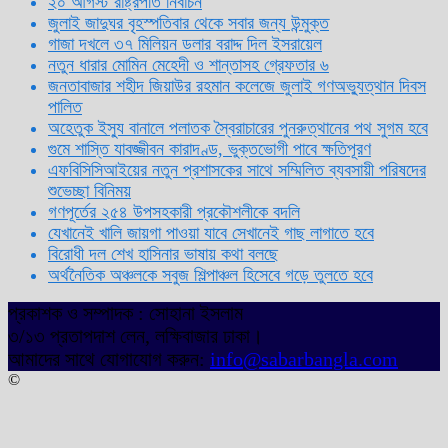
২০ আগস্ট রাষ্ট্রপতি নির্বাচন
জুলাই জাদুঘর বৃহস্পতিবার থেকে সবার জন্য উন্মুক্ত
গাজা দখলে ৩৭ মিলিয়ন ডলার বরাদ্দ দিল ইসরায়েল
নতুন ধারার মোমিন মেহেদী ও শান্তাসহ গ্রেফতার ৬
জনতাবাজার শহীদ জিয়াউর রহমান কলেজে জুলাই গণঅভ্যুত্থান দিবস
পালিত
অহেতুক ইস্যু বানালে পলাতক স্বৈরাচারের পুনরুত্থানের পথ সুগম হবে
গুমে শাস্তি যাবজ্জীবন কারাদণ্ড, ভুক্তভোগী পাবে ক্ষতিপূরণ
এফবিসিসিআইয়ের নতুন প্রশাসকের সাথে সম্মিলিত ব্যবসায়ী পরিষদের
শুভেচ্ছা বিনিময়
গণপূর্তের ২৫৪ উপসহকারী প্রকৌশলীকে বদলি
যেখানেই খালি জায়গা পাওয়া যাবে সেখানেই গাছ লাগাতে হবে
বিরোধী দল শেখ হাসিনার ভাষায় কথা বলছে
অর্থনৈতিক অঞ্চলকে সবুজ শিল্পাঞ্চল হিসেবে গড়ে তুলতে হবে
প্রকাশক ও সম্পাদক : সোহানা ইসলাম
৩/১৩ প্রতাপদাশ লেন, লক্ষিবাজার ঢাকা।
আমাদের সাথে যোগাযোগ করুন:
info@sabarbangla.com
©