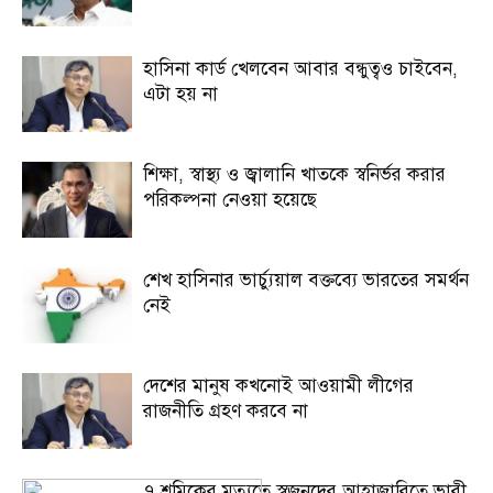
হাসিনা কার্ড খেলবেন আবার বন্ধুত্বও চাইবেন,
এটা হয় না
শিক্ষা, স্বাস্থ্য ও জ্বালানি খাতকে স্বনির্ভর করার
পরিকল্পনা নেওয়া হয়েছে
শেখ হাসিনার ভার্চ্যুয়াল বক্তব্যে ভারতের সমর্থন
নেই
দেশের মানুষ কখনোই আওয়ামী লীগের
রাজনীতি গ্রহণ করবে না
৭ শ্রমিকের মৃত্যুতে স্বজনদের আহাজারিতে ভারী