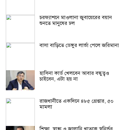
চরফ্যাশনে মাওলানা জুবায়েরের বয়ান
শুনতে মানুষের ঢল
বাসা বাড়িতে ডেঙ্গুর লার্ভা পেলে জরিমানা
হাসিনা কার্ড খেলবেন আবার বন্ধুত্বও
চাইবেন, এটা হয় না
রাজধানীতে একদিনে ৪৮৫ গ্রেপ্তার, ৫০
মামলা
শিক্ষা, স্বাস্থ্য ও জ্বালানি খাতকে স্বনির্ভর