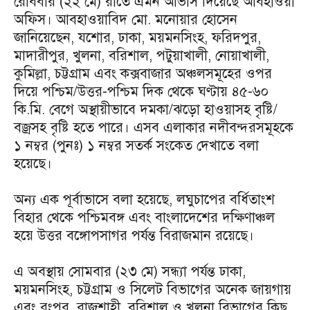
রোববার (২২ মে) রাতে এমন আভাস দিয়েছে আবহাওয়া
অফিস। আবহাওয়াবিদ মো. মনোয়ার হোসেন
জানিয়েছেন, যশোর, ঢাকা, ময়মনসিংহ, ফরিদপুর,
মাদারীপুর, খুলনা, বরিশাল, পটুয়াখালী, নোয়াখালী,
কুমিল্লা, চট্টগ্রাম এবং কক্সবাজার অঞ্চলসমূহের ওপর
দিয়ে পশ্চিম/উত্তর-পশ্চিম দিক থেকে ঘণ্টায় ৪৫-৬০
কি.মি. বেগে অস্থায়ীভাবে দমকা/ঝড়ো হাওয়াসহ বৃষ্টি/
বজ্রসহ বৃষ্টি হতে পারে। এসব এলাকার নদীবন্দরসমূহকে
১ নম্বর (পুনঃ) ১ নম্বর সতর্ক সংকেত দেখাতে বলা
হয়েছে।
অন্য এক পূর্বাভাসে বলা হয়েছে, লঘুচাপের বর্ধিতাংশ
বিহার থেকে পশ্চিমবঙ্গ এবং বাংলাদেশের দক্ষিণাঞ্চল
হয়ে উত্তর বঙ্গোপসাগর পর্যন্ত বিরাজমান রয়েছে।
এ অবস্থায় সোমবার (২৩ মে) সন্ধ্যা পর্যন্ত ঢাকা,
ময়মনসিংহ, চট্টগ্রাম ও সিলেট বিভাগের অনেক জায়গায়
এবং রংপুর, রাজশাহী, বরিশাল ও খুলনা বিভাগের কিছু