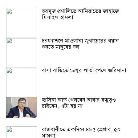
হরমুজ প্রণালিতে আমিরাতের জাহাজে
মিসাইল হামলা
চরফ্যাশনে মাওলানা জুবায়েরের বয়ান
শুনতে মানুষের ঢল
বাসা বাড়িতে ডেঙ্গুর লার্ভা পেলে জরিমানা
হাসিনা কার্ড খেলবেন আবার বন্ধুত্বও
চাইবেন, এটা হয় না
রাজধানীতে একদিনে ৪৮৫ গ্রেপ্তার, ৫০
মামলা