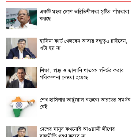
একটি মহল দেশে অস্থিতিশীলতা সৃষ্টির পাঁয়তারা
করছে
হাসিনা কার্ড খেলবেন আবার বন্ধুত্বও চাইবেন,
এটা হয় না
শিক্ষা, স্বাস্থ্য ও জ্বালানি খাতকে স্বনির্ভর করার
পরিকল্পনা নেওয়া হয়েছে
শেখ হাসিনার ভার্চ্যুয়াল বক্তব্যে ভারতের সমর্থন
নেই
দেশের মানুষ কখনোই আওয়ামী লীগের
রাজনীতি গ্রহণ করবে না