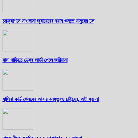
চরফ্যাশনে মাওলানা জুবায়েরের বয়ান শুনতে মানুষের ঢল
বাসা বাড়িতে ডেঙ্গুর লার্ভা পেলে জরিমানা
হাসিনা কার্ড খেলবেন আবার বন্ধুত্বও চাইবেন, এটা হয় না