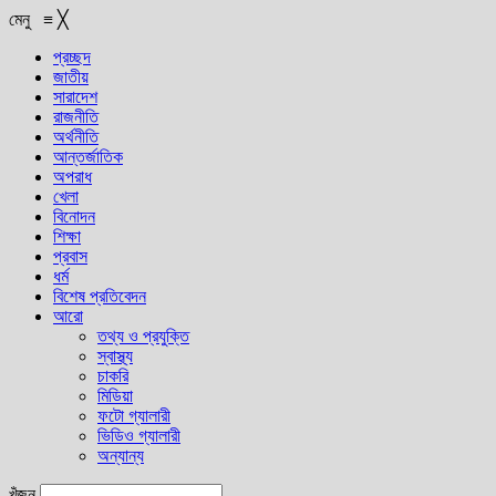
মেনু
≡
╳
প্রচ্ছদ
জাতীয়
সারাদেশ
রাজনীতি
অর্থনীতি
আন্তর্জাতিক
অপরাধ
খেলা
বিনোদন
শিক্ষা
প্রবাস
ধর্ম
বিশেষ প্রতিবেদন
আরো
তথ্য ও প্রযুক্তি
স্বাস্থ্য
চাকরি
মিডিয়া
ফটো গ্যালারী
ভিডিও গ্যালারী
অন্যান্য
খুঁজুন