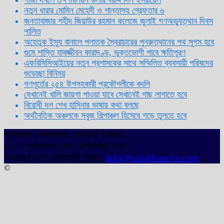
নতুন ধারার মোমিন মেহেদী ও শান্তাসহ গ্রেফতার ৬
জনতাবাজার শহীদ জিয়াউর রহমান কলেজে জুলাই গণঅভ্যুত্থান দিবস
পালিত
অহেতুক ইস্যু বানালে পলাতক স্বৈরাচারের পুনরুত্থানের পথ সুগম হবে
গুমে শাস্তি যাবজ্জীবন কারাদণ্ড, ভুক্তভোগী পাবে ক্ষতিপূরণ
এফবিসিসিআইয়ের নতুন প্রশাসকের সাথে সম্মিলিত ব্যবসায়ী পরিষদের
শুভেচ্ছা বিনিময়
গণপূর্তের ২৫৪ উপসহকারী প্রকৌশলীকে বদলি
যেখানেই খালি জায়গা পাওয়া যাবে সেখানেই গাছ লাগাতে হবে
বিরোধী দল শেখ হাসিনার ভাষায় কথা বলছে
অর্থনৈতিক অঞ্চলকে সবুজ শিল্পাঞ্চল হিসেবে গড়ে তুলতে হবে
প্রকাশক ও সম্পাদক : সোহানা ইসলাম
৩/১৩ প্রতাপদাশ লেন, লক্ষিবাজার ঢাকা।
আমাদের সাথে যোগাযোগ করুন:
info@sabarbangla.com
©