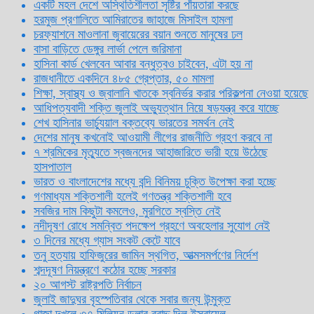
একটি মহল দেশে অস্থিতিশীলতা সৃষ্টির পাঁয়তারা করছে
হরমুজ প্রণালিতে আমিরাতের জাহাজে মিসাইল হামলা
চরফ্যাশনে মাওলানা জুবায়েরের বয়ান শুনতে মানুষের ঢল
বাসা বাড়িতে ডেঙ্গুর লার্ভা পেলে জরিমানা
হাসিনা কার্ড খেলবেন আবার বন্ধুত্বও চাইবেন, এটা হয় না
রাজধানীতে একদিনে ৪৮৫ গ্রেপ্তার, ৫০ মামলা
শিক্ষা, স্বাস্থ্য ও জ্বালানি খাতকে স্বনির্ভর করার পরিকল্পনা নেওয়া হয়েছে
আধিপত্যবাদী শক্তি জুলাই অভ্যুত্থান নিয়ে ষড়যন্ত্র করে যাচ্ছে
শেখ হাসিনার ভার্চ্যুয়াল বক্তব্যে ভারতের সমর্থন নেই
দেশের মানুষ কখনোই আওয়ামী লীগের রাজনীতি গ্রহণ করবে না
৭ শ্রমিকের মৃত্যুতে স্বজনদের আহাজারিতে ভারী হয়ে উঠেছে
হাসপাতাল
ভারত ও বাংলাদেশের মধ্যে বন্দি বিনিময় চুক্তি উপেক্ষা করা হচ্ছে
গণমাধ্যম শক্তিশালী হলেই গণতন্ত্র শক্তিশালী হবে
সবজির দাম কিছুটা কমলেও, মুরগিতে স্বস্তি নেই
নদীদূষণ রোধে সমন্বিত পদক্ষেপ গ্রহণে অবহেলার সুযোগ নেই
৩ দিনের মধ্যে গ্যাস সংকট কেটে যাবে
তনু হত্যায় হাফিজুরের জামিন স্থগিত, আত্মসমর্পণের নির্দেশ
শব্দদূষণ নিয়ন্ত্রণে কঠোর হচ্ছে সরকার
২০ আগস্ট রাষ্ট্রপতি নির্বাচন
জুলাই জাদুঘর বৃহস্পতিবার থেকে সবার জন্য উন্মুক্ত
গাজা দখলে ৩৭ মিলিয়ন ডলার বরাদ্দ দিল ইসরায়েল