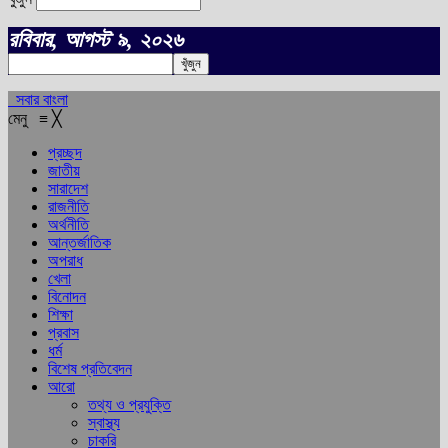
রবিবার, আগস্ট ৯, ২০২৬
সবার বাংলা
মেনু
≡
╳
প্রচ্ছদ
জাতীয়
সারাদেশ
রাজনীতি
অর্থনীতি
আন্তর্জাতিক
অপরাধ
খেলা
বিনোদন
শিক্ষা
প্রবাস
ধর্ম
বিশেষ প্রতিবেদন
আরো
তথ্য ও প্রযুক্তি
স্বাস্থ্য
চাকরি