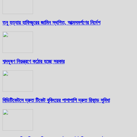
তনু হত্যায় হাফিজুরের জামিন স্থগিত, আত্মসমর্পণের নির্দেশ
শব্দদূষণ নিয়ন্ত্রণে কঠোর হচ্ছে সরকার
বিডিটিকেটসে দ্রুত টিকেট বুকিংয়ের পাশাপাশি দ্রুত রিফান্ড সুবিধা