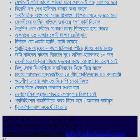
যেখানেই খালি জায়গা পাওয়া যাবে সেখানেই গাছ লাগাতে হবে
বিরোধী দল শেখ হাসিনার ভাষায় কথা বলছে
অর্থনৈতিক অঞ্চলকে সবুজ শিল্পাঞ্চল হিসেবে গড়ে তুলতে হবে
বেনজীরের জামিন বাতিলে দুবাইয়ে ‌‘ল’ ফার্ম নিয়োগ
দৈনন্দিন খরচ মেটাতে সাধারণ মানুষ দিশেহারা হয়ে পড়ছে
একমাসে ৩৫ হাজার কোটি টাকার রেমিট্যান্স
নির্বাচন তো একটা হয়নি, দুটো হয়েছে
প্রান্তিক মানুষের নাগালে চিকিৎসা পৌঁছে দিতে কাজ চলছে
জঙ্গি নাটকের ঘটনায় বিচারের মুখে হাসিনা-হারুনসহ ১০ জন
বেনজীরের মুক্তির বিষয়ে দুদকের কাছে আনুষ্ঠানিক তথ্য নেই
কিছু লোক বিএনপিকে ফ্যাসিবাদের দিকে নিয়ে যাচ্ছে
ঢাকায় আসছেন যুক্তরাষ্ট্রের ২৫ শীর্ষ প্রতিষ্ঠানের ৪৫ ব্যবসায়ী
আ.লীগ নেতার আঘাতে বিএনপি নেতা নিহত
সোনা কিনে যেভাবে লাভবান হওয়া যায়
দেশপ্রেমিক প্রজন্ম গড়তে খেলাধুলার বিকল্প নেই
প্রতিহিংসার রাজনীতিকে কবর দিতে হবে : আবদুল কাইয়ূম
ট্রাক-পিকআপ সংঘর্ষে নিহত ৪
প্রকাশক ও সম্পাদক : সোহানা ইসলাম
৩/১৩ প্রতাপদাশ লেন, লক্ষিবাজার ঢাকা।
আমাদের সাথে যোগাযোগ করুন:
info@sabarbangla.com
©