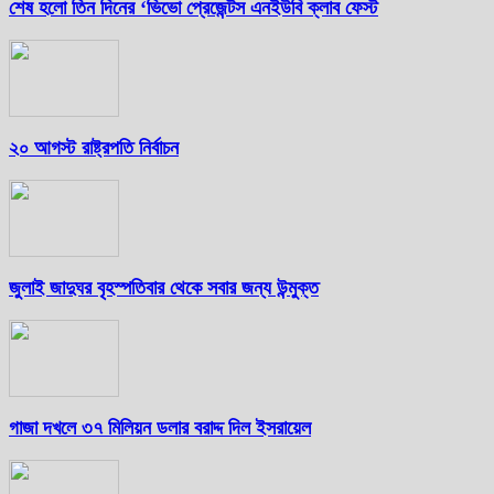
শেষ হলো তিন দিনের ‘ভিভো প্রেজেন্টস এনইউবি ক্লাব ফেস্ট
২০ আগস্ট রাষ্ট্রপতি নির্বাচন
জুলাই জাদুঘর বৃহস্পতিবার থেকে সবার জন্য উন্মুক্ত
গাজা দখলে ৩৭ মিলিয়ন ডলার বরাদ্দ দিল ইসরায়েল