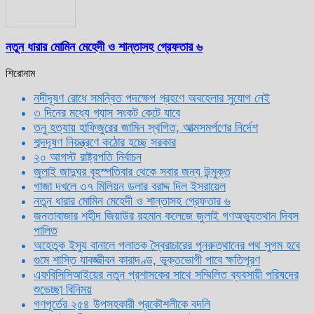
নতুন ধারার মোমিন মেহেদী ও শান্তাসহ গ্রেফতার ৬
শিরোনাম
নদীদূষণ রোধে সমন্বিত পদক্ষেপ গ্রহণে অবহেলার সুযোগ নেই
৩ দিনের মধ্যে গ্যাস সংকট কেটে যাবে
তনু হত্যায় হাফিজুরের জামিন স্থগিত, আত্মসমর্পণের নির্দেশ
শব্দদূষণ নিয়ন্ত্রণে কঠোর হচ্ছে সরকার
২০ আগস্ট রাষ্ট্রপতি নির্বাচন
জুলাই জাদুঘর বৃহস্পতিবার থেকে সবার জন্য উন্মুক্ত
গাজা দখলে ৩৭ মিলিয়ন ডলার বরাদ্দ দিল ইসরায়েল
নতুন ধারার মোমিন মেহেদী ও শান্তাসহ গ্রেফতার ৬
জনতাবাজার শহীদ জিয়াউর রহমান কলেজে জুলাই গণঅভ্যুত্থান দিবস
পালিত
অহেতুক ইস্যু বানালে পলাতক স্বৈরাচারের পুনরুত্থানের পথ সুগম হবে
গুমে শাস্তি যাবজ্জীবন কারাদণ্ড, ভুক্তভোগী পাবে ক্ষতিপূরণ
এফবিসিসিআইয়ের নতুন প্রশাসকের সাথে সম্মিলিত ব্যবসায়ী পরিষদের
শুভেচ্ছা বিনিময়
গণপূর্তের ২৫৪ উপসহকারী প্রকৌশলীকে বদলি