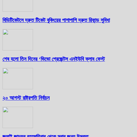
বিডিটিকেটসে দ্রুত টিকেট বুকিংয়ের পাশাপাশি দ্রুত রিফান্ড সুবিধা
শেষ হলো তিন দিনের ‘ভিভো প্রেজেন্টস এনইউবি ক্লাব ফেস্ট
২০ আগস্ট রাষ্ট্রপতি নির্বাচন
জুলাই জাদুঘর বৃহস্পতিবার থেকে সবার জন্য উন্মুক্ত