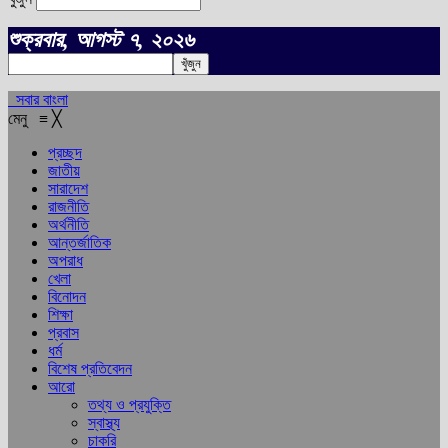
শুক্রবার, আগস্ট ৭, ২০২৬
সবার বাংলা
মেনু
≡
╳
প্রচ্ছদ
জাতীয়
সারাদেশ
রাজনীতি
অর্থনীতি
আন্তর্জাতিক
অপরাধ
খেলা
বিনোদন
শিক্ষা
প্রবাস
ধর্ম
বিশেষ প্রতিবেদন
আরো
তথ্য ও প্রযুক্তি
স্বাস্থ্য
চাকরি