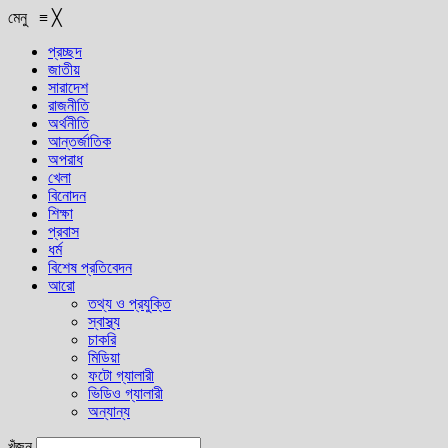
মেনু
≡
╳
প্রচ্ছদ
জাতীয়
সারাদেশ
রাজনীতি
অর্থনীতি
আন্তর্জাতিক
অপরাধ
খেলা
বিনোদন
শিক্ষা
প্রবাস
ধর্ম
বিশেষ প্রতিবেদন
আরো
তথ্য ও প্রযুক্তি
স্বাস্থ্য
চাকরি
মিডিয়া
ফটো গ্যালারী
ভিডিও গ্যালারী
অন্যান্য
খুঁজুন