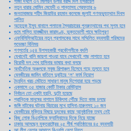
গাজা দখলে ৩৭ মিলিয়ন ডলার বরাদ্দ দিল ইসরায়েল
নতুন ধারার মোমিন মেহেদী ও শান্তাসহ গ্রেফতার ৬
জনতাবাজার শহীদ জিয়াউর রহমান কলেজে জুলাই গণঅভ্যুত্থান দিবস
পালিত
অহেতুক ইস্যু বানালে পলাতক স্বৈরাচারের পুনরুত্থানের পথ সুগম হবে
গুমে শাস্তি যাবজ্জীবন কারাদণ্ড, ভুক্তভোগী পাবে ক্ষতিপূরণ
এফবিসিসিআইয়ের নতুন প্রশাসকের সাথে সম্মিলিত ব্যবসায়ী পরিষদের
শুভেচ্ছা বিনিময়
গণপূর্তের ২৫৪ উপসহকারী প্রকৌশলীকে বদলি
যেখানেই খালি জায়গা পাওয়া যাবে সেখানেই গাছ লাগাতে হবে
বিরোধী দল শেখ হাসিনার ভাষায় কথা বলছে
অর্থনৈতিক অঞ্চলকে সবুজ শিল্পাঞ্চল হিসেবে গড়ে তুলতে হবে
বেনজীরের জামিন বাতিলে দুবাইয়ে ‌‘ল’ ফার্ম নিয়োগ
দৈনন্দিন খরচ মেটাতে সাধারণ মানুষ দিশেহারা হয়ে পড়ছে
একমাসে ৩৫ হাজার কোটি টাকার রেমিট্যান্স
নির্বাচন তো একটা হয়নি, দুটো হয়েছে
প্রান্তিক মানুষের নাগালে চিকিৎসা পৌঁছে দিতে কাজ চলছে
জঙ্গি নাটকের ঘটনায় বিচারের মুখে হাসিনা-হারুনসহ ১০ জন
বেনজীরের মুক্তির বিষয়ে দুদকের কাছে আনুষ্ঠানিক তথ্য নেই
কিছু লোক বিএনপিকে ফ্যাসিবাদের দিকে নিয়ে যাচ্ছে
ঢাকায় আসছেন যুক্তরাষ্ট্রের ২৫ শীর্ষ প্রতিষ্ঠানের ৪৫ ব্যবসায়ী
আ.লীগ নেতার আঘাতে বিএনপি নেতা নিহত