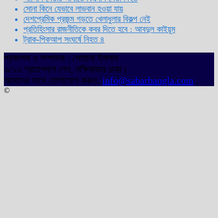
সোনা কিনে যেভাবে লাভবান হওয়া যায়
দেশপ্রেমিক প্রজন্ম গড়তে খেলাধুলার বিকল্প নেই
প্রতিহিংসার রাজনীতিকে কবর দিতে হবে : আবদুল কাইয়ূম
ট্রাক-পিকআপ সংঘর্ষে নিহত ৪
প্রকাশক ও সম্পাদক : সোহানা ইসলাম
৩/১৩ প্রতাপদাশ লেন, লক্ষিবাজার ঢাকা।
আমাদের সাথে যোগাযোগ করুন:
info@sabarbangla.com
©