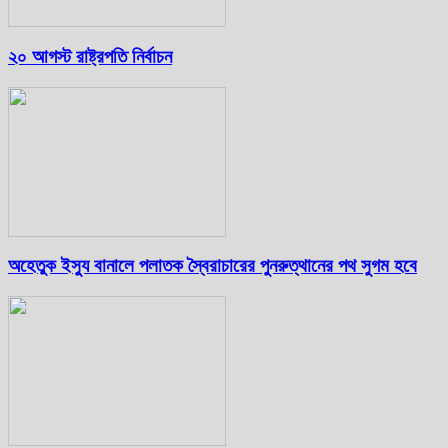
২০ আগস্ট রাষ্ট্রপতি নির্বাচন
অহেতুক ইস্যু বানালে পলাতক স্বৈরাচারের পুনরুত্থানের পথ সুগম হবে