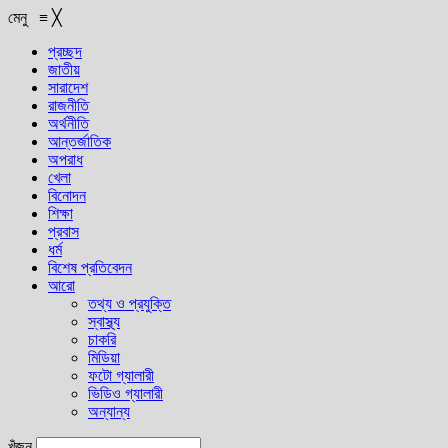
মেনু
≡
╳
প্রচ্ছদ
জাতীয়
সারাদেশ
রাজনীতি
অর্থনীতি
আন্তর্জাতিক
অপরাধ
খেলা
বিনোদন
শিক্ষা
প্রবাস
ধর্ম
বিশেষ প্রতিবেদন
আরো
তথ্য ও প্রযুক্তি
স্বাস্থ্য
চাকরি
মিডিয়া
ফটো গ্যালারী
ভিডিও গ্যালারী
অন্যান্য
খুঁজুন