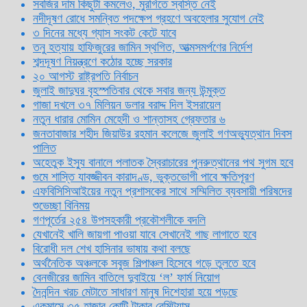
সবজির দাম কিছুটা কমলেও, মুরগিতে স্বস্তি নেই
নদীদূষণ রোধে সমন্বিত পদক্ষেপ গ্রহণে অবহেলার সুযোগ নেই
৩ দিনের মধ্যে গ্যাস সংকট কেটে যাবে
তনু হত্যায় হাফিজুরের জামিন স্থগিত, আত্মসমর্পণের নির্দেশ
শব্দদূষণ নিয়ন্ত্রণে কঠোর হচ্ছে সরকার
২০ আগস্ট রাষ্ট্রপতি নির্বাচন
জুলাই জাদুঘর বৃহস্পতিবার থেকে সবার জন্য উন্মুক্ত
গাজা দখলে ৩৭ মিলিয়ন ডলার বরাদ্দ দিল ইসরায়েল
নতুন ধারার মোমিন মেহেদী ও শান্তাসহ গ্রেফতার ৬
জনতাবাজার শহীদ জিয়াউর রহমান কলেজে জুলাই গণঅভ্যুত্থান দিবস
পালিত
অহেতুক ইস্যু বানালে পলাতক স্বৈরাচারের পুনরুত্থানের পথ সুগম হবে
গুমে শাস্তি যাবজ্জীবন কারাদণ্ড, ভুক্তভোগী পাবে ক্ষতিপূরণ
এফবিসিসিআইয়ের নতুন প্রশাসকের সাথে সম্মিলিত ব্যবসায়ী পরিষদের
শুভেচ্ছা বিনিময়
গণপূর্তের ২৫৪ উপসহকারী প্রকৌশলীকে বদলি
যেখানেই খালি জায়গা পাওয়া যাবে সেখানেই গাছ লাগাতে হবে
বিরোধী দল শেখ হাসিনার ভাষায় কথা বলছে
অর্থনৈতিক অঞ্চলকে সবুজ শিল্পাঞ্চল হিসেবে গড়ে তুলতে হবে
বেনজীরের জামিন বাতিলে দুবাইয়ে ‌‘ল’ ফার্ম নিয়োগ
দৈনন্দিন খরচ মেটাতে সাধারণ মানুষ দিশেহারা হয়ে পড়ছে
একমাসে ৩৫ হাজার কোটি টাকার রেমিট্যান্স