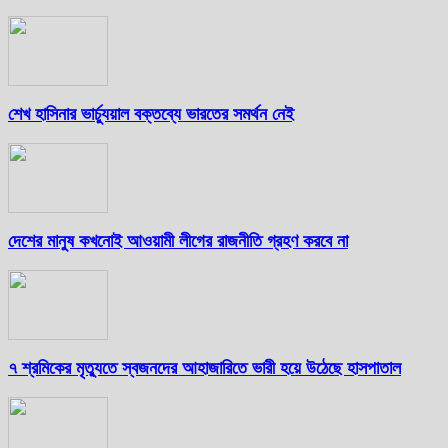
শেখ হাসিনার ভার্চ্যুয়াল বক্তব্যে ভারতের সমর্থন নেই
দেশের মানুষ কখনোই আওয়ামী লীগের রাজনীতি গ্রহণ করবে না
৭ শ্রমিকের মৃত্যুতে স্বজনদের আহাজারিতে ভারী হয়ে উঠেছে হাসপাতাল