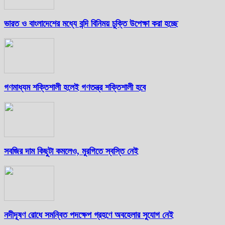
ভারত ও বাংলাদেশের মধ্যে বন্দি বিনিময় চুক্তি উপেক্ষা করা হচ্ছে
গণমাধ্যম শক্তিশালী হলেই গণতন্ত্র শক্তিশালী হবে
সবজির দাম কিছুটা কমলেও, মুরগিতে স্বস্তি নেই
নদীদূষণ রোধে সমন্বিত পদক্ষেপ গ্রহণে অবহেলার সুযোগ নেই