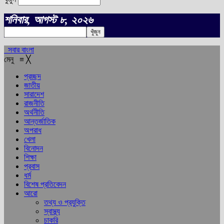
শনিবার, আগস্ট ৮, ২০২৬
সবার বাংলা
মেনু
≡
╳
প্রচ্ছদ
জাতীয়
সারাদেশ
রাজনীতি
অর্থনীতি
আন্তর্জাতিক
অপরাধ
খেলা
বিনোদন
শিক্ষা
প্রবাস
ধর্ম
বিশেষ প্রতিবেদন
আরো
তথ্য ও প্রযুক্তি
স্বাস্থ্য
চাকরি