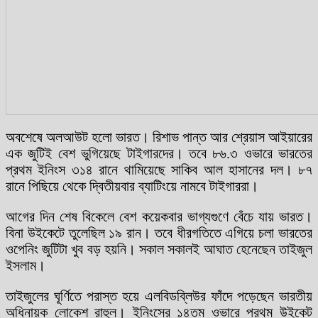
অবশেষে অলআউট হলো ভারত। রিশাভ পান্ত আর শ্রেয়াস আইয়ারের
এক জুটিই বেশ ভুগিয়েছে টাইগারদের। তবে ৮৬.৩ ওভারে ভারতের
প্রথম ইনিংস ৩১৪ রানে থামিয়েছে সাকিব আল হাসানের দল। ৮৭
রানে পিছিয়ে থেকে দ্বিতীয়বার ব্যাটিংয়ে নামবে টাইগাররা।
আগের দিন শেষ বিকেলে বেশ কয়েকবার ভাগ্যগুণে বেঁচে যায় ভারত।
বিনা উইকেটে তুলেছিল ১৯ রান। তবে ধীরগতিতে এগিয়ে চলা ভারতের
ওপেনিং জুটিটা খুব বড় হয়নি। সকাল সকালই আঘাত হেনেছেন তাইজুল
ইসলাম।
তাইজুলের ঘূর্ণিতে পরাস্ত হয়ে এলবিডব্লিউর ফাঁদে পড়েছেন ভারতীয়
অধিনায়ক লোকেশ রাহুল। ইনিংসের ১৪তম ওভারে প্রথম উইকেট