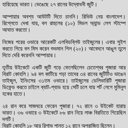
হারিয়েছে ভারত। ভেঙেছে ২৭ রানের উদ্বোধনী জুটি।
আম্পায়ার অবশ্য আউটটি দিতে চাননি। রিভিউ নেয় বাংলাদেশ।
রিপ্লেতে দেখা যায়, বল রাহুলের (১০) মিডল অ্যান্ড লেগ স্টাম্পে
আঘাত করতো।
নিজের পরের ওভারে আরেকটি এলবিডব্লিউ তাইজুলের। এবার সুইপ
করতে গিয়ে বল মিস করেন শুভমান গিল (২০)। আবেদনে আঙুল তুলে
দিতে দেরি করেননি আম্পায়ার।
তৃতীয় উইকেটে একটি জুটি গড়ে ফেলেছিলেন চেতেশ্বর পূজারা আর
বিরাট কোহলি। ৯৪ বল কাটিয়ে গড়া তাদের ৩৪ রানের জুটিটিও ভাঙেন
তাইজুল, ইনিংসের ৩১তম ওভারে। তাইজুলের ডেলিভারিটি পূজারা
ডিফেন্ড করতে চাইলে ব্যাট-প্যাড হয়ে সেটি চলে যায় শর্ট লেগে মুমিনুল
হকের হাতে।
২৪ রান করে সাজঘরে ফেরেন পূজারা। ৭২ রানে ৩ উইকেট হারায়
ভারত। ৩৬ ওভারে ৩ উইকেটে ৮৬ রান নিয়ে লাঞ্চ বিরতিতে গিয়েছিল
দলটি।
বিরাট কোহলি ১৮ আর রিশাভ পান্ত ১২ রানে অপরাজিত ছিলেন।