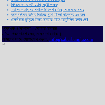
নির্বাচন তো একটা হয়নি, দুটো হয়েছে
প্রান্তিক মানুষের নাগালে চিকিৎসা পৌঁছে দিতে কাজ চলছে
জঙ্গি নাটকের ঘটনায় বিচারের মুখে হাসিনা-হারুনসহ ১০ জন
বেনজীরের মুক্তির বিষয়ে দুদকের কাছে আনুষ্ঠানিক তথ্য নেই
প্রকাশক ও সম্পাদক : সোহানা ইসলাম
৩/১৩ প্রতাপদাশ লেন, লক্ষিবাজার ঢাকা।
আমাদের সাথে যোগাযোগ করুন:
info@sabarbangla.com
©