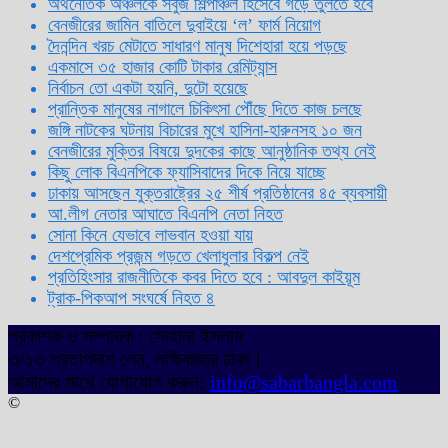
অর্থনৈতিক অঞ্চলকে সবুজ শিল্পাঞ্চল হিসেবে গড়ে তুলতে হবে
বেনজীরের জামিন বাতিলে দুবাইয়ে ‌‘ল’ ফার্ম নিয়োগ
দৈনন্দিন খরচ মেটাতে সাধারণ মানুষ দিশেহারা হয়ে পড়ছে
একমাসে ৩৫ হাজার কোটি টাকার রেমিট্যান্স
নির্বাচন তো একটা হয়নি, দুটো হয়েছে
প্রান্তিক মানুষের নাগালে চিকিৎসা পৌঁছে দিতে কাজ চলছে
জঙ্গি নাটকের ঘটনায় বিচারের মুখে হাসিনা-হারুনসহ ১০ জন
বেনজীরের মুক্তির বিষয়ে দুদকের কাছে আনুষ্ঠানিক তথ্য নেই
কিছু লোক বিএনপিকে ফ্যাসিবাদের দিকে নিয়ে যাচ্ছে
ঢাকায় আসছেন যুক্তরাষ্ট্রের ২৫ শীর্ষ প্রতিষ্ঠানের ৪৫ ব্যবসায়ী
আ.লীগ নেতার আঘাতে বিএনপি নেতা নিহত
সোনা কিনে যেভাবে লাভবান হওয়া যায়
দেশপ্রেমিক প্রজন্ম গড়তে খেলাধুলার বিকল্প নেই
প্রতিহিংসার রাজনীতিকে কবর দিতে হবে : আবদুল কাইয়ূম
ট্রাক-পিকআপ সংঘর্ষে নিহত ৪
প্রকাশক ও সম্পাদক : সোহানা ইসলাম
৩/১৩ প্রতাপদাশ লেন, লক্ষিবাজার ঢাকা।
আমাদের সাথে যোগাযোগ করুন:
info@sabarbangla.com
©