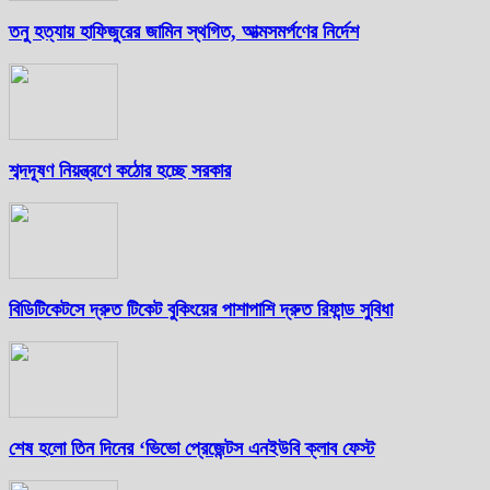
তনু হত্যায় হাফিজুরের জামিন স্থগিত, আত্মসমর্পণের নির্দেশ
শব্দদূষণ নিয়ন্ত্রণে কঠোর হচ্ছে সরকার
বিডিটিকেটসে দ্রুত টিকেট বুকিংয়ের পাশাপাশি দ্রুত রিফান্ড সুবিধা
শেষ হলো তিন দিনের ‘ভিভো প্রেজেন্টস এনইউবি ক্লাব ফেস্ট