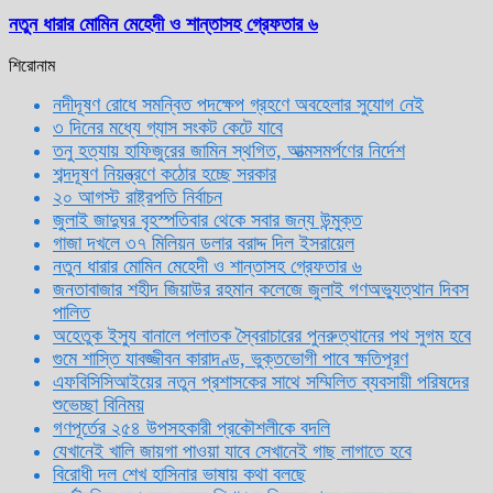
নতুন ধারার মোমিন মেহেদী ও শান্তাসহ গ্রেফতার ৬
শিরোনাম
নদীদূষণ রোধে সমন্বিত পদক্ষেপ গ্রহণে অবহেলার সুযোগ নেই
৩ দিনের মধ্যে গ্যাস সংকট কেটে যাবে
তনু হত্যায় হাফিজুরের জামিন স্থগিত, আত্মসমর্পণের নির্দেশ
শব্দদূষণ নিয়ন্ত্রণে কঠোর হচ্ছে সরকার
২০ আগস্ট রাষ্ট্রপতি নির্বাচন
জুলাই জাদুঘর বৃহস্পতিবার থেকে সবার জন্য উন্মুক্ত
গাজা দখলে ৩৭ মিলিয়ন ডলার বরাদ্দ দিল ইসরায়েল
নতুন ধারার মোমিন মেহেদী ও শান্তাসহ গ্রেফতার ৬
জনতাবাজার শহীদ জিয়াউর রহমান কলেজে জুলাই গণঅভ্যুত্থান দিবস
পালিত
অহেতুক ইস্যু বানালে পলাতক স্বৈরাচারের পুনরুত্থানের পথ সুগম হবে
গুমে শাস্তি যাবজ্জীবন কারাদণ্ড, ভুক্তভোগী পাবে ক্ষতিপূরণ
এফবিসিসিআইয়ের নতুন প্রশাসকের সাথে সম্মিলিত ব্যবসায়ী পরিষদের
শুভেচ্ছা বিনিময়
গণপূর্তের ২৫৪ উপসহকারী প্রকৌশলীকে বদলি
যেখানেই খালি জায়গা পাওয়া যাবে সেখানেই গাছ লাগাতে হবে
বিরোধী দল শেখ হাসিনার ভাষায় কথা বলছে