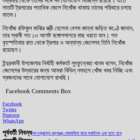
শুক্রবার থেকে তাদের সঙ্গে সব যোগাযোগ বিচ্ছিন্ন রয়েছে। এতে
সাতটি ট্রলারের শতাধিক জেলে নিখোঁজ থাকায় তাদের পরিবারে চলছে
মাতম।
নিখোঁজ রফিকুল মাঝির স্ত্রী হেলেনা বেগম কান্না জড়িত কণ্ঠে জানান,
তার স্বামী গত ১৩ আগষ্ট বঙ্গোপসাগরে মাছ ধরতে যান। গত
বৃহস্পতিবার রাত থেকে ট্রলার ও অন্যান্য জেলেসহ তিনি নিখোঁজ
রয়েছেন।
ইন্দুরকানী উপজেলার নির্বাহী কর্মকর্তা লুৎফুন্নেছা খানম বলেন, নিখোঁজ
জেলেদের উদ্ধারের জন্য আমরা বিভিন্ নমহলে খোঁজ খবর নিচ্ছি এবং
স্বজনদের সাথে যোগাযোগ রাখছি।
Facebook Comments Box
Facebook
Twitter
Pinterest
WhatsApp
পূর্ববর্তী নিবন্ধ
সব চক্রান্ত-ষড়যন্ত্র মোকাবিলা করে সবাইকে এক হতে হবে