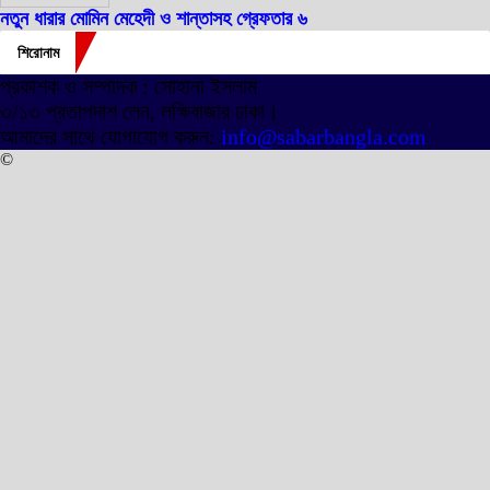
নতুন ধারার মোমিন মেহেদী ও শান্তাসহ গ্রেফতার ৬
শিরোনাম
প্রকাশক ও সম্পাদক : সোহানা ইসলাম
৩/১৩ প্রতাপদাশ লেন, লক্ষিবাজার ঢাকা।
আমাদের সাথে যোগাযোগ করুন:
info@sabarbangla.com
©