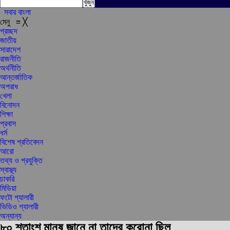
সবার বাংলা
মেনু
≡
╳
প্রচ্ছদ
জাতীয়
সারাদেশ
রাজনীতি
অর্থনীতি
আন্তর্জাতিক
অপরাধ
খেলা
বিনোদন
শিক্ষা
প্রবাস
ধর্ম
বিশেষ প্রতিবেদন
আরো
তথ্য ও প্রযুক্তি
স্বাস্থ্য
চাকরি
মিডিয়া
ফটো গ্যালারী
ভিডিও গ্যালারী
অন্যান্য
৮০ শতাংশ মানুষ জানে না তাদের করোনা ছিল