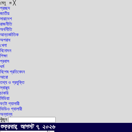
মেনু
≡
╳
প্রচ্ছদ
জাতীয়
সারাদেশ
রাজনীতি
অর্থনীতি
আন্তর্জাতিক
অপরাধ
খেলা
বিনোদন
শিক্ষা
প্রবাস
ধর্ম
বিশেষ প্রতিবেদন
আরো
তথ্য ও প্রযুক্তি
স্বাস্থ্য
চাকরি
মিডিয়া
ফটো গ্যালারী
ভিডিও গ্যালারী
অন্যান্য
খুঁজুন
শুক্রবার, আগস্ট ৭, ২০২৬