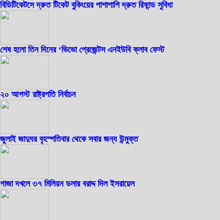
বিডিটিকেটসে দ্রুত টিকেট বুকিংয়ের পাশাপাশি দ্রুত রিফান্ড সুবিধা
শেষ হলো তিন দিনের ‘ভিভো প্রেজেন্টস এনইউবি ক্লাব ফেস্ট
২০ আগস্ট রাষ্ট্রপতি নির্বাচন
জুলাই জাদুঘর বৃহস্পতিবার থেকে সবার জন্য উন্মুক্ত
গাজা দখলে ৩৭ মিলিয়ন ডলার বরাদ্দ দিল ইসরায়েল