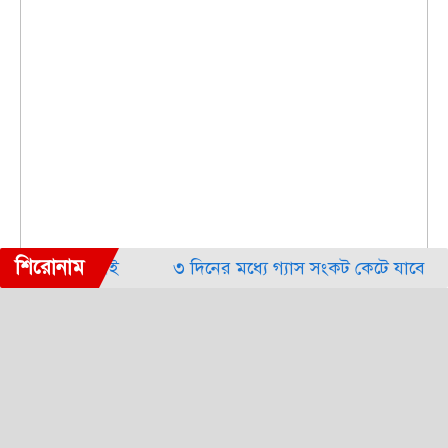
শিরোনাম
র সুযোগ নেই
৩ দিনের মধ্যে গ্যাস সংকট কেটে যাবে
ত
েশপ্রেমিক প্রজন্ম গড়তে খেলাধুলার বিকল্প নেই
প্রতিহিংসা