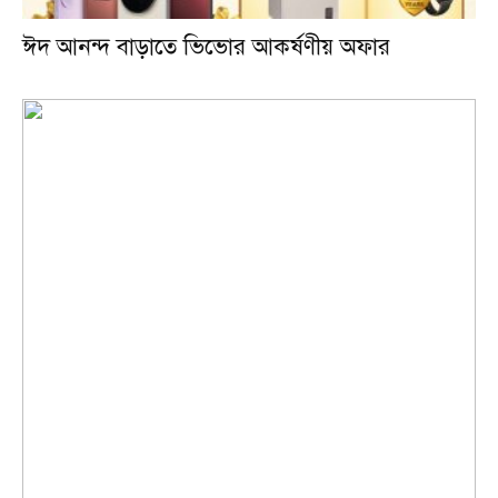
ঈদ আনন্দ বাড়াতে ভিভোর আকর্ষণীয় অফার