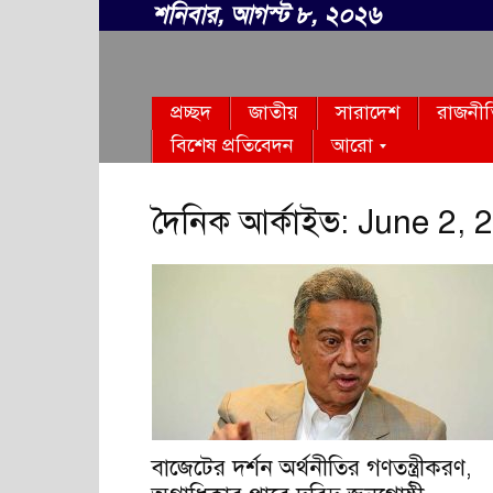
শনিবার, আগস্ট ৮, ২০২৬
সবার
প্রচ্ছদ
জাতীয়
সারাদেশ
রাজনী
বাংলা
বিশেষ প্রতিবেদন
আরো
দৈনিক আর্কাইভ: June 2, 
বাজেটের দর্শন অর্থনীতির গণতন্ত্রীকরণ,