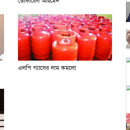
তোফায়েল আহমেদ
এলপি গ্যাসের দাম কমলো