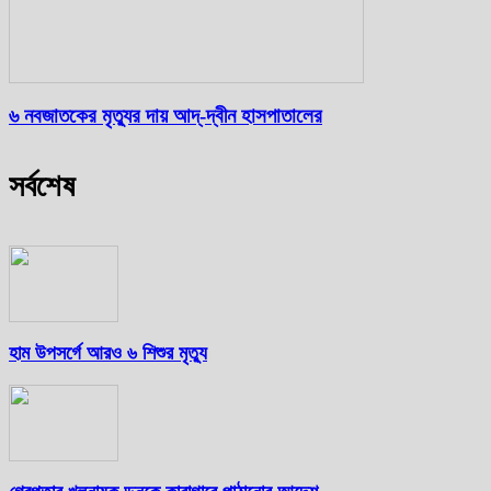
৬ নবজাতকের মৃত্যুর দায় আদ্-দ্বীন হাসপাতালের
সর্বশেষ
হাম উপসর্গে আরও ৬ শিশুর মৃত্যু