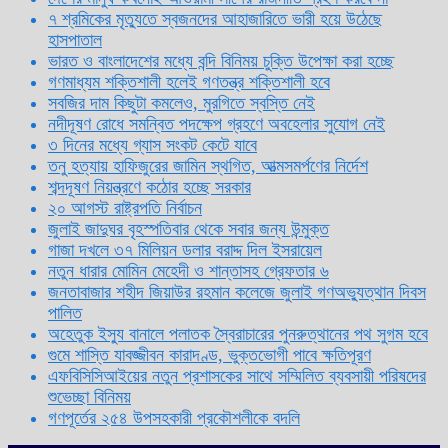
৭ শ্রমিকের মৃত্যুতে স্বজনদের আহাজারিতে ভারী হয়ে উঠেছে
হাসপাতাল
ভারত ও বাংলাদেশের মধ্যে বন্দি বিনিময় চুক্তি উপেক্ষা করা হচ্ছে
গণমাধ্যম শক্তিশালী হলেই গণতন্ত্র শক্তিশালী হবে
সবজির দাম কিছুটা কমলেও, মুরগিতে স্বস্তি নেই
নদীদূষণ রোধে সমন্বিত পদক্ষেপ গ্রহণে অবহেলার সুযোগ নেই
৩ দিনের মধ্যে গ্যাস সংকট কেটে যাবে
তনু হত্যায় হাফিজুরের জামিন স্থগিত, আত্মসমর্পণের নির্দেশ
শব্দদূষণ নিয়ন্ত্রণে কঠোর হচ্ছে সরকার
২০ আগস্ট রাষ্ট্রপতি নির্বাচন
জুলাই জাদুঘর বৃহস্পতিবার থেকে সবার জন্য উন্মুক্ত
গাজা দখলে ৩৭ মিলিয়ন ডলার বরাদ্দ দিল ইসরায়েল
নতুন ধারার মোমিন মেহেদী ও শান্তাসহ গ্রেফতার ৬
জনতাবাজার শহীদ জিয়াউর রহমান কলেজে জুলাই গণঅভ্যুত্থান দিবস
পালিত
অহেতুক ইস্যু বানালে পলাতক স্বৈরাচারের পুনরুত্থানের পথ সুগম হবে
গুমে শাস্তি যাবজ্জীবন কারাদণ্ড, ভুক্তভোগী পাবে ক্ষতিপূরণ
এফবিসিসিআইয়ের নতুন প্রশাসকের সাথে সম্মিলিত ব্যবসায়ী পরিষদের
শুভেচ্ছা বিনিময়
গণপূর্তের ২৫৪ উপসহকারী প্রকৌশলীকে বদলি