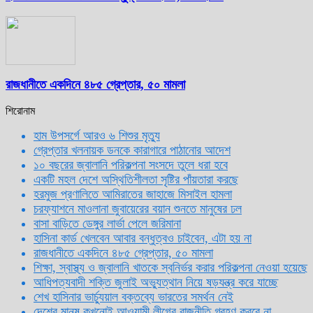
রাজধানীতে একদিনে ৪৮৫ গ্রেপ্তার, ৫০ মামলা
শিরোনাম
হাম উপসর্গে আরও ৬ শিশুর মৃত্যু
গ্রেপ্তার খলনায়ক ডনকে কারাগারে পাঠানোর আদেশ
১০ বছরের জ্বালানি পরিকল্পনা সংসদে তুলে ধরা হবে
একটি মহল দেশে অস্থিতিশীলতা সৃষ্টির পাঁয়তারা করছে
হরমুজ প্রণালিতে আমিরাতের জাহাজে মিসাইল হামলা
চরফ্যাশনে মাওলানা জুবায়েরের বয়ান শুনতে মানুষের ঢল
বাসা বাড়িতে ডেঙ্গুর লার্ভা পেলে জরিমানা
হাসিনা কার্ড খেলবেন আবার বন্ধুত্বও চাইবেন, এটা হয় না
রাজধানীতে একদিনে ৪৮৫ গ্রেপ্তার, ৫০ মামলা
শিক্ষা, স্বাস্থ্য ও জ্বালানি খাতকে স্বনির্ভর করার পরিকল্পনা নেওয়া হয়েছে
আধিপত্যবাদী শক্তি জুলাই অভ্যুত্থান নিয়ে ষড়যন্ত্র করে যাচ্ছে
শেখ হাসিনার ভার্চ্যুয়াল বক্তব্যে ভারতের সমর্থন নেই
দেশের মানুষ কখনোই আওয়ামী লীগের রাজনীতি গ্রহণ করবে না