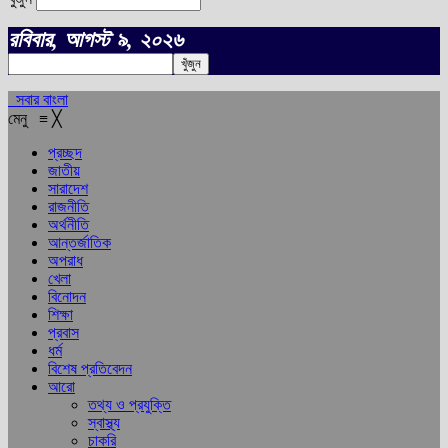
রবিবার, আগস্ট ৯, ২০২৬
সবার বাংলা
মেনু
≡
╳
প্রচ্ছদ
জাতীয়
সারাদেশ
রাজনীতি
অর্থনীতি
আন্তর্জাতিক
অপরাধ
খেলা
বিনোদন
শিক্ষা
প্রবাস
ধর্ম
বিশেষ প্রতিবেদন
আরো
তথ্য ও প্রযুক্তি
স্বাস্থ্য
চাকরি