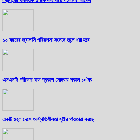
গ্রেপ্তার খলনায়ক ডনকে কারাগারে পাঠানোর আদেশ
১০ বছরের জ্বালানি পরিকল্পনা সংসদে তুলে ধরা হবে
এসএসসি পরীক্ষার ফল প্রকাশ সোমবার সকাল ১০টায়
একটি মহল দেশে অস্থিতিশীলতা সৃষ্টির পাঁয়তারা করছে