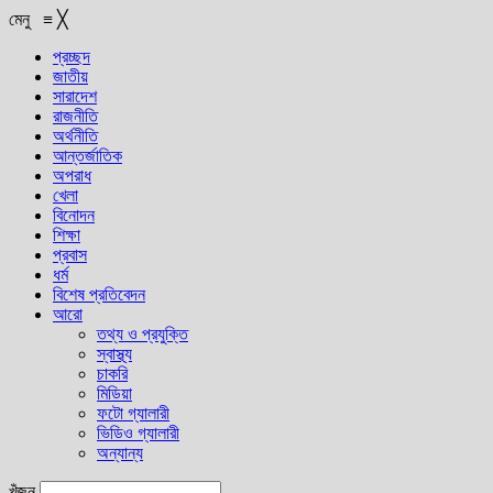
মেনু
≡
╳
প্রচ্ছদ
জাতীয়
সারাদেশ
রাজনীতি
অর্থনীতি
আন্তর্জাতিক
অপরাধ
খেলা
বিনোদন
শিক্ষা
প্রবাস
ধর্ম
বিশেষ প্রতিবেদন
আরো
তথ্য ও প্রযুক্তি
স্বাস্থ্য
চাকরি
মিডিয়া
ফটো গ্যালারী
ভিডিও গ্যালারী
অন্যান্য
খুঁজুন