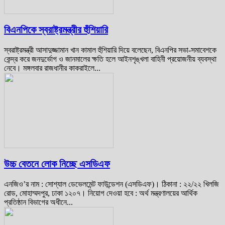
বিএনপিকে স্বরাষ্ট্রমন্ত্রীর হুঁশিয়ারি
স্বরাষ্ট্রমন্ত্রী আসাদুজ্জামান খান কামাল হুঁশিয়ারি দিয়ে বলেছেন, বিএনপির সভা-সমাবেশকে
কেন্দ্র করে জনদুর্ভোগ ও জানমালের ক্ষতি হলে আইনশৃঙ্খলা বাহিনী প্রয়োজনীয় ব্যবস্থা
নেবে। মঙ্গলবার রাজধানীর কাকরাইলে...
উচ্চ বেতনে লোক নিচ্ছে এসডিএফ
এনজিও’র নাম : সোশ্যাল ডেভেলমেন্ট ফাউন্ডেশন (এসডিএফ)। ঠিকানা : ২২/২২ খিলজি
রোড, মোহাম্মদপুর, ঢাকা ১২০৭। নিয়োগ দেওয়া হবে : অর্থ মন্ত্রণালয়ের আর্থিক
প্রতিষ্ঠান বিভাগের অধীনে...