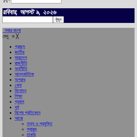
রবিবার, আগস্ট ৯, ২০২৬
সবার বাংলা
মেনু
≡
╳
প্রচ্ছদ
জাতীয়
সারাদেশ
রাজনীতি
অর্থনীতি
আন্তর্জাতিক
অপরাধ
খেলা
বিনোদন
শিক্ষা
প্রবাস
ধর্ম
বিশেষ প্রতিবেদন
আরো
তথ্য ও প্রযুক্তি
স্বাস্থ্য
চাকরি