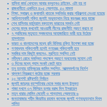
হাসিনা কার্ড খেলবেন আবার বন্ধুত্বও চাইবেন, এটা হয় না
রাজধানীতে একদিনে ৪৮৫ গ্রেপ্তার, ৫০ মামলা
শিক্ষা, স্বাস্থ্য ও জ্বালানি খাতকে স্বনির্ভর করার পরিকল্পনা নেওয়া হয়েছে
আধিপত্যবাদী শক্তি জুলাই অভ্যুত্থান নিয়ে ষড়যন্ত্র করে যাচ্ছে
শেখ হাসিনার ভার্চ্যুয়াল বক্তব্যে ভারতের সমর্থন নেই
দেশের মানুষ কখনোই আওয়ামী লীগের রাজনীতি গ্রহণ করবে না
৭ শ্রমিকের মৃত্যুতে স্বজনদের আহাজারিতে ভারী হয়ে উঠেছে
হাসপাতাল
ভারত ও বাংলাদেশের মধ্যে বন্দি বিনিময় চুক্তি উপেক্ষা করা হচ্ছে
গণমাধ্যম শক্তিশালী হলেই গণতন্ত্র শক্তিশালী হবে
সবজির দাম কিছুটা কমলেও, মুরগিতে স্বস্তি নেই
নদীদূষণ রোধে সমন্বিত পদক্ষেপ গ্রহণে অবহেলার সুযোগ নেই
৩ দিনের মধ্যে গ্যাস সংকট কেটে যাবে
তনু হত্যায় হাফিজুরের জামিন স্থগিত, আত্মসমর্পণের নির্দেশ
শব্দদূষণ নিয়ন্ত্রণে কঠোর হচ্ছে সরকার
২০ আগস্ট রাষ্ট্রপতি নির্বাচন
জুলাই জাদুঘর বৃহস্পতিবার থেকে সবার জন্য উন্মুক্ত
গাজা দখলে ৩৭ মিলিয়ন ডলার বরাদ্দ দিল ইসরায়েল
নতুন ধারার মোমিন মেহেদী ও শান্তাসহ গ্রেফতার ৬
জনতাবাজার শহীদ জিয়াউর রহমান কলেজে জুলাই গণঅভ্যুত্থান দিবস
পালিত