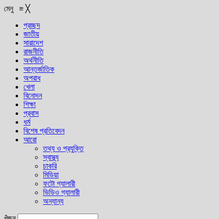
মেনু
≡
╳
প্রচ্ছদ
জাতীয়
সারাদেশ
রাজনীতি
অর্থনীতি
আন্তর্জাতিক
অপরাধ
খেলা
বিনোদন
শিক্ষা
প্রবাস
ধর্ম
বিশেষ প্রতিবেদন
আরো
তথ্য ও প্রযুক্তি
স্বাস্থ্য
চাকরি
মিডিয়া
ফটো গ্যালারী
ভিডিও গ্যালারী
অন্যান্য
খুঁজুন