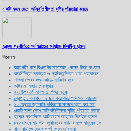
একটি মহল দেশে অস্থিতিশীলতা সৃষ্টির পাঁয়তারা করছে
হরমুজ প্রণালিতে আমিরাতের জাহাজে মিসাইল হামলা
শিরোনাম
রাষ্ট্রপতি পদে বিএনপির মনোনয়ন পেলেন মির্জা ফখরুল
রাজনীতিতে স্বচ্ছতা ও প্রতিদ্বন্দ্বিতা থাকা প্রয়োজন
শাপলা চত্বর হত্যাকাণ্ডের বিচার হবে
ভাইরাল মিজান গ্রেপ্তার
হাম উপসর্গে আরও ৬ শিশুর মৃত্যু
গ্রেপ্তার খলনায়ক ডনকে কারাগারে পাঠানোর আদেশ
১০ বছরের জ্বালানি পরিকল্পনা সংসদে তুলে ধরা হবে
একটি মহল দেশে অস্থিতিশীলতা সৃষ্টির পাঁয়তারা করছে
হরমুজ প্রণালিতে আমিরাতের জাহাজে মিসাইল হামলা
চরফ্যাশনে মাওলানা জুবায়েরের বয়ান শুনতে মানুষের ঢল
বাসা বাড়িতে ডেঙ্গুর লার্ভা পেলে জরিমানা