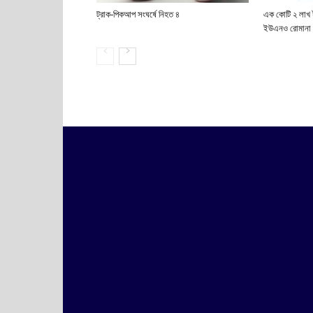
ট্রাক-পিকআপ সংঘর্ষে নিহত ৪
এক কোটি ২ লাখ 
ইউএনও রোমান