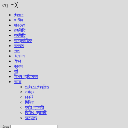
মেনু
≡
╳
প্রচ্ছদ
জাতীয়
সারাদেশ
রাজনীতি
অর্থনীতি
আন্তর্জাতিক
অপরাধ
খেলা
বিনোদন
শিক্ষা
প্রবাস
ধর্ম
বিশেষ প্রতিবেদন
আরো
তথ্য ও প্রযুক্তি
স্বাস্থ্য
চাকরি
মিডিয়া
ফটো গ্যালারী
ভিডিও গ্যালারী
অন্যান্য
খুঁজুন