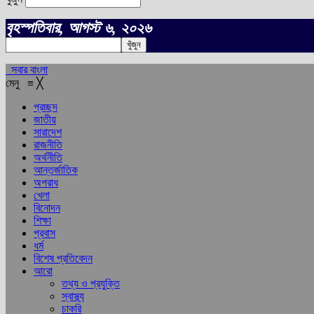
বৃহস্পতিবার, আগস্ট ৬, ২০২৬
সবার বাংলা
মেনু
≡
╳
প্রচ্ছদ
জাতীয়
সারাদেশ
রাজনীতি
অর্থনীতি
আন্তর্জাতিক
অপরাধ
খেলা
বিনোদন
শিক্ষা
প্রবাস
ধর্ম
বিশেষ প্রতিবেদন
আরো
তথ্য ও প্রযুক্তি
স্বাস্থ্য
চাকরি