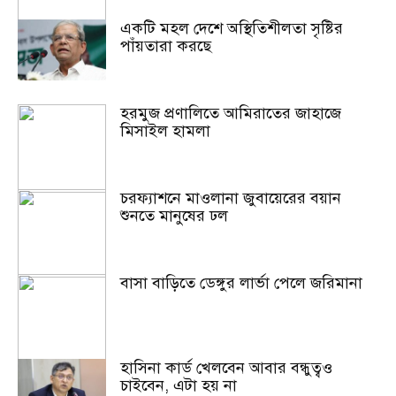
একটি মহল দেশে অস্থিতিশীলতা সৃষ্টির
পাঁয়তারা করছে
হরমুজ প্রণালিতে আমিরাতের জাহাজে
মিসাইল হামলা
চরফ্যাশনে মাওলানা জুবায়েরের বয়ান
শুনতে মানুষের ঢল
বাসা বাড়িতে ডেঙ্গুর লার্ভা পেলে জরিমানা
হাসিনা কার্ড খেলবেন আবার বন্ধুত্বও
চাইবেন, এটা হয় না