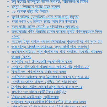
তনু হত্যায় হাফিজুরের জামিন স্থগিত, আত্মসমর্পণের নির্দেশ
শব্দদূষণ নিয়ন্ত্রণে কঠোর হচ্ছে সরকার
২০ আগস্ট রাষ্ট্রপতি নির্বাচন
জুলাই জাদুঘর বৃহস্পতিবার থেকে সবার জন্য উন্মুক্ত
গাজা দখলে ৩৭ মিলিয়ন ডলার বরাদ্দ দিল ইসরায়েল
নতুন ধারার মোমিন মেহেদী ও শান্তাসহ গ্রেফতার ৬
জনতাবাজার শহীদ জিয়াউর রহমান কলেজে জুলাই গণঅভ্যুত্থান দিবস
পালিত
অহেতুক ইস্যু বানালে পলাতক স্বৈরাচারের পুনরুত্থানের পথ সুগম হবে
গুমে শাস্তি যাবজ্জীবন কারাদণ্ড, ভুক্তভোগী পাবে ক্ষতিপূরণ
এফবিসিসিআইয়ের নতুন প্রশাসকের সাথে সম্মিলিত ব্যবসায়ী পরিষদের
শুভেচ্ছা বিনিময়
গণপূর্তের ২৫৪ উপসহকারী প্রকৌশলীকে বদলি
যেখানেই খালি জায়গা পাওয়া যাবে সেখানেই গাছ লাগাতে হবে
বিরোধী দল শেখ হাসিনার ভাষায় কথা বলছে
অর্থনৈতিক অঞ্চলকে সবুজ শিল্পাঞ্চল হিসেবে গড়ে তুলতে হবে
বেনজীরের জামিন বাতিলে দুবাইয়ে ‌‘ল’ ফার্ম নিয়োগ
দৈনন্দিন খরচ মেটাতে সাধারণ মানুষ দিশেহারা হয়ে পড়ছে
একমাসে ৩৫ হাজার কোটি টাকার রেমিট্যান্স
নির্বাচন তো একটা হয়নি, দুটো হয়েছে
প্রান্তিক মানুষের নাগালে চিকিৎসা পৌঁছে দিতে কাজ চলছে
জঙ্গি নাটকের ঘটনায় বিচারের মুখে হাসিনা-হারুনসহ ১০ জন