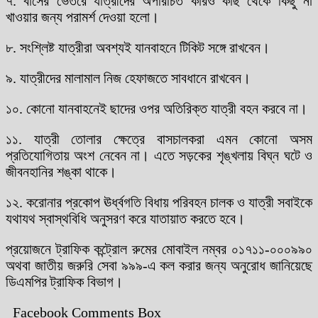
৭. বাসের ভেতরে যাত্রীদের অপরিচিত কারও কাছ থেকে কিছু না
খাওয়ার জন্য পরামর্শ দেওয়া হলো।
৮. সংশ্লিষ্ট যাত্রীরা অবশ্যই যানবাহনে টিকিট সঙ্গে রাখবেন।
৯. যাত্রীদের মালামাল নিজ হেফাজতে সাবধানে রাখবেন।
১০. কোনো যানবাহনেই ছাদের ওপর অতিরিক্ত যাত্রী বহন করবে না।
১১. যাত্রী তোলার ক্ষেত্রে বাসচালকরা এমন কোনো অসম
প্রতিযোগিতায় অংশ নেবেন না। এতে সড়কের শৃঙ্খলায় বিঘ্ন ঘটে ও
জীবনহানির শঙ্কা থাকে।
১২. করোনার প্রকোপ ঊর্ধ্বগতি বিধায় পরিবহন চালক ও যাত্রী সবাইকে
যথাযথ স্বাস্থবিধি অনুসরণ করে যাতায়াত করতে হবে।
প্রয়োজনে ট্রাফিক কন্ট্রোল রুমের মোবাইল নম্বর ০১৭১১-০০০৯৯০
অথবা জাতীয় জরুরি সেবা ৯৯৯-এ কল করার জন্য অনুরোধ জানিয়েছে
ডিএমপির ট্রাফিক বিভাগ।
Facebook Comments Box