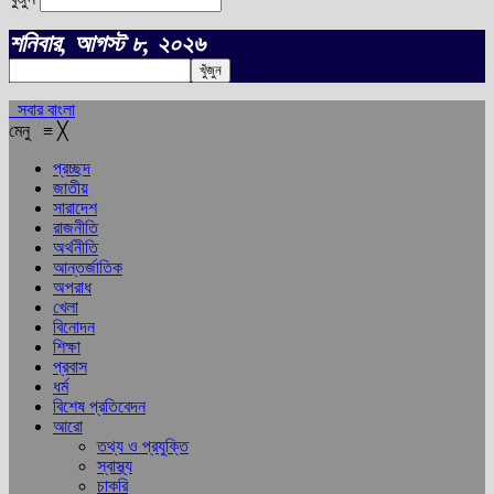
শনিবার, আগস্ট ৮, ২০২৬
সবার বাংলা
মেনু
≡
╳
প্রচ্ছদ
জাতীয়
সারাদেশ
রাজনীতি
অর্থনীতি
আন্তর্জাতিক
অপরাধ
খেলা
বিনোদন
শিক্ষা
প্রবাস
ধর্ম
বিশেষ প্রতিবেদন
আরো
তথ্য ও প্রযুক্তি
স্বাস্থ্য
চাকরি