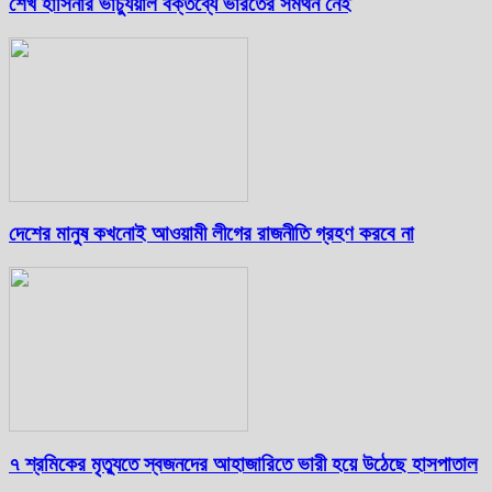
শেখ হাসিনার ভার্চ্যুয়াল বক্তব্যে ভারতের সমর্থন নেই
দেশের মানুষ কখনোই আওয়ামী লীগের রাজনীতি গ্রহণ করবে না
৭ শ্রমিকের মৃত্যুতে স্বজনদের আহাজারিতে ভারী হয়ে উঠেছে হাসপাতাল