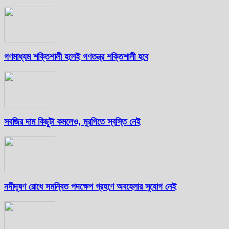
গণমাধ্যম শক্তিশালী হলেই গণতন্ত্র শক্তিশালী হবে
সবজির দাম কিছুটা কমলেও, মুরগিতে স্বস্তি নেই
নদীদূষণ রোধে সমন্বিত পদক্ষেপ গ্রহণে অবহেলার সুযোগ নেই