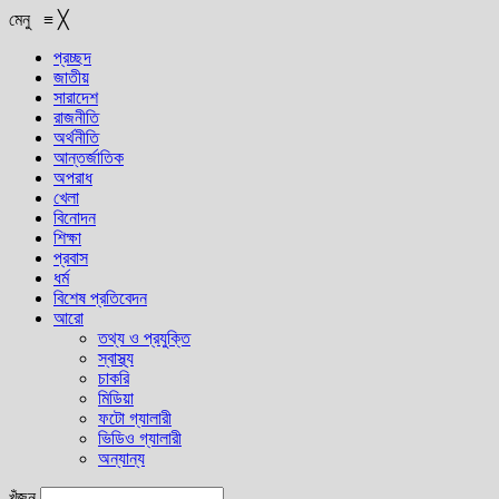
মেনু
≡
╳
প্রচ্ছদ
জাতীয়
সারাদেশ
রাজনীতি
অর্থনীতি
আন্তর্জাতিক
অপরাধ
খেলা
বিনোদন
শিক্ষা
প্রবাস
ধর্ম
বিশেষ প্রতিবেদন
আরো
তথ্য ও প্রযুক্তি
স্বাস্থ্য
চাকরি
মিডিয়া
ফটো গ্যালারী
ভিডিও গ্যালারী
অন্যান্য
খুঁজুন