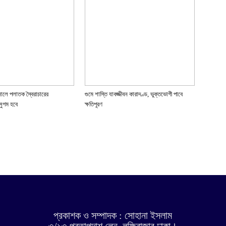
নালে পলাতক স্বৈরাচারের
গুমে শাস্তি যাবজ্জীবন কারাদণ্ড, ভুক্তভোগী পাবে
সুগম হবে
ক্ষতিপূরণ
প্রকাশক ও সম্পাদক : সোহানা ইসলাম