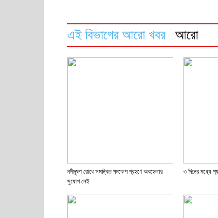
এই বিভাগের আরো খবর
আরো
নদীদূষণ রোধে সমন্বিত পদক্ষেপ গ্রহণে অবহেলার
৩ দিনের মধ্যে গ
সুযোগ নেই