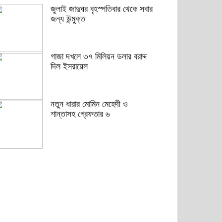
জুলাই জাদুঘর বৃহস্পতিবার থেকে সবার
জন্য উন্মুক্ত
গাজা দখলে ৩৭ মিলিয়ন ডলার বরাদ্দ
দিল ইসরায়েল
নতুন ধারার মোমিন মেহেদী ও
শান্তাসহ গ্রেফতার ৬