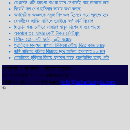
যেখানেই খালি জায়গা পাওয়া যাবে সেখানেই গাছ লাগাতে হবে
বিরোধী দল শেখ হাসিনার ভাষায় কথা বলছে
অর্থনৈতিক অঞ্চলকে সবুজ শিল্পাঞ্চল হিসেবে গড়ে তুলতে হবে
বেনজীরের জামিন বাতিলে দুবাইয়ে ‌‘ল’ ফার্ম নিয়োগ
দৈনন্দিন খরচ মেটাতে সাধারণ মানুষ দিশেহারা হয়ে পড়ছে
একমাসে ৩৫ হাজার কোটি টাকার রেমিট্যান্স
নির্বাচন তো একটা হয়নি, দুটো হয়েছে
প্রান্তিক মানুষের নাগালে চিকিৎসা পৌঁছে দিতে কাজ চলছে
জঙ্গি নাটকের ঘটনায় বিচারের মুখে হাসিনা-হারুনসহ ১০ জন
বেনজীরের মুক্তির বিষয়ে দুদকের কাছে আনুষ্ঠানিক তথ্য নেই
প্রকাশক ও সম্পাদক : সোহানা ইসলাম
৩/১৩ প্রতাপদাশ লেন, লক্ষিবাজার ঢাকা।
আমাদের সাথে যোগাযোগ করুন:
info@sabarbangla.com
©