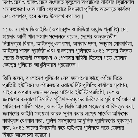
ডিপওয়েব ও ডার্কওয়েবে সংঘটিত ক্লুলেস অপরাধের সাইবার ক্রিমিনাল
শনাক্তকরণ ও আসামি গ্রেফতারে বিগডাটা পুলিশিং অত্যন্ত কার্যকর
এবং ফলপ্রসূ হবে বলেও উল্লেখ করা হয়।
সম্মেলন শেষে ডিআইজি (অপারেশন্স ও মিডিয়া অ্যান্ড প্লানিং) মো.
হায়দার আলী খান সংবাদ সম্মেলনে বলেন, দেশের অভ্যন্তরীণ
নিরাপত্তা বিধান, আইনশৃঙ্খলা রক্ষা, অপরাধ দমন, সন্ত্রাস মোকাবিলা,
আইনের শাসন প্রতিষ্ঠা এবং বাংলাদেশ পুলিশকে ২০৪১ সালের উন্নত
দেশের উপযোগী জনবান্ধব ও পেশাদার বাহিনী হিসেবে গড়ে তোলার
ক্ষেত্রে পুলিশের আধুনিকায়ন প্রয়োজন।
তিনি বলেন, বাংলাদেশ পুলিশের সেবা জনগণের কাছে পৌঁছে দিতে
প্রতিটি ইউনিয়ন ও পৌরসভার ওয়ার্ডে বিট পুলিশিং কার্যালয় স্থাপন,
সাইবার অপরাধ দমনে স্বতন্ত্র সাইবার ইউনিট প্রতিষ্ঠা, দেশ ও
জনগণের কল্যাণে নিবেদিত পুলিশ সদস্যদের চিকিৎসার সুবিধার্থে আলাদা
মেডিকেল সার্ভিস গঠন, অনলাইন জিডি আরও সহজতর ও বিস্তৃত করা,
জনগণের আইনি সহায়তা আরও সুগম করার লক্ষ্যে সার্কেল অফিসের
কার্যক্রম বেগবান করা, পুলিশ সদস্যদের আধুনিক প্রশিক্ষণের ব্যবস্থা
করা, ২০৪১ সালের উপযোগী করে হাইওয়ে পুলিশকে গড়ে তোলার
বিষয়ে আলোচনা হয়েছে।