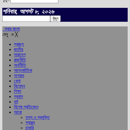
শনিবার, আগস্ট ৮, ২০২৬
সবার বাংলা
মেনু
≡
╳
প্রচ্ছদ
জাতীয়
সারাদেশ
রাজনীতি
অর্থনীতি
আন্তর্জাতিক
অপরাধ
খেলা
বিনোদন
শিক্ষা
প্রবাস
ধর্ম
বিশেষ প্রতিবেদন
আরো
তথ্য ও প্রযুক্তি
স্বাস্থ্য
চাকরি