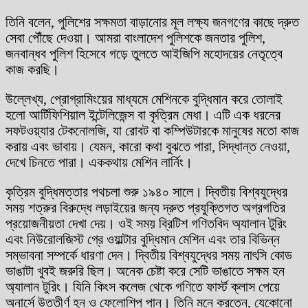
তিনি বলেন, পুলিশের সক্ষমতা বাড়ানোর মূল লক্ষ্য জনগণের কাছে দ্রুত
সেবা পৌঁছে দেওয়া। আমরা বাংলাদেশ পুলিশকে জনতার পুলিশ,
জনবান্ধব পুলিশ হিসেবে গড়ে তুলতে আইজিপি মহোদয়ের নেতৃত্বে
কাজ করছি।
উল্লেখ্য, প্রোগ্রামিংয়ের মাধ্যমে মেশিনকে বুদ্ধিমান করে তোলাই
হলো আর্টিফিশিয়াল ইন্টেলিজেন্স বা কৃত্রিম মেধা। এটি এক ধরনের
সফটওয়্যার টেকনোলজি, যা রোবট বা কম্পিউটারকে মানুষের মতো কাজ
করায় এবং ভাবায়। যেমন, কারো কথা বুঝতে পারা, সিদ্ধান্ত নেওয়া,
দেখে চিনতে পারা। এককথায় মেশিন লার্নিং।
কৃত্রিম বুদ্ধিমত্তার পথচলা শুরু ১৯৪০ সালে। দ্বিতীয় বিশ্বযুদ্ধের
সময় শত্রুর বিরুদ্ধে লড়াইয়ের জন্য দ্রুত প্রযুক্তিগত অগ্রগতির
প্রয়োজনীয়তা দেখা দেয়। ওই সময় ব্রিটিশ গণিতবিদ অ্যালান টুরিং
এবং নিউরোলজিস্ট গ্রে ওয়াল্টার বুদ্ধিমান মেশিন এবং তার বিভিন্ন
সম্ভাবনা সম্পর্কে ধারণা দেন। দ্বিতীয় বিশ্বযুদ্ধের সময় নাৎসি কোড
ভাঙাটা খুবই জরুরি ছিল। অনেক চেষ্টা করে সেটি ভাঙাতে সক্ষম হন
অ্যালান টুরিং। যিনি কিংস কলেজ থেকে গণিতে ফার্স্ট ক্লাস পেয়ে
অনার্সে উত্তীর্ণ হন ও ফেলোশিপ পান। তিনি মনে করতেন, যেকোনো