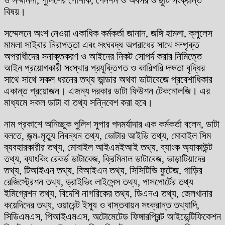
বিষয়।
সম্মেলনে অংশ নেওয়া একাধিক কর্মকর্তা জানান, জঙ্গি হামলা, ক্লুলেস
মামলা সাইবার নিরাপত্তা এবং সংঘবদ্ধ অপরাধের সাথে সম্পৃক্ত
অপরাধীদের সনাক্তকরণ ও আইনের নিকট সোপর্দ করার নিমিত্তে
আইন প্রয়োগকারী সংস্থার প্রযুক্তিগত ও কারিগরি দক্ষতা বৃদ্ধির
সাথে সাথে সকল ধরনের তথ্য ভান্ডার অথবা ডাটাবেজে প্রবেশাধিকার
একান্ত প্রয়োজন। এজন্য দরকার ডাটা ফিউশন টেকনোলজি। এর
মাধ্যমে সকল ডাটা বা তথ্য সন্নিবেশ করা হবে।
নাম প্রকাশে অনিচ্ছুক পুলিশ সুপার পদমর্যাদার এক কর্মকর্তা বলেন, ডাটা
বলতে, জন্ম-মৃত্যু নিবন্ধন তথ্য, ভোটার আইডি তথ্য, মোবাইল সিম
ব্যবহারকারীর তথ্য, মোবাইল আইএমইআই তথ্য, ব্যাংক অ্যাকাউন্ট
তথ্য, ব্যাংকিং রেকর্ড ডাটাবেজ, ক্রিমিনাল ডাটাবেজ, ভাড়াটিয়াদের
তথ্য, টিআইএন তথ্য, বিআইএন তথ্য, সিসিটিভি ফুটেজ, গাড়ির
রেজিস্ট্রেশন তথ্য, ড্রাইভিং লাইসেন্স তথ্য, পাসপোর্টের তথ্য
ইমিগ্রেশন তথ্য, বিদেশি নাগরিকের তথ্য, ডিএনএ তথ্য, জেলখানার
কয়েদিদের তথ্য, ওয়ারেন্ট ইস্যু ও বাস্তবায়ন সংক্রান্ত তথ্যাদি,
সিডিএমএস, পিআইএমএস, অটোমেটেড ফিঙ্গারপ্রিন্ট আইডেন্টিফিকেশন