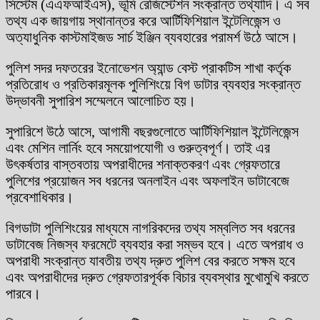
সিস্টেম (এএফআইএস), ভূমি রেজিস্টেশন সংক্রান্ত তথ্যাদি। এ সব
তথ্য এক জায়গায় স্থানান্তর করে আর্টিফিশিয়াল ইন্টেলিজেন্স ও
অত্যাধুনিক কাস্টমাইজড সার্চ ইঞ্জিন ব্যবহারের পরামর্শ উঠে আসে।
পুলিশ সদর দফতরের ইনোভেশন অ্যান্ড বেস্ট প্রাকটিস শাখা কর্তৃক
প্রতিরোধ ও প্রতিকারমূলক পুলিশিংয়ে বিগ ডাটার ব্যবহার সংক্রান্ত
উদ্ভাবনী সুপারিশ সম্মেলনে আলোচিত হয়।
সুপারিশে উঠে আসে, আগামী বছরগুলোতে আর্টিফিশিয়াল ইন্টেলিজেন্স
এবং মেশিন লার্নিং হবে সময়োপযোগী ও গুরুত্বপূর্ণ। তাই এর
উৎকর্ষতার বাস্তবতায় অপরাধীদের শনাক্তকরণ এবং গ্রেফতারে
পুলিশের প্রয়োজন সব ধরনের অনলাইন এবং অফলাইন ডাটাবেজে
প্রবেশাধিকার।
বিগডাটা পুলিশিংয়ের মাধ্যমে নাগরিকদের তথ্য সম্বলিত সব ধরনের
ডাটাবেজ নিজস্ব ফরমেটে ব্যবহার করা সম্ভব হবে। এতে অপরাধ ও
অপরাধী সংক্রান্ত যাবতীয় তথ্য দ্রুত পুলিশ বের করতে সক্ষম হবে
এবং অপরাধীদের দ্রুত গ্রেফতারপূর্বক বিচার ব্যবস্থার মুখোমুখি করতে
পারবে।