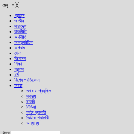
মেনু
≡
╳
প্রচ্ছদ
জাতীয়
সারাদেশ
রাজনীতি
অর্থনীতি
আন্তর্জাতিক
অপরাধ
খেলা
বিনোদন
শিক্ষা
প্রবাস
ধর্ম
বিশেষ প্রতিবেদন
আরো
তথ্য ও প্রযুক্তি
স্বাস্থ্য
চাকরি
মিডিয়া
ফটো গ্যালারী
ভিডিও গ্যালারী
অন্যান্য
খুঁজুন