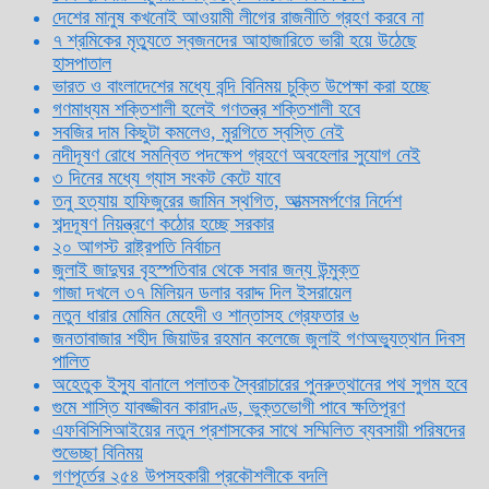
দেশের মানুষ কখনোই আওয়ামী লীগের রাজনীতি গ্রহণ করবে না
৭ শ্রমিকের মৃত্যুতে স্বজনদের আহাজারিতে ভারী হয়ে উঠেছে
হাসপাতাল
ভারত ও বাংলাদেশের মধ্যে বন্দি বিনিময় চুক্তি উপেক্ষা করা হচ্ছে
গণমাধ্যম শক্তিশালী হলেই গণতন্ত্র শক্তিশালী হবে
সবজির দাম কিছুটা কমলেও, মুরগিতে স্বস্তি নেই
নদীদূষণ রোধে সমন্বিত পদক্ষেপ গ্রহণে অবহেলার সুযোগ নেই
৩ দিনের মধ্যে গ্যাস সংকট কেটে যাবে
তনু হত্যায় হাফিজুরের জামিন স্থগিত, আত্মসমর্পণের নির্দেশ
শব্দদূষণ নিয়ন্ত্রণে কঠোর হচ্ছে সরকার
২০ আগস্ট রাষ্ট্রপতি নির্বাচন
জুলাই জাদুঘর বৃহস্পতিবার থেকে সবার জন্য উন্মুক্ত
গাজা দখলে ৩৭ মিলিয়ন ডলার বরাদ্দ দিল ইসরায়েল
নতুন ধারার মোমিন মেহেদী ও শান্তাসহ গ্রেফতার ৬
জনতাবাজার শহীদ জিয়াউর রহমান কলেজে জুলাই গণঅভ্যুত্থান দিবস
পালিত
অহেতুক ইস্যু বানালে পলাতক স্বৈরাচারের পুনরুত্থানের পথ সুগম হবে
গুমে শাস্তি যাবজ্জীবন কারাদণ্ড, ভুক্তভোগী পাবে ক্ষতিপূরণ
এফবিসিসিআইয়ের নতুন প্রশাসকের সাথে সম্মিলিত ব্যবসায়ী পরিষদের
শুভেচ্ছা বিনিময়
গণপূর্তের ২৫৪ উপসহকারী প্রকৌশলীকে বদলি