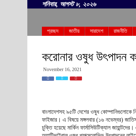
শনিবার, আগস্ট ৮, ২০২৬
সবার
প্রচ্ছদ
জাতীয়
সারাদেশ
রাজনীতি
বাংলা
করোনার ওষুধ উৎপাদন ক
November 16, 2021
বাংলাদেশসহ ৯৫টি দেশের ওষুধ কোম্পানিগুলোকে 
ফাইজার। এ বিষয়ে মঙ্গলবার (১৬ নভেম্বর) জাতিসংঘ
চুক্তি হয়েছে মার্কিন ফার্মাসিউটিক্যাল জায়ান্টদের
অ্যান্টিভাইরাল ওষুধ প্যাক্সলোভিড উৎপাদনের লাইসে