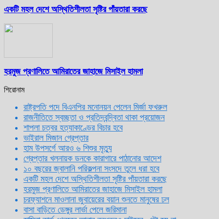
একটি মহল দেশে অস্থিতিশীলতা সৃষ্টির পাঁয়তারা করছে
হরমুজ প্রণালিতে আমিরাতের জাহাজে মিসাইল হামলা
শিরোনাম
রাষ্ট্রপতি পদে বিএনপির মনোনয়ন পেলেন মির্জা ফখরুল
রাজনীতিতে স্বচ্ছতা ও প্রতিদ্বন্দ্বিতা থাকা প্রয়োজন
শাপলা চত্বর হত্যাকাণ্ডের বিচার হবে
ভাইরাল মিজান গ্রেপ্তার
হাম উপসর্গে আরও ৬ শিশুর মৃত্যু
গ্রেপ্তার খলনায়ক ডনকে কারাগারে পাঠানোর আদেশ
১০ বছরের জ্বালানি পরিকল্পনা সংসদে তুলে ধরা হবে
একটি মহল দেশে অস্থিতিশীলতা সৃষ্টির পাঁয়তারা করছে
হরমুজ প্রণালিতে আমিরাতের জাহাজে মিসাইল হামলা
চরফ্যাশনে মাওলানা জুবায়েরের বয়ান শুনতে মানুষের ঢল
বাসা বাড়িতে ডেঙ্গুর লার্ভা পেলে জরিমানা