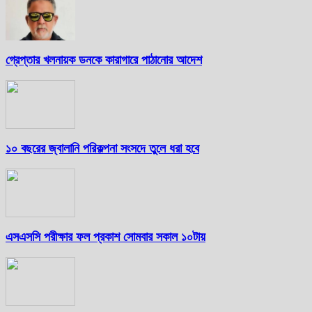
গ্রেপ্তার খলনায়ক ডনকে কারাগারে পাঠানোর আদেশ
১০ বছরের জ্বালানি পরিকল্পনা সংসদে তুলে ধরা হবে
এসএসসি পরীক্ষার ফল প্রকাশ সোমবার সকাল ১০টায়