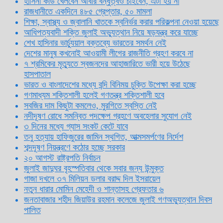
হাসিনা কার্ড খেলবেন আবার বন্ধুত্বও চাইবেন, এটা হয় না
রাজধানীতে একদিনে ৪৮৫ গ্রেপ্তার, ৫০ মামলা
শিক্ষা, স্বাস্থ্য ও জ্বালানি খাতকে স্বনির্ভর করার পরিকল্পনা নেওয়া হয়েছে
আধিপত্যবাদী শক্তি জুলাই অভ্যুত্থান নিয়ে ষড়যন্ত্র করে যাচ্ছে
শেখ হাসিনার ভার্চ্যুয়াল বক্তব্যে ভারতের সমর্থন নেই
দেশের মানুষ কখনোই আওয়ামী লীগের রাজনীতি গ্রহণ করবে না
৭ শ্রমিকের মৃত্যুতে স্বজনদের আহাজারিতে ভারী হয়ে উঠেছে
হাসপাতাল
ভারত ও বাংলাদেশের মধ্যে বন্দি বিনিময় চুক্তি উপেক্ষা করা হচ্ছে
গণমাধ্যম শক্তিশালী হলেই গণতন্ত্র শক্তিশালী হবে
সবজির দাম কিছুটা কমলেও, মুরগিতে স্বস্তি নেই
নদীদূষণ রোধে সমন্বিত পদক্ষেপ গ্রহণে অবহেলার সুযোগ নেই
৩ দিনের মধ্যে গ্যাস সংকট কেটে যাবে
তনু হত্যায় হাফিজুরের জামিন স্থগিত, আত্মসমর্পণের নির্দেশ
শব্দদূষণ নিয়ন্ত্রণে কঠোর হচ্ছে সরকার
২০ আগস্ট রাষ্ট্রপতি নির্বাচন
জুলাই জাদুঘর বৃহস্পতিবার থেকে সবার জন্য উন্মুক্ত
গাজা দখলে ৩৭ মিলিয়ন ডলার বরাদ্দ দিল ইসরায়েল
নতুন ধারার মোমিন মেহেদী ও শান্তাসহ গ্রেফতার ৬
জনতাবাজার শহীদ জিয়াউর রহমান কলেজে জুলাই গণঅভ্যুত্থান দিবস
পালিত