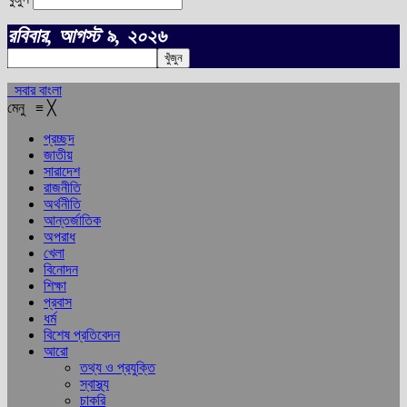
রবিবার, আগস্ট ৯, ২০২৬
সবার বাংলা
মেনু
≡
╳
প্রচ্ছদ
জাতীয়
সারাদেশ
রাজনীতি
অর্থনীতি
আন্তর্জাতিক
অপরাধ
খেলা
বিনোদন
শিক্ষা
প্রবাস
ধর্ম
বিশেষ প্রতিবেদন
আরো
তথ্য ও প্রযুক্তি
স্বাস্থ্য
চাকরি