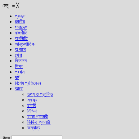
মেনু
≡
╳
প্রচ্ছদ
জাতীয়
সারাদেশ
রাজনীতি
অর্থনীতি
আন্তর্জাতিক
অপরাধ
খেলা
বিনোদন
শিক্ষা
প্রবাস
ধর্ম
বিশেষ প্রতিবেদন
আরো
তথ্য ও প্রযুক্তি
স্বাস্থ্য
চাকরি
মিডিয়া
ফটো গ্যালারী
ভিডিও গ্যালারী
অন্যান্য
খুঁজুন