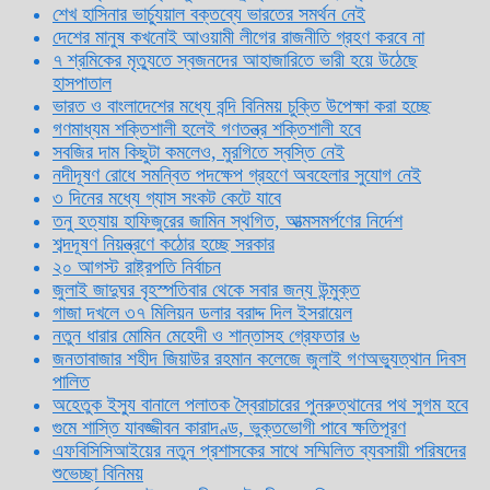
শেখ হাসিনার ভার্চ্যুয়াল বক্তব্যে ভারতের সমর্থন নেই
দেশের মানুষ কখনোই আওয়ামী লীগের রাজনীতি গ্রহণ করবে না
৭ শ্রমিকের মৃত্যুতে স্বজনদের আহাজারিতে ভারী হয়ে উঠেছে
হাসপাতাল
ভারত ও বাংলাদেশের মধ্যে বন্দি বিনিময় চুক্তি উপেক্ষা করা হচ্ছে
গণমাধ্যম শক্তিশালী হলেই গণতন্ত্র শক্তিশালী হবে
সবজির দাম কিছুটা কমলেও, মুরগিতে স্বস্তি নেই
নদীদূষণ রোধে সমন্বিত পদক্ষেপ গ্রহণে অবহেলার সুযোগ নেই
৩ দিনের মধ্যে গ্যাস সংকট কেটে যাবে
তনু হত্যায় হাফিজুরের জামিন স্থগিত, আত্মসমর্পণের নির্দেশ
শব্দদূষণ নিয়ন্ত্রণে কঠোর হচ্ছে সরকার
২০ আগস্ট রাষ্ট্রপতি নির্বাচন
জুলাই জাদুঘর বৃহস্পতিবার থেকে সবার জন্য উন্মুক্ত
গাজা দখলে ৩৭ মিলিয়ন ডলার বরাদ্দ দিল ইসরায়েল
নতুন ধারার মোমিন মেহেদী ও শান্তাসহ গ্রেফতার ৬
জনতাবাজার শহীদ জিয়াউর রহমান কলেজে জুলাই গণঅভ্যুত্থান দিবস
পালিত
অহেতুক ইস্যু বানালে পলাতক স্বৈরাচারের পুনরুত্থানের পথ সুগম হবে
গুমে শাস্তি যাবজ্জীবন কারাদণ্ড, ভুক্তভোগী পাবে ক্ষতিপূরণ
এফবিসিসিআইয়ের নতুন প্রশাসকের সাথে সম্মিলিত ব্যবসায়ী পরিষদের
শুভেচ্ছা বিনিময়