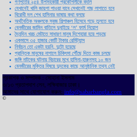
গণপূর্তের ২৫৪ উপসহকারী প্রকৌশলীকে বদলি
যেখানেই খালি জায়গা পাওয়া যাবে সেখানেই গাছ লাগাতে হবে
বিরোধী দল শেখ হাসিনার ভাষায় কথা বলছে
অর্থনৈতিক অঞ্চলকে সবুজ শিল্পাঞ্চল হিসেবে গড়ে তুলতে হবে
বেনজীরের জামিন বাতিলে দুবাইয়ে ‌‘ল’ ফার্ম নিয়োগ
দৈনন্দিন খরচ মেটাতে সাধারণ মানুষ দিশেহারা হয়ে পড়ছে
একমাসে ৩৫ হাজার কোটি টাকার রেমিট্যান্স
নির্বাচন তো একটা হয়নি, দুটো হয়েছে
প্রান্তিক মানুষের নাগালে চিকিৎসা পৌঁছে দিতে কাজ চলছে
জঙ্গি নাটকের ঘটনায় বিচারের মুখে হাসিনা-হারুনসহ ১০ জন
বেনজীরের মুক্তির বিষয়ে দুদকের কাছে আনুষ্ঠানিক তথ্য নেই
প্রকাশক ও সম্পাদক : সোহানা ইসলাম
৩/১৩ প্রতাপদাশ লেন, লক্ষিবাজার ঢাকা।
আমাদের সাথে যোগাযোগ করুন:
info@sabarbangla.com
©