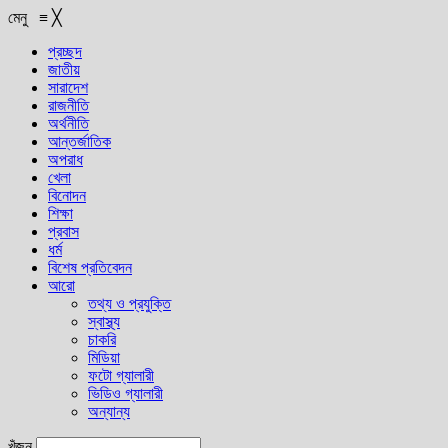
মেনু
≡
╳
প্রচ্ছদ
জাতীয়
সারাদেশ
রাজনীতি
অর্থনীতি
আন্তর্জাতিক
অপরাধ
খেলা
বিনোদন
শিক্ষা
প্রবাস
ধর্ম
বিশেষ প্রতিবেদন
আরো
তথ্য ও প্রযুক্তি
স্বাস্থ্য
চাকরি
মিডিয়া
ফটো গ্যালারী
ভিডিও গ্যালারী
অন্যান্য
খুঁজুন