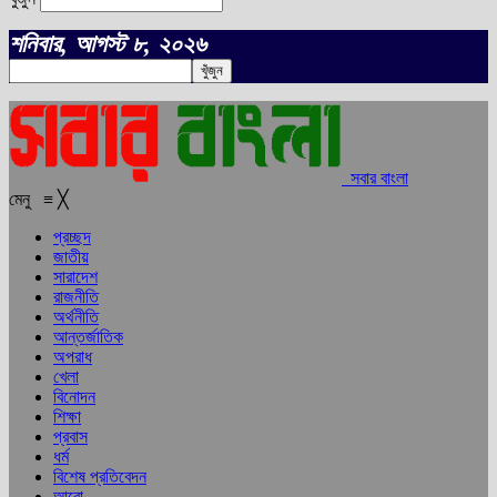
শনিবার, আগস্ট ৮, ২০২৬
সবার বাংলা
মেনু
≡
╳
প্রচ্ছদ
জাতীয়
সারাদেশ
রাজনীতি
অর্থনীতি
আন্তর্জাতিক
অপরাধ
খেলা
বিনোদন
শিক্ষা
প্রবাস
ধর্ম
বিশেষ প্রতিবেদন
আরো