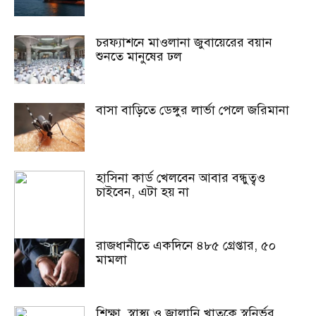
চরফ্যাশনে মাওলানা জুবায়েরের বয়ান
শুনতে মানুষের ঢল
বাসা বাড়িতে ডেঙ্গুর লার্ভা পেলে জরিমানা
হাসিনা কার্ড খেলবেন আবার বন্ধুত্বও
চাইবেন, এটা হয় না
রাজধানীতে একদিনে ৪৮৫ গ্রেপ্তার, ৫০
মামলা
শিক্ষা, স্বাস্থ্য ও জ্বালানি খাতকে স্বনির্ভর