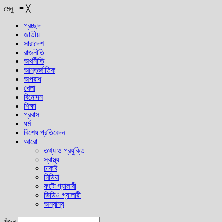
মেনু
≡
╳
প্রচ্ছদ
জাতীয়
সারাদেশ
রাজনীতি
অর্থনীতি
আন্তর্জাতিক
অপরাধ
খেলা
বিনোদন
শিক্ষা
প্রবাস
ধর্ম
বিশেষ প্রতিবেদন
আরো
তথ্য ও প্রযুক্তি
স্বাস্থ্য
চাকরি
মিডিয়া
ফটো গ্যালারী
ভিডিও গ্যালারী
অন্যান্য
খুঁজুন