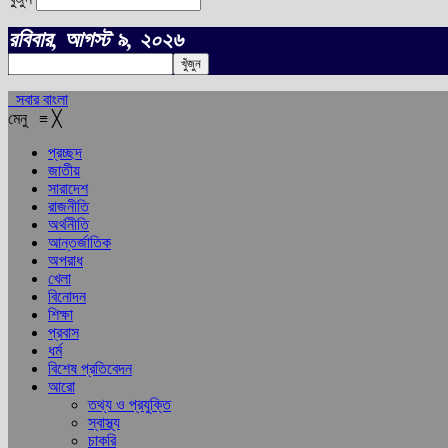
রবিবার, আগস্ট ৯, ২০২৬
সবার বাংলা
মেনু
≡
╳
প্রচ্ছদ
জাতীয়
সারাদেশ
রাজনীতি
অর্থনীতি
আন্তর্জাতিক
অপরাধ
খেলা
বিনোদন
শিক্ষা
প্রবাস
ধর্ম
বিশেষ প্রতিবেদন
আরো
তথ্য ও প্রযুক্তি
স্বাস্থ্য
চাকরি