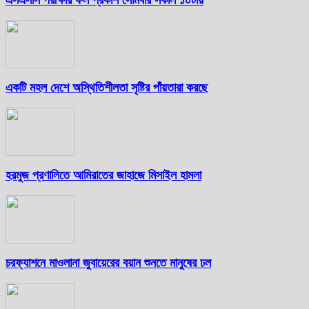
একটি মহল দেশে অস্থিতিশীলতা সৃষ্টির পাঁয়তারা করছে
হরমুজ প্রণালিতে আমিরাতের জাহাজে মিসাইল হামলা
চরফ্যাশনে মাওলানা জুবায়েরের বয়ান শুনতে মানুষের ঢল