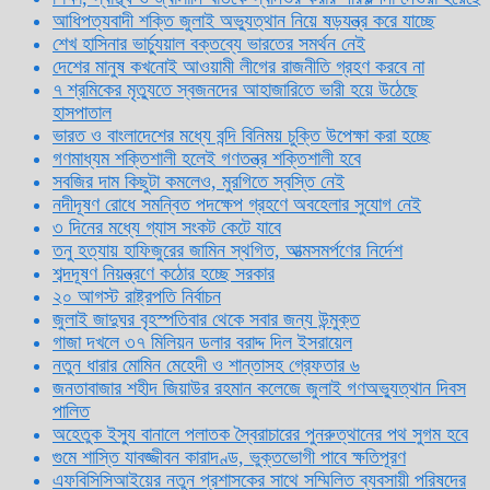
আধিপত্যবাদী শক্তি জুলাই অভ্যুত্থান নিয়ে ষড়যন্ত্র করে যাচ্ছে
শেখ হাসিনার ভার্চ্যুয়াল বক্তব্যে ভারতের সমর্থন নেই
দেশের মানুষ কখনোই আওয়ামী লীগের রাজনীতি গ্রহণ করবে না
৭ শ্রমিকের মৃত্যুতে স্বজনদের আহাজারিতে ভারী হয়ে উঠেছে
হাসপাতাল
ভারত ও বাংলাদেশের মধ্যে বন্দি বিনিময় চুক্তি উপেক্ষা করা হচ্ছে
গণমাধ্যম শক্তিশালী হলেই গণতন্ত্র শক্তিশালী হবে
সবজির দাম কিছুটা কমলেও, মুরগিতে স্বস্তি নেই
নদীদূষণ রোধে সমন্বিত পদক্ষেপ গ্রহণে অবহেলার সুযোগ নেই
৩ দিনের মধ্যে গ্যাস সংকট কেটে যাবে
তনু হত্যায় হাফিজুরের জামিন স্থগিত, আত্মসমর্পণের নির্দেশ
শব্দদূষণ নিয়ন্ত্রণে কঠোর হচ্ছে সরকার
২০ আগস্ট রাষ্ট্রপতি নির্বাচন
জুলাই জাদুঘর বৃহস্পতিবার থেকে সবার জন্য উন্মুক্ত
গাজা দখলে ৩৭ মিলিয়ন ডলার বরাদ্দ দিল ইসরায়েল
নতুন ধারার মোমিন মেহেদী ও শান্তাসহ গ্রেফতার ৬
জনতাবাজার শহীদ জিয়াউর রহমান কলেজে জুলাই গণঅভ্যুত্থান দিবস
পালিত
অহেতুক ইস্যু বানালে পলাতক স্বৈরাচারের পুনরুত্থানের পথ সুগম হবে
গুমে শাস্তি যাবজ্জীবন কারাদণ্ড, ভুক্তভোগী পাবে ক্ষতিপূরণ
এফবিসিসিআইয়ের নতুন প্রশাসকের সাথে সম্মিলিত ব্যবসায়ী পরিষদের