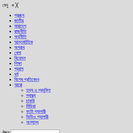
মেনু
≡
╳
প্রচ্ছদ
জাতীয়
সারাদেশ
রাজনীতি
অর্থনীতি
আন্তর্জাতিক
অপরাধ
খেলা
বিনোদন
শিক্ষা
প্রবাস
ধর্ম
বিশেষ প্রতিবেদন
আরো
তথ্য ও প্রযুক্তি
স্বাস্থ্য
চাকরি
মিডিয়া
ফটো গ্যালারী
ভিডিও গ্যালারী
অন্যান্য
খুঁজুন