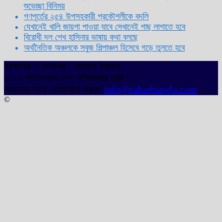
শুভেচ্ছা বিনিময়
গণপূর্তের ২৫৪ উপসহকারী প্রকৌশলীকে বদলি
যেখানেই খালি জায়গা পাওয়া যাবে সেখানেই গাছ লাগাতে হবে
বিরোধী দল শেখ হাসিনার ভাষায় কথা বলছে
অর্থনৈতিক অঞ্চলকে সবুজ শিল্পাঞ্চল হিসেবে গড়ে তুলতে হবে
প্রকাশক ও সম্পাদক : সোহানা ইসলাম
৩/১৩ প্রতাপদাশ লেন, লক্ষিবাজার ঢাকা।
আমাদের সাথে যোগাযোগ করুন:
info@sabarbangla.com
©