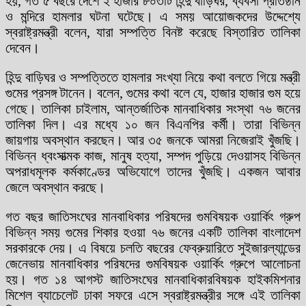
হয়, গত ৫ বছরে দেশে ২ হাজার ৮০৩টি হিন্দু বাড়িঘর, ব্যবসা প্রতিষ্ঠান
ও মন্দিরে হামলার ঘটনা ঘটেছে। এ সময় আয়োজকদের উদ্দেশ্যে
স্বরাষ্ট্রমন্ত্রী বলেন, যারা সম্পত্তি বিনষ্ট করেছে বিস্তারিত তালিকা
দেবেন।
হিন্দু বাড়িঘর ও সম্পত্তিতে হামলার সংখ্যা নিয়ে কথা বলতে গিয়ে মন্ত্রী
গুমের প্রসঙ্গ টানেন। বলেন, গুমের কথা বলে যে, হাজার হাজার গুম হয়ে
গেছে। তালিকা চাইলাম, আন্তর্জাতিক মানবাধিকার সংস্থা ৭৬ জনের
তালিকা দিল। এর মধ্যে ১০ জন বিএনপির কর্মী। তারা বিভিন্ন
জায়গায় অবস্থান করছেন। আর ৩৫ জনকে আমরা নিজেরাই খুঁজছি।
বিভিন্ন ধ্বংসাত্মক কাজ, মানুষ হত্যা, সম্পদ পুড়িয়ে দেওয়াসহ বিভিন্ন
অপরাধমূলক কর্মকাণ্ডের অভিযোগে তাদের খুঁজছি। একজন আবার
জেলে অবস্থান করছে।
গত বছর জাতিসংঘের মানবাধিকার পরিষদের গুমবিষয়ক ওয়ার্কিং গ্রুপ
বিভিন্ন সময় গুমের শিকার হওয়া ৭৬ জনের একটি তালিকা বাংলাদেশ
সরকারকে দেয়। এ বিষয়ে চলতি বছরের ফেব্রুয়ারিতে সুইজারল্যান্ডের
জেনেভায় মানবাধিকার পরিষদের গুমবিষয়ক ওয়ার্কিং গ্রুপে আলোচনা
হয়। গত ১৪ আগস্ট জাতিসংঘের মানবাধিকারবিষয়ক হাইকমিশনার
মিশেল ব্যাচেলেট ঢাকা সফরে এসে স্বরাষ্ট্রমন্ত্রীর সঙ্গে এই তালিকা