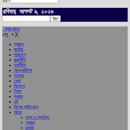
রবিবার, আগস্ট ৯, ২০২৬
সবার বাংলা
মেনু
≡
╳
প্রচ্ছদ
জাতীয়
সারাদেশ
রাজনীতি
অর্থনীতি
আন্তর্জাতিক
অপরাধ
খেলা
বিনোদন
শিক্ষা
প্রবাস
ধর্ম
বিশেষ প্রতিবেদন
আরো
তথ্য ও প্রযুক্তি
স্বাস্থ্য
চাকরি