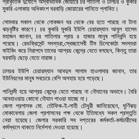
প্রাকৃতিক দুর্যোগে অস্বাভাবিক জোয়ারে চর পাতিলা ও ঢালচর ও কুকরি
মুকরি এলাকায় অধিকাংশ ঘরবাড়ি জোয়ারের পানিতে প্লাবিত।
সোমবার সকাল থেকে লোকজন ঘর থেকে বের হতে পারছে না টানা
ঝড়বৃষ্টির কারণে। চর কুকরি মুকরি ইউপি চেয়ারম্যান আবুল হাসেম
মহাজন জানান, চর পাতিলার প্রায় ৪ হাজার মানুষ পানিবন্দি হয়ে
পরেছে। রেডক্রিসেন্ট সদস্যরা,স্বেচ্ছাসেবী টিম চিলেকোঠা সদস্যরা
মাইকিং করে নিরাপদে তাদের আশ্রয় কেন্দ্রে যেতে বলছেন, কিন্তু তারা
ঘরবাড়ি ছেড়ে যেতে নারাজ।
ঢালচর ইউপি চেয়ারম্যান আবদুস সালাম হাওলাদার জানান, তার
ইউনিয়নের মানুষ সবচেয়ে বেশি অসহায় হয়ে পড়েছে।
পানিবন্দী হয়ে আশ্রয় কেন্দ্রে যেতে পারছে না নৌযানের অভাবে। বৈরি
আবহাওয়ায় কোনো নৌযান পাওয়া যাচ্ছে না।
জেলা প্রশাসক মো. তৌফিক-ই-লাহী চৌধুরী জানিয়েছেন, ঘূর্ণিঝড়
মোকাবেলায় জেলা প্রশাসনের পক্ষ থেকে ইতিমধ্যে সকল প্রস্তুতি
নেয়া হয়েছে। জেলার সরকারি সব দপ্তরের কর্মকর্তা-কর্মচারীদের
কর্মস্থলে থাকতে নির্দেশনা দেওয়া হয়েছে।