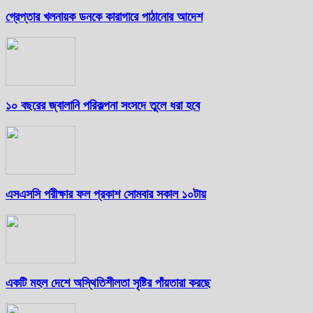
গ্রেপ্তার খলনায়ক ডনকে কারাগারে পাঠানোর আদেশ
১০ বছরের জ্বালানি পরিকল্পনা সংসদে তুলে ধরা হবে
এসএসসি পরীক্ষার ফল প্রকাশ সোমবার সকাল ১০টায়
একটি মহল দেশে অস্থিতিশীলতা সৃষ্টির পাঁয়তারা করছে