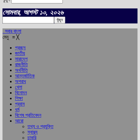
সোমবার, আগস্ট ১০, ২০২৬
সবার বাংলা
মেনু
≡
╳
প্রচ্ছদ
জাতীয়
সারাদেশ
রাজনীতি
অর্থনীতি
আন্তর্জাতিক
অপরাধ
খেলা
বিনোদন
শিক্ষা
প্রবাস
ধর্ম
বিশেষ প্রতিবেদন
আরো
তথ্য ও প্রযুক্তি
স্বাস্থ্য
চাকরি