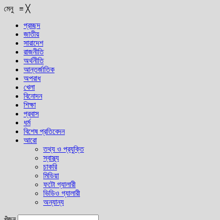
মেনু
≡
╳
প্রচ্ছদ
জাতীয়
সারাদেশ
রাজনীতি
অর্থনীতি
আন্তর্জাতিক
অপরাধ
খেলা
বিনোদন
শিক্ষা
প্রবাস
ধর্ম
বিশেষ প্রতিবেদন
আরো
তথ্য ও প্রযুক্তি
স্বাস্থ্য
চাকরি
মিডিয়া
ফটো গ্যালারী
ভিডিও গ্যালারী
অন্যান্য
খুঁজুন