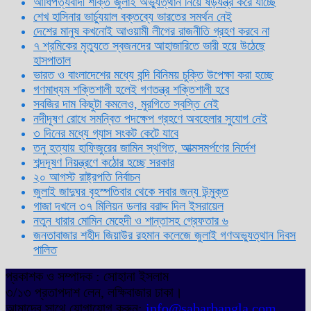
আধিপত্যবাদী শক্তি জুলাই অভ্যুত্থান নিয়ে ষড়যন্ত্র করে যাচ্ছে
শেখ হাসিনার ভার্চ্যুয়াল বক্তব্যে ভারতের সমর্থন নেই
দেশের মানুষ কখনোই আওয়ামী লীগের রাজনীতি গ্রহণ করবে না
৭ শ্রমিকের মৃত্যুতে স্বজনদের আহাজারিতে ভারী হয়ে উঠেছে
হাসপাতাল
ভারত ও বাংলাদেশের মধ্যে বন্দি বিনিময় চুক্তি উপেক্ষা করা হচ্ছে
গণমাধ্যম শক্তিশালী হলেই গণতন্ত্র শক্তিশালী হবে
সবজির দাম কিছুটা কমলেও, মুরগিতে স্বস্তি নেই
নদীদূষণ রোধে সমন্বিত পদক্ষেপ গ্রহণে অবহেলার সুযোগ নেই
৩ দিনের মধ্যে গ্যাস সংকট কেটে যাবে
তনু হত্যায় হাফিজুরের জামিন স্থগিত, আত্মসমর্পণের নির্দেশ
শব্দদূষণ নিয়ন্ত্রণে কঠোর হচ্ছে সরকার
২০ আগস্ট রাষ্ট্রপতি নির্বাচন
জুলাই জাদুঘর বৃহস্পতিবার থেকে সবার জন্য উন্মুক্ত
গাজা দখলে ৩৭ মিলিয়ন ডলার বরাদ্দ দিল ইসরায়েল
নতুন ধারার মোমিন মেহেদী ও শান্তাসহ গ্রেফতার ৬
জনতাবাজার শহীদ জিয়াউর রহমান কলেজে জুলাই গণঅভ্যুত্থান দিবস
পালিত
প্রকাশক ও সম্পাদক : সোহানা ইসলাম
৩/১৩ প্রতাপদাশ লেন, লক্ষিবাজার ঢাকা।
আমাদের সাথে যোগাযোগ করুন:
info@sabarbangla.com