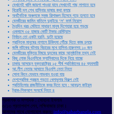
যেখানেই খালি জায়গা পাওয়া যাবে সেখানেই গাছ লাগাতে হবে
বিরোধী দল শেখ হাসিনার ভাষায় কথা বলছে
অর্থনৈতিক অঞ্চলকে সবুজ শিল্পাঞ্চল হিসেবে গড়ে তুলতে হবে
বেনজীরের জামিন বাতিলে দুবাইয়ে ‌‘ল’ ফার্ম নিয়োগ
দৈনন্দিন খরচ মেটাতে সাধারণ মানুষ দিশেহারা হয়ে পড়ছে
একমাসে ৩৫ হাজার কোটি টাকার রেমিট্যান্স
নির্বাচন তো একটা হয়নি, দুটো হয়েছে
প্রান্তিক মানুষের নাগালে চিকিৎসা পৌঁছে দিতে কাজ চলছে
জঙ্গি নাটকের ঘটনায় বিচারের মুখে হাসিনা-হারুনসহ ১০ জন
বেনজীরের মুক্তির বিষয়ে দুদকের কাছে আনুষ্ঠানিক তথ্য নেই
কিছু লোক বিএনপিকে ফ্যাসিবাদের দিকে নিয়ে যাচ্ছে
ঢাকায় আসছেন যুক্তরাষ্ট্রের ২৫ শীর্ষ প্রতিষ্ঠানের ৪৫ ব্যবসায়ী
আ.লীগ নেতার আঘাতে বিএনপি নেতা নিহত
সোনা কিনে যেভাবে লাভবান হওয়া যায়
দেশপ্রেমিক প্রজন্ম গড়তে খেলাধুলার বিকল্প নেই
প্রতিহিংসার রাজনীতিকে কবর দিতে হবে : আবদুল কাইয়ূম
ট্রাক-পিকআপ সংঘর্ষে নিহত ৪
প্রকাশক ও সম্পাদক : সোহানা ইসলাম
৩/১৩ প্রতাপদাশ লেন, লক্ষিবাজার ঢাকা।
আমাদের সাথে যোগাযোগ করুন:
info@sabarbangla.com