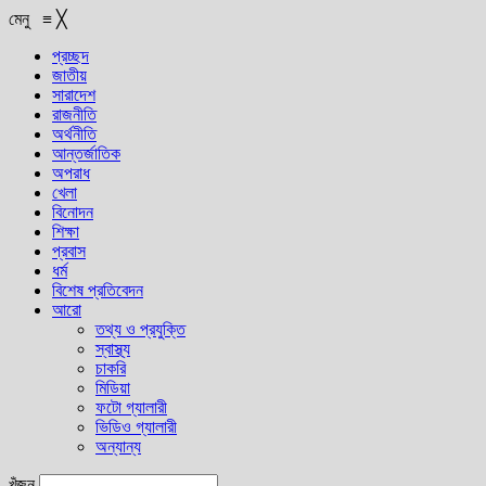
মেনু
≡
╳
প্রচ্ছদ
জাতীয়
সারাদেশ
রাজনীতি
অর্থনীতি
আন্তর্জাতিক
অপরাধ
খেলা
বিনোদন
শিক্ষা
প্রবাস
ধর্ম
বিশেষ প্রতিবেদন
আরো
তথ্য ও প্রযুক্তি
স্বাস্থ্য
চাকরি
মিডিয়া
ফটো গ্যালারী
ভিডিও গ্যালারী
অন্যান্য
খুঁজুন