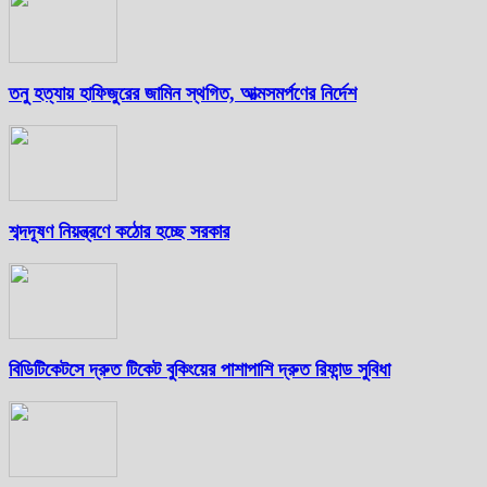
তনু হত্যায় হাফিজুরের জামিন স্থগিত, আত্মসমর্পণের নির্দেশ
শব্দদূষণ নিয়ন্ত্রণে কঠোর হচ্ছে সরকার
বিডিটিকেটসে দ্রুত টিকেট বুকিংয়ের পাশাপাশি দ্রুত রিফান্ড সুবিধা