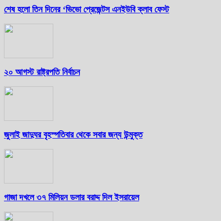
শেষ হলো তিন দিনের ‘ভিভো প্রেজেন্টস এনইউবি ক্লাব ফেস্ট
২০ আগস্ট রাষ্ট্রপতি নির্বাচন
জুলাই জাদুঘর বৃহস্পতিবার থেকে সবার জন্য উন্মুক্ত
গাজা দখলে ৩৭ মিলিয়ন ডলার বরাদ্দ দিল ইসরায়েল