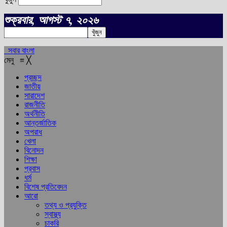
শুক্রবার, আগস্ট ৭, ২০২৬
সবার বাংলা
মেনু
≡
╳
প্রচ্ছদ
জাতীয়
সারাদেশ
রাজনীতি
অর্থনীতি
আন্তর্জাতিক
অপরাধ
খেলা
বিনোদন
শিক্ষা
প্রবাস
ধর্ম
বিশেষ প্রতিবেদন
আরো
তথ্য ও প্রযুক্তি
স্বাস্থ্য
চাকরি