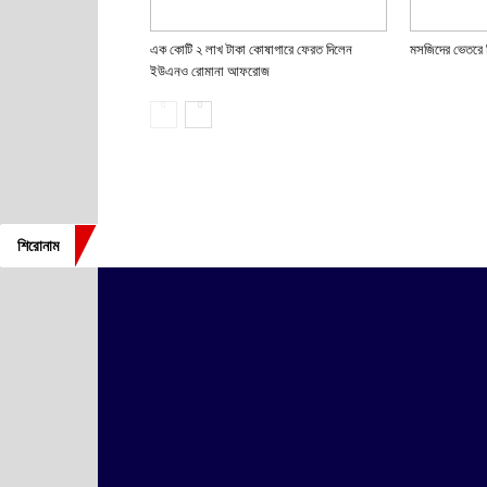
এক কোটি ২ লাখ টাকা কোষাগারে ফেরত দিলেন
মসজিদের ভেতরে 
ইউএনও রোমানা আফরোজ
শিরোনাম