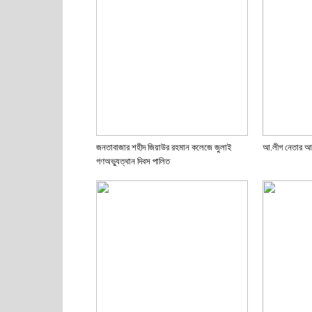
জনতাবাজার শহীদ জিয়াউর রহমান কলেজে জুলাই
আ.লীগ নেতার আঘ
গণঅভ্যুত্থান দিবস পালিত