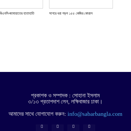
বিএনপি-জামায়াতের হাতাহাতি
সাগরে ধরা পড়ল ১৫৫ কেজির কোরাল
প্রকাশক ও সম্পাদক : সোহানা ইসলাম
৩/১৩ প্রতাপদাশ লেন, লক্ষিবাজার ঢাকা।
আমাদের সাথে যোগাযোগ করুন:
info@sabarbangla.com