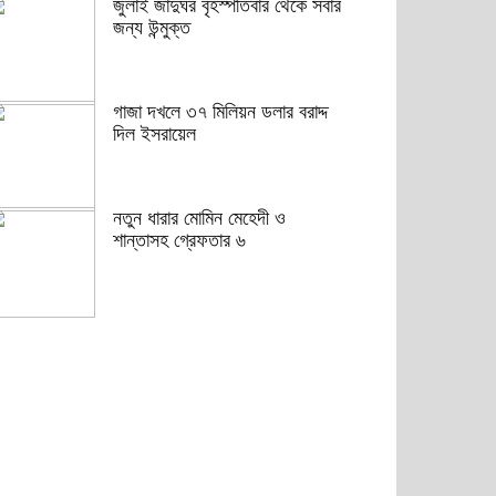
জুলাই জাদুঘর বৃহস্পতিবার থেকে সবার
জন্য উন্মুক্ত
গাজা দখলে ৩৭ মিলিয়ন ডলার বরাদ্দ
দিল ইসরায়েল
নতুন ধারার মোমিন মেহেদী ও
শান্তাসহ গ্রেফতার ৬