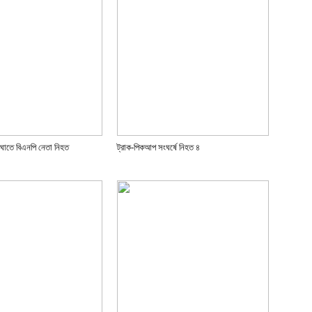
াতে বিএনপি নেতা নিহত
ট্রাক-পিকআপ সংঘর্ষে নিহত ৪