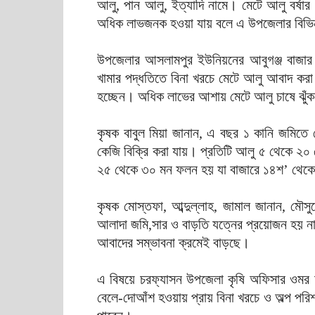
আলু, পান আলু, ইত্যাদি নামে। মেটে আলু বর্ষার
অধিক লাভজনক হওয়া যায় বলে এ উপজেলার বিভিন
উপজেলার আসলামপুর ইউনিয়নের আবুগঞ্জ বাজার
খামার পদ্ধতিতে বিনা খরচে মেটে আলু আবাদ করা
হচ্ছেন। অধিক লাভের আশায় মেটে আলু চাষে ঝুঁ
কৃষক বাবুল মিয়া জানান, এ বছর ১ কানি জমিত
কেজি বিক্রি করা যায়। প্রতিটি আলু ৫ থেকে ২
২৫ থেকে ৩০ মন ফলন হয় যা বাজারে ১৪শ’ থেকে 
কৃষক মোস্তফা, আব্দুল্লাহ, জামাল জানান, মৌ
আলাদা জমি,সার ও বাড়তি যত্নের প্রয়োজন হয় 
আবাদের সম্ভাবনা ক্রমেই বাড়ছে।
এ বিষয়ে চরফ্যাসন উপজেলা কৃষি অফিসার ওমর 
বেলে-দোআঁশ হওয়ায় প্রায় বিনা খরচে ও অল্প পর