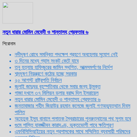
নতুন ধারার মোমিন মেহেদী ও শান্তাসহ গ্রেফতার ৬
শিরোনাম
নদীদূষণ রোধে সমন্বিত পদক্ষেপ গ্রহণে অবহেলার সুযোগ নেই
৩ দিনের মধ্যে গ্যাস সংকট কেটে যাবে
তনু হত্যায় হাফিজুরের জামিন স্থগিত, আত্মসমর্পণের নির্দেশ
শব্দদূষণ নিয়ন্ত্রণে কঠোর হচ্ছে সরকার
২০ আগস্ট রাষ্ট্রপতি নির্বাচন
জুলাই জাদুঘর বৃহস্পতিবার থেকে সবার জন্য উন্মুক্ত
গাজা দখলে ৩৭ মিলিয়ন ডলার বরাদ্দ দিল ইসরায়েল
নতুন ধারার মোমিন মেহেদী ও শান্তাসহ গ্রেফতার ৬
জনতাবাজার শহীদ জিয়াউর রহমান কলেজে জুলাই গণঅভ্যুত্থান দিবস
পালিত
অহেতুক ইস্যু বানালে পলাতক স্বৈরাচারের পুনরুত্থানের পথ সুগম হবে
গুমে শাস্তি যাবজ্জীবন কারাদণ্ড, ভুক্তভোগী পাবে ক্ষতিপূরণ
এফবিসিসিআইয়ের নতুন প্রশাসকের সাথে সম্মিলিত ব্যবসায়ী পরিষদের