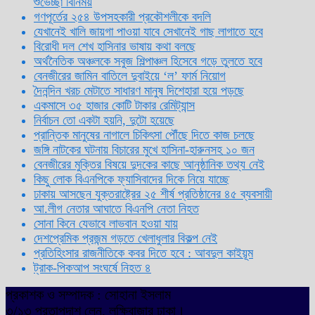
শুভেচ্ছা বিনিময়
গণপূর্তের ২৫৪ উপসহকারী প্রকৌশলীকে বদলি
যেখানেই খালি জায়গা পাওয়া যাবে সেখানেই গাছ লাগাতে হবে
বিরোধী দল শেখ হাসিনার ভাষায় কথা বলছে
অর্থনৈতিক অঞ্চলকে সবুজ শিল্পাঞ্চল হিসেবে গড়ে তুলতে হবে
বেনজীরের জামিন বাতিলে দুবাইয়ে ‌‘ল’ ফার্ম নিয়োগ
দৈনন্দিন খরচ মেটাতে সাধারণ মানুষ দিশেহারা হয়ে পড়ছে
একমাসে ৩৫ হাজার কোটি টাকার রেমিট্যান্স
নির্বাচন তো একটা হয়নি, দুটো হয়েছে
প্রান্তিক মানুষের নাগালে চিকিৎসা পৌঁছে দিতে কাজ চলছে
জঙ্গি নাটকের ঘটনায় বিচারের মুখে হাসিনা-হারুনসহ ১০ জন
বেনজীরের মুক্তির বিষয়ে দুদকের কাছে আনুষ্ঠানিক তথ্য নেই
কিছু লোক বিএনপিকে ফ্যাসিবাদের দিকে নিয়ে যাচ্ছে
ঢাকায় আসছেন যুক্তরাষ্ট্রের ২৫ শীর্ষ প্রতিষ্ঠানের ৪৫ ব্যবসায়ী
আ.লীগ নেতার আঘাতে বিএনপি নেতা নিহত
সোনা কিনে যেভাবে লাভবান হওয়া যায়
দেশপ্রেমিক প্রজন্ম গড়তে খেলাধুলার বিকল্প নেই
প্রতিহিংসার রাজনীতিকে কবর দিতে হবে : আবদুল কাইয়ূম
ট্রাক-পিকআপ সংঘর্ষে নিহত ৪
প্রকাশক ও সম্পাদক : সোহানা ইসলাম
৩/১৩ প্রতাপদাশ লেন, লক্ষিবাজার ঢাকা।