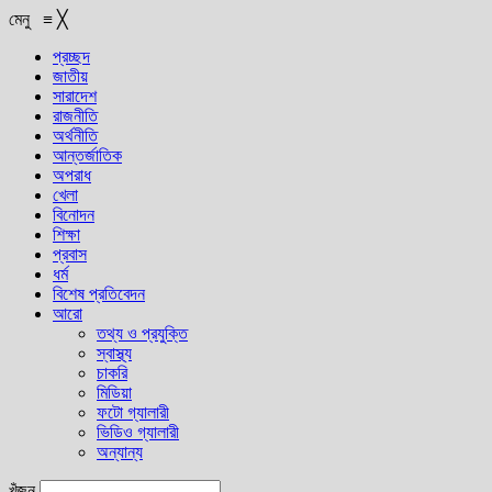
মেনু
≡
╳
প্রচ্ছদ
জাতীয়
সারাদেশ
রাজনীতি
অর্থনীতি
আন্তর্জাতিক
অপরাধ
খেলা
বিনোদন
শিক্ষা
প্রবাস
ধর্ম
বিশেষ প্রতিবেদন
আরো
তথ্য ও প্রযুক্তি
স্বাস্থ্য
চাকরি
মিডিয়া
ফটো গ্যালারী
ভিডিও গ্যালারী
অন্যান্য
খুঁজুন