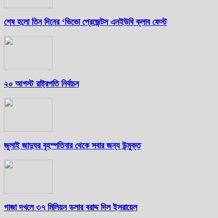
শেষ হলো তিন দিনের ‘ভিভো প্রেজেন্টস এনইউবি ক্লাব ফেস্ট
২০ আগস্ট রাষ্ট্রপতি নির্বাচন
জুলাই জাদুঘর বৃহস্পতিবার থেকে সবার জন্য উন্মুক্ত
গাজা দখলে ৩৭ মিলিয়ন ডলার বরাদ্দ দিল ইসরায়েল