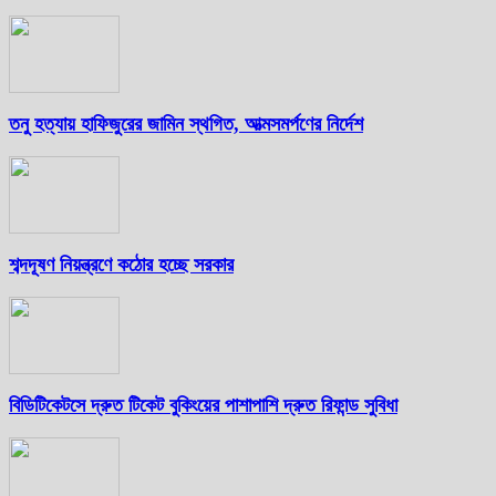
তনু হত্যায় হাফিজুরের জামিন স্থগিত, আত্মসমর্পণের নির্দেশ
শব্দদূষণ নিয়ন্ত্রণে কঠোর হচ্ছে সরকার
বিডিটিকেটসে দ্রুত টিকেট বুকিংয়ের পাশাপাশি দ্রুত রিফান্ড সুবিধা