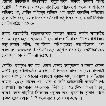
ভোলার চরফ্যাশন উপজেলার বেতুয়া-ঢাকা নৌরুটে চলমান কথিত
‘রোটেশন’ প্রথার মাধ্যমে যাত্রীদের পছন্দমতো লঞ্চে যাতায়াতের
অধিকার খর্ব, কেবিন বাণিজ্যে অনিয়ম এবং যাত্রী হয়রানির অভিযোগ
তুলে নৌপরিবহন মন্ত্রণালয়সহ সংশ্লিষ্ট কর্তৃপক্ষের কাছে একটি লিগ্যাল
নোটিশ পাঠানো হয়েছে।
ঢাকার আইনজীবী অ্যাডভোকেট আবদুল বাছেত শামীম স্বাক্ষরিত
মো.আরিফুর রহমান জুয়েল বাদী হয়ে কারণ দর্শানোর নোটিশে নৌপরিবহন
মন্ত্রণালয়ের সচিব, নৌপরিবহন অধিদপ্তরের মহাপরিচালক এবং
বাংলাদেশ অভ্যন্তরীণ নৌ-পরিবহন কর্তৃপক্ষ (বিআইডব্লিউটিএ)-এর
চেয়ারম্যানকে বিবাদী করা হয়েছে।
নোটিশে উল্লেখ করা হয়, ভোলা জেলার চরফ্যাশন উপজেলা দেশের
একটি বৃহৎ দ্বীপাঞ্চলীয় জনপদ। উপজেলার লাখো মানুষের রাজধানী
ঢাকার সঙ্গে যোগাযোগের অন্যতম প্রধান মাধ্যম নৌপথ। অভিযোগ
রয়েছে, ২০২১ সালের পর থেকে এ রুটে চলাচলকারী কয়েকটি লঞ্চ
কোম্পানি পারস্পরিক সমঝোতার ভিত্তিতে ‘রোটেশন’ পদ্ধতি চালু
করে। ফলে যাত্রীরা নিজেদের পছন্দের লঞ্চে ভ্রমণের সুযোগ থেকে
বঞ্চিত হচ্ছেন এবং নির্দিষ্ট লঞ্চে যাতায়াতে বাধ্য হচ্ছেন।