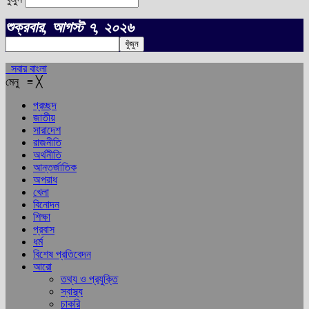
শুক্রবার, আগস্ট ৭, ২০২৬
সবার বাংলা
মেনু
≡
╳
প্রচ্ছদ
জাতীয়
সারাদেশ
রাজনীতি
অর্থনীতি
আন্তর্জাতিক
অপরাধ
খেলা
বিনোদন
শিক্ষা
প্রবাস
ধর্ম
বিশেষ প্রতিবেদন
আরো
তথ্য ও প্রযুক্তি
স্বাস্থ্য
চাকরি