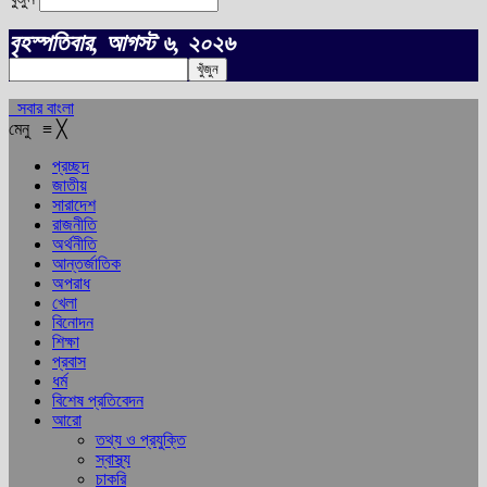
বৃহস্পতিবার, আগস্ট ৬, ২০২৬
সবার বাংলা
মেনু
≡
╳
প্রচ্ছদ
জাতীয়
সারাদেশ
রাজনীতি
অর্থনীতি
আন্তর্জাতিক
অপরাধ
খেলা
বিনোদন
শিক্ষা
প্রবাস
ধর্ম
বিশেষ প্রতিবেদন
আরো
তথ্য ও প্রযুক্তি
স্বাস্থ্য
চাকরি