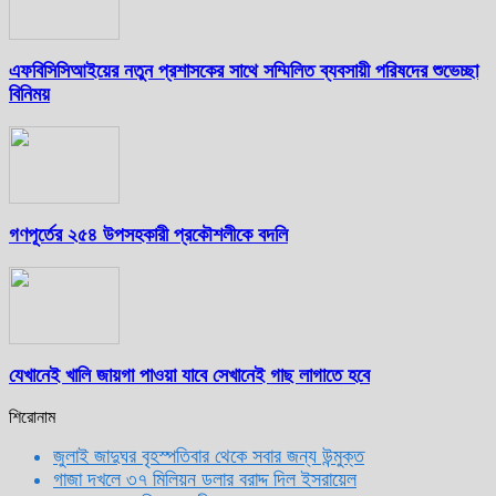
এফবিসিসিআইয়ের নতুন প্রশাসকের সাথে সম্মিলিত ব্যবসায়ী পরিষদের শুভেচ্ছা
বিনিময়
গণপূর্তের ২৫৪ উপসহকারী প্রকৌশলীকে বদলি
যেখানেই খালি জায়গা পাওয়া যাবে সেখানেই গাছ লাগাতে হবে
শিরোনাম
জুলাই জাদুঘর বৃহস্পতিবার থেকে সবার জন্য উন্মুক্ত
গাজা দখলে ৩৭ মিলিয়ন ডলার বরাদ্দ দিল ইসরায়েল