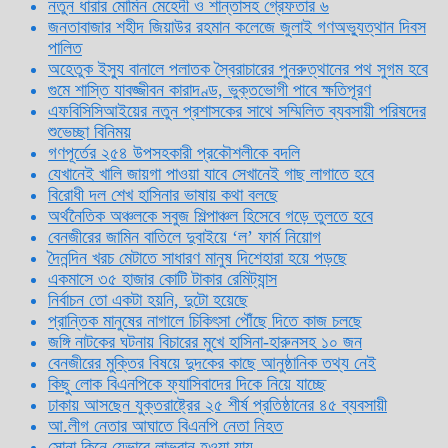
নতুন ধারার মোমিন মেহেদী ও শান্তাসহ গ্রেফতার ৬
জনতাবাজার শহীদ জিয়াউর রহমান কলেজে জুলাই গণঅভ্যুত্থান দিবস
পালিত
অহেতুক ইস্যু বানালে পলাতক স্বৈরাচারের পুনরুত্থানের পথ সুগম হবে
গুমে শাস্তি যাবজ্জীবন কারাদণ্ড, ভুক্তভোগী পাবে ক্ষতিপূরণ
এফবিসিসিআইয়ের নতুন প্রশাসকের সাথে সম্মিলিত ব্যবসায়ী পরিষদের
শুভেচ্ছা বিনিময়
গণপূর্তের ২৫৪ উপসহকারী প্রকৌশলীকে বদলি
যেখানেই খালি জায়গা পাওয়া যাবে সেখানেই গাছ লাগাতে হবে
বিরোধী দল শেখ হাসিনার ভাষায় কথা বলছে
অর্থনৈতিক অঞ্চলকে সবুজ শিল্পাঞ্চল হিসেবে গড়ে তুলতে হবে
বেনজীরের জামিন বাতিলে দুবাইয়ে ‌‘ল’ ফার্ম নিয়োগ
দৈনন্দিন খরচ মেটাতে সাধারণ মানুষ দিশেহারা হয়ে পড়ছে
একমাসে ৩৫ হাজার কোটি টাকার রেমিট্যান্স
নির্বাচন তো একটা হয়নি, দুটো হয়েছে
প্রান্তিক মানুষের নাগালে চিকিৎসা পৌঁছে দিতে কাজ চলছে
জঙ্গি নাটকের ঘটনায় বিচারের মুখে হাসিনা-হারুনসহ ১০ জন
বেনজীরের মুক্তির বিষয়ে দুদকের কাছে আনুষ্ঠানিক তথ্য নেই
কিছু লোক বিএনপিকে ফ্যাসিবাদের দিকে নিয়ে যাচ্ছে
ঢাকায় আসছেন যুক্তরাষ্ট্রের ২৫ শীর্ষ প্রতিষ্ঠানের ৪৫ ব্যবসায়ী
আ.লীগ নেতার আঘাতে বিএনপি নেতা নিহত
সোনা কিনে যেভাবে লাভবান হওয়া যায়