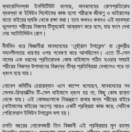
ক্যারোলিনস্কা ইনস্টিটিউট বলেছে, মানবদেহের রোগপ্রতিরোধ
ব্যবস্থা বা ইমিউন সিস্টেমের কাজ হলো শরীরকে জীবাণু ও ভাইরাসের
মতো বাইরের হুমকি থেকে রক্ষা করা। তবে কখনও কখনও এই ব্যবস্থা
ভুলবশত শরীরের নিজস্ব টিস্যুকেই আক্রমণ করে বসে; যার ফলে দেখা
দেয় অটোইমিউন রোগ।
দীর্ঘদিন ধরে বিজ্ঞানীরা মানবদেহের ‘সেন্ট্রাল টলারেন্স’ বা কেন্দ্রীয়
সহনশীলতার ধারণার ওপর গবেষণা করে আসছিলেন। এতে টি-সেল
নামের এক ধরনের প্রতিরোধক কোষ থাইমাসে গঠিত হওয়ার সময়ই
শরীরের নিজস্ব উপাদানের বিরুদ্ধে তীব্র প্রতিক্রিয়া দেখালেও পরে তা
ধ্বংস হয়ে যায়।
নোবেল কমিটির চেয়ারম্যান ওলে কাম্পে বলেছেন, মানবদেহের সব
সেলফ-রিঅ্যাক্টিভ টি-সেল থাইমাসে ধ্বংস হয় না; কিছু কোষ রক্তে
থেকে যায়। এই কোষগুলোকে নিয়ন্ত্রণে রাখার জন্য শরীরের বাইরে
(থাইমাসের বাইরের অংশে) আরও একটি প্রক্রিয়া কাজ করে; সেটিকে
পেরিফেরাল ইমিউন টলারেন্স বলা হয়।
চলতি বছরের নোবেলজয়ী তিন বিজ্ঞানী এই প্রক্রিয়ার মূল রহস্য