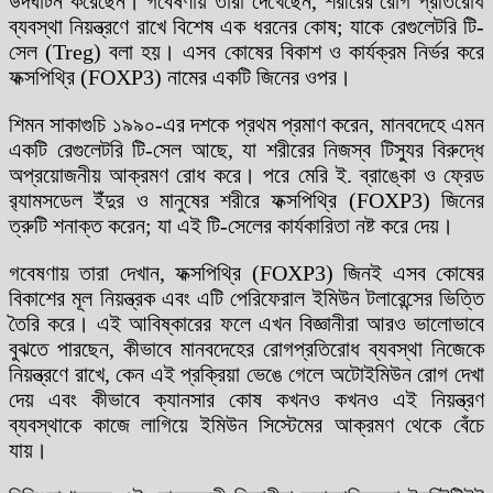
উদঘাটন করেছেন। গবেষণায় তারা দেখেছেন, শরীরের রোগ প্রতিরোধ
ব্যবস্থা নিয়ন্ত্রণে রাখে বিশেষ এক ধরনের কোষ; যাকে রেগুলেটরি টি-
সেল (Treg) বলা হয়। এসব কোষের বিকাশ ও কার্যক্রম নির্ভর করে
ফক্সপিথ্রি (FOXP3) নামের একটি জিনের ওপর।
শিমন সাকাগুচি ১৯৯০-এর দশকে প্রথম প্রমাণ করেন, মানবদেহে এমন
একটি রেগুলেটরি টি-সেল আছে, যা শরীরের নিজস্ব টিস্যুর বিরুদ্ধে
অপ্রয়োজনীয় আক্রমণ রোধ করে। পরে মেরি ই. ব্রাঙ্কো ও ফ্রেড
র‍্যামসডেল ইঁদুর ও মানুষের শরীরে ফক্সপিথ্রি (FOXP3) জিনের
ত্রুটি শনাক্ত করেন; যা এই টি-সেলের কার্যকারিতা নষ্ট করে দেয়।
গবেষণায় তারা দেখান, ফক্সপিথ্রি (FOXP3) জিনই এসব কোষের
বিকাশের মূল নিয়ন্ত্রক এবং এটি পেরিফেরাল ইমিউন টলারেন্সের ভিত্তি
তৈরি করে। এই আবিষ্কারের ফলে এখন বিজ্ঞানীরা আরও ভালোভাবে
বুঝতে পারছেন, কীভাবে মানবদেহের রোগপ্রতিরোধ ব্যবস্থা নিজেকে
নিয়ন্ত্রণে রাখে, কেন এই প্রক্রিয়া ভেঙে গেলে অটোইমিউন রোগ দেখা
দেয় এবং কীভাবে ক্যানসার কোষ কখনও কখনও এই নিয়ন্ত্রণ
ব্যবস্থাকে কাজে লাগিয়ে ইমিউন সিস্টেমের আক্রমণ থেকে বেঁচে
যায়।