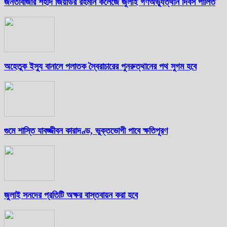
জনতাবাজার শহীদ জিয়াউর রহমান কলেজে জুলাই গণঅভ্যুত্থান দিবস পালিত
অহেতুক ইস্যু বানালে পলাতক স্বৈরাচারের পুনরুত্থানের পথ সুগম হবে
গুমে শাস্তি যাবজ্জীবন কারাদণ্ড, ভুক্তভোগী পাবে ক্ষতিপূরণ
জুলাই সনদের প্রতিটি অক্ষর বাস্তবায়ন করা হবে