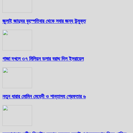
জুলাই জাদুঘর বৃহস্পতিবার থেকে সবার জন্য উন্মুক্ত
গাজা দখলে ৩৭ মিলিয়ন ডলার বরাদ্দ দিল ইসরায়েল
নতুন ধারার মোমিন মেহেদী ও শান্তাসহ গ্রেফতার ৬