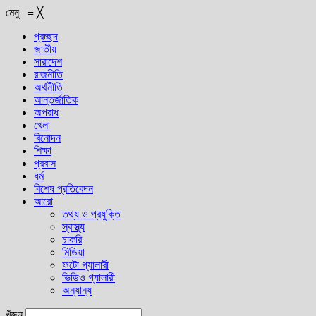
মেনু
≡
╳
প্রচ্ছদ
জাতীয়
সারাদেশ
রাজনীতি
অর্থনীতি
আন্তর্জাতিক
অপরাধ
খেলা
বিনোদন
শিক্ষা
প্রবাস
ধর্ম
বিশেষ প্রতিবেদন
আরো
তথ্য ও প্রযুক্তি
স্বাস্থ্য
চাকরি
মিডিয়া
ফটো গ্যালারী
ভিডিও গ্যালারী
অন্যান্য
খুঁজুন