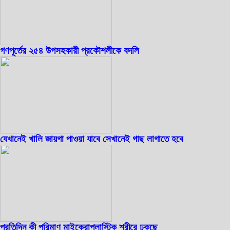
গণপূর্তের ২৫৪ উপসহকারী প্রকৌশলীকে বদলি
যেখানেই খালি জায়গা পাওয়া যাবে সেখানেই গাছ লাগাতে হবে
প্রতিদিন কী পরিমাণ মাইক্রোপ্লাস্টিক শরীরে ঢুকছে