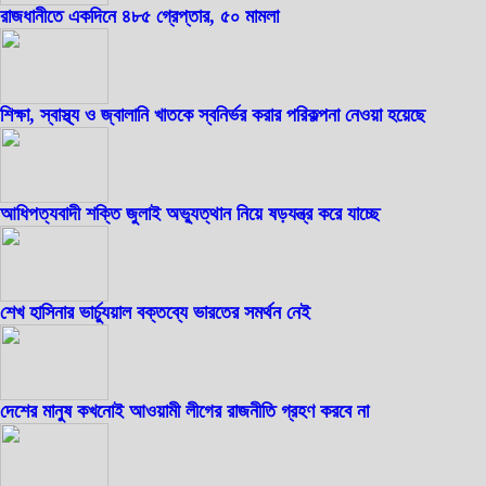
রাজধানীতে একদিনে ৪৮৫ গ্রেপ্তার, ৫০ মামলা
শিক্ষা, স্বাস্থ্য ও জ্বালানি খাতকে স্বনির্ভর করার পরিকল্পনা নেওয়া হয়েছে
আধিপত্যবাদী শক্তি জুলাই অভ্যুত্থান নিয়ে ষড়যন্ত্র করে যাচ্ছে
শেখ হাসিনার ভার্চ্যুয়াল বক্তব্যে ভারতের সমর্থন নেই
দেশের মানুষ কখনোই আওয়ামী লীগের রাজনীতি গ্রহণ করবে না