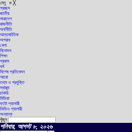
মেনু
≡
╳
প্রচ্ছদ
জাতীয়
সারাদেশ
রাজনীতি
অর্থনীতি
আন্তর্জাতিক
অপরাধ
খেলা
বিনোদন
শিক্ষা
প্রবাস
ধর্ম
বিশেষ প্রতিবেদন
আরো
তথ্য ও প্রযুক্তি
স্বাস্থ্য
চাকরি
মিডিয়া
ফটো গ্যালারী
ভিডিও গ্যালারী
অন্যান্য
খুঁজুন
শনিবার, আগস্ট ৮, ২০২৬