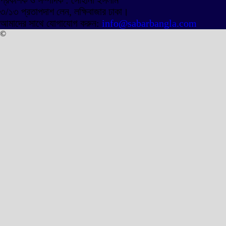
প্রকাশক ও সম্পাদক : সোহানা ইসলাম
৩/১৩ প্রতাপদাশ লেন, লক্ষিবাজার ঢাকা।
আমাদের সাথে যোগাযোগ করুন:
info@sabarbangla.com
©