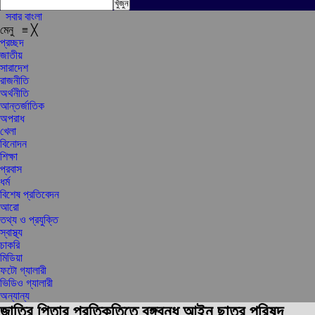
সবার বাংলা
মেনু
≡
╳
প্রচ্ছদ
জাতীয়
সারাদেশ
রাজনীতি
অর্থনীতি
আন্তর্জাতিক
অপরাধ
খেলা
বিনোদন
শিক্ষা
প্রবাস
ধর্ম
বিশেষ প্রতিবেদন
আরো
তথ্য ও প্রযুক্তি
স্বাস্থ্য
চাকরি
মিডিয়া
ফটো গ্যালারী
ভিডিও গ্যালারী
অন্যান্য
জাতির পিতার প্রতিকৃতিতে বঙ্গবন্ধু আইন ছাত্র পরিষদ