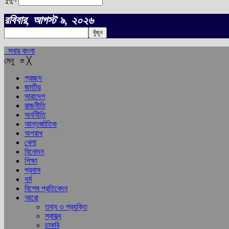
রবিবার, আগস্ট ৯, ২০২৬
সবার বাংলা
মেনু
≡
╳
প্রচ্ছদ
জাতীয়
সারাদেশ
রাজনীতি
অর্থনীতি
আন্তর্জাতিক
অপরাধ
খেলা
বিনোদন
শিক্ষা
প্রবাস
ধর্ম
বিশেষ প্রতিবেদন
আরো
তথ্য ও প্রযুক্তি
স্বাস্থ্য
চাকরি