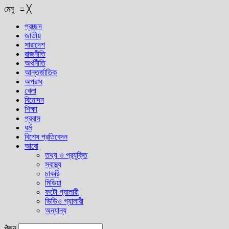
মেনু
≡
╳
প্রচ্ছদ
জাতীয়
সারাদেশ
রাজনীতি
অর্থনীতি
আন্তর্জাতিক
অপরাধ
খেলা
বিনোদন
শিক্ষা
প্রবাস
ধর্ম
বিশেষ প্রতিবেদন
আরো
তথ্য ও প্রযুক্তি
স্বাস্থ্য
চাকরি
মিডিয়া
ফটো গ্যালারী
ভিডিও গ্যালারী
অন্যান্য
খুঁজুন