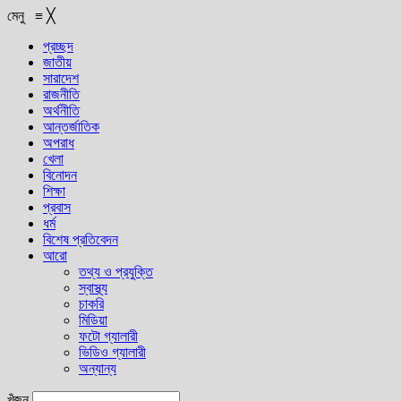
মেনু
≡
╳
প্রচ্ছদ
জাতীয়
সারাদেশ
রাজনীতি
অর্থনীতি
আন্তর্জাতিক
অপরাধ
খেলা
বিনোদন
শিক্ষা
প্রবাস
ধর্ম
বিশেষ প্রতিবেদন
আরো
তথ্য ও প্রযুক্তি
স্বাস্থ্য
চাকরি
মিডিয়া
ফটো গ্যালারী
ভিডিও গ্যালারী
অন্যান্য
খুঁজুন