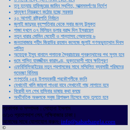
তনু হত্যায় হাফিজুরের জামিন স্থগিত, আত্মসমর্পণের নির্দেশ
শব্দদূষণ নিয়ন্ত্রণে কঠোর হচ্ছে সরকার
২০ আগস্ট রাষ্ট্রপতি নির্বাচন
জুলাই জাদুঘর বৃহস্পতিবার থেকে সবার জন্য উন্মুক্ত
গাজা দখলে ৩৭ মিলিয়ন ডলার বরাদ্দ দিল ইসরায়েল
নতুন ধারার মোমিন মেহেদী ও শান্তাসহ গ্রেফতার ৬
জনতাবাজার শহীদ জিয়াউর রহমান কলেজে জুলাই গণঅভ্যুত্থান দিবস
পালিত
অহেতুক ইস্যু বানালে পলাতক স্বৈরাচারের পুনরুত্থানের পথ সুগম হবে
গুমে শাস্তি যাবজ্জীবন কারাদণ্ড, ভুক্তভোগী পাবে ক্ষতিপূরণ
এফবিসিসিআইয়ের নতুন প্রশাসকের সাথে সম্মিলিত ব্যবসায়ী পরিষদের
শুভেচ্ছা বিনিময়
গণপূর্তের ২৫৪ উপসহকারী প্রকৌশলীকে বদলি
যেখানেই খালি জায়গা পাওয়া যাবে সেখানেই গাছ লাগাতে হবে
বিরোধী দল শেখ হাসিনার ভাষায় কথা বলছে
অর্থনৈতিক অঞ্চলকে সবুজ শিল্পাঞ্চল হিসেবে গড়ে তুলতে হবে
প্রকাশক ও সম্পাদক : সোহানা ইসলাম
৩/১৩ প্রতাপদাশ লেন, লক্ষিবাজার ঢাকা।
আমাদের সাথে যোগাযোগ করুন:
info@sabarbangla.com
©