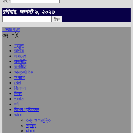
রবিবার, আগস্ট ৯, ২০২৬
সবার বাংলা
মেনু
≡
╳
প্রচ্ছদ
জাতীয়
সারাদেশ
রাজনীতি
অর্থনীতি
আন্তর্জাতিক
অপরাধ
খেলা
বিনোদন
শিক্ষা
প্রবাস
ধর্ম
বিশেষ প্রতিবেদন
আরো
তথ্য ও প্রযুক্তি
স্বাস্থ্য
চাকরি