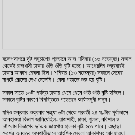
বঙ্গোপসাগরে সৃষ্ট লঘুচাপের প্রভাবে আজ শনিবার (১৩ নভেম্বর) সকাল
থেকেই রাজধানী ঢাকায় গুঁড়ি গুঁড়ি বৃষ্টি হচ্ছে। আগেরদিন শুক্রবারই
ঢাকার আকাশ মেঘলা ছিল। শনিবার (১৩ নভেম্বর) সকালে মেঘের
দাপটে রোদের দেখা মেলেনি। বেলা গড়াতে শুরু হয় বৃষ্টি।
সকাল সাড়ে ১০টা পর্যন্ত ঢাকায় থেমে থেমে গুড়ি গুড়ি বৃষ্টি হচ্ছিল।
সকালে বৃষ্টির কারণে বিপত্তিতে পড়েছেন অফিসমুখী মানুষ।
যদিও শুক্রবার শুক্রবার সন্ধ্যা ৬টা থেকে পরবর্তী ২৪ ঘণ্টার পূর্বাভাসে
আবহাওয়া বিভাগ জানিয়েছিল- রাজশাহী, ঢাকা, খুলনা, বরিশাল ও
চট্টগ্রাম বিভাগের দু’এক জায়গায় হালকা বৃষ্টি হতে পারে। এছাড়া
দেশের অন্যত্র অস্থায়ীভাবে আংশিক মেঘলা আকাশসহ আবহাওয়া