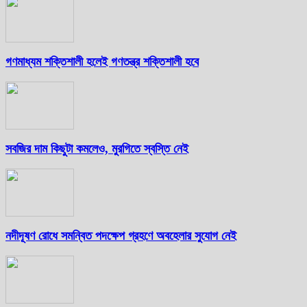
গণমাধ্যম শক্তিশালী হলেই গণতন্ত্র শক্তিশালী হবে
সবজির দাম কিছুটা কমলেও, মুরগিতে স্বস্তি নেই
নদীদূষণ রোধে সমন্বিত পদক্ষেপ গ্রহণে অবহেলার সুযোগ নেই