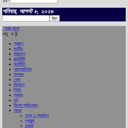
শনিবার, আগস্ট ৮, ২০২৬
সবার বাংলা
মেনু
≡
╳
প্রচ্ছদ
জাতীয়
সারাদেশ
রাজনীতি
অর্থনীতি
আন্তর্জাতিক
অপরাধ
খেলা
বিনোদন
শিক্ষা
প্রবাস
ধর্ম
বিশেষ প্রতিবেদন
আরো
তথ্য ও প্রযুক্তি
স্বাস্থ্য
চাকরি