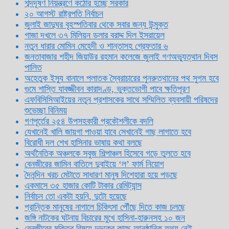
শব্দদূষণ নিয়ন্ত্রণে কঠোর হচ্ছে সরকার
২০ আগস্ট রাষ্ট্রপতি নির্বাচন
জুলাই জাদুঘর বৃহস্পতিবার থেকে সবার জন্য উন্মুক্ত
গাজা দখলে ৩৭ মিলিয়ন ডলার বরাদ্দ দিল ইসরায়েল
নতুন ধারার মোমিন মেহেদী ও শান্তাসহ গ্রেফতার ৬
জনতাবাজার শহীদ জিয়াউর রহমান কলেজে জুলাই গণঅভ্যুত্থান দিবস
পালিত
অহেতুক ইস্যু বানালে পলাতক স্বৈরাচারের পুনরুত্থানের পথ সুগম হবে
গুমে শাস্তি যাবজ্জীবন কারাদণ্ড, ভুক্তভোগী পাবে ক্ষতিপূরণ
এফবিসিসিআইয়ের নতুন প্রশাসকের সাথে সম্মিলিত ব্যবসায়ী পরিষদের
শুভেচ্ছা বিনিময়
গণপূর্তের ২৫৪ উপসহকারী প্রকৌশলীকে বদলি
যেখানেই খালি জায়গা পাওয়া যাবে সেখানেই গাছ লাগাতে হবে
বিরোধী দল শেখ হাসিনার ভাষায় কথা বলছে
অর্থনৈতিক অঞ্চলকে সবুজ শিল্পাঞ্চল হিসেবে গড়ে তুলতে হবে
বেনজীরের জামিন বাতিলে দুবাইয়ে ‌‘ল’ ফার্ম নিয়োগ
দৈনন্দিন খরচ মেটাতে সাধারণ মানুষ দিশেহারা হয়ে পড়ছে
একমাসে ৩৫ হাজার কোটি টাকার রেমিট্যান্স
নির্বাচন তো একটা হয়নি, দুটো হয়েছে
প্রান্তিক মানুষের নাগালে চিকিৎসা পৌঁছে দিতে কাজ চলছে
জঙ্গি নাটকের ঘটনায় বিচারের মুখে হাসিনা-হারুনসহ ১০ জন
বেনজীরের মুক্তির বিষয়ে দুদকের কাছে আনুষ্ঠানিক তথ্য নেই