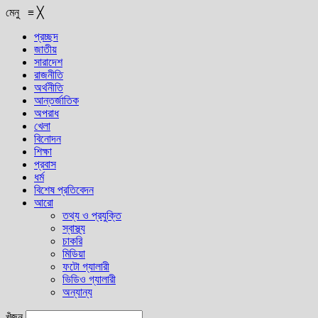
মেনু
≡
╳
প্রচ্ছদ
জাতীয়
সারাদেশ
রাজনীতি
অর্থনীতি
আন্তর্জাতিক
অপরাধ
খেলা
বিনোদন
শিক্ষা
প্রবাস
ধর্ম
বিশেষ প্রতিবেদন
আরো
তথ্য ও প্রযুক্তি
স্বাস্থ্য
চাকরি
মিডিয়া
ফটো গ্যালারী
ভিডিও গ্যালারী
অন্যান্য
খুঁজুন