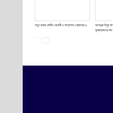
নতুন ধারার মোমিন মেহেদী ও শান্তাসহ গ্রেফতার ৬
অহেতুক ইস্যু বা
পুনরুত্থানের পথ 