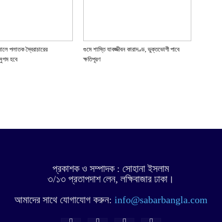
নালে পলাতক স্বৈরাচারের
গুমে শাস্তি যাবজ্জীবন কারাদণ্ড, ভুক্তভোগী পাবে
সুগম হবে
ক্ষতিপূরণ
প্রকাশক ও সম্পাদক : সোহানা ইসলাম
৩/১৩ প্রতাপদাশ লেন, লক্ষিবাজার ঢাকা।
আমাদের সাথে যোগাযোগ করুন:
info@sabarbangla.com