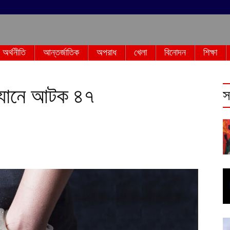
অর্থনীতি
আন্তর্জাতিক
অপরাধ
খেলা
বিনোদন
শিক্ষা
িযানে আটক ৪৭
স