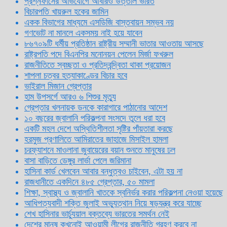
প্রশ্নফাঁসের অভিযোগে আবারও উত্তাল ভারত
বিচারপতি খায়রুল হকের জামিন
একক বিভাগের মাধ্যমে এসডিজি বাস্তবায়ন সম্ভব নয়
গণভোট না মানলে একসময় নাই হয়ে যাবেন
৮৬৭০৯টি ধর্মীয় প্রতিষ্ঠান রাষ্ট্রীয় সম্মানী ভাতার আওতায় আসছে
রাষ্ট্রপতি পদে বিএনপির মনোনয়ন পেলেন মির্জা ফখরুল
রাজনীতিতে স্বচ্ছতা ও প্রতিদ্বন্দ্বিতা থাকা প্রয়োজন
শাপলা চত্বর হত্যাকাণ্ডের বিচার হবে
ভাইরাল মিজান গ্রেপ্তার
হাম উপসর্গে আরও ৬ শিশুর মৃত্যু
গ্রেপ্তার খলনায়ক ডনকে কারাগারে পাঠানোর আদেশ
১০ বছরের জ্বালানি পরিকল্পনা সংসদে তুলে ধরা হবে
একটি মহল দেশে অস্থিতিশীলতা সৃষ্টির পাঁয়তারা করছে
হরমুজ প্রণালিতে আমিরাতের জাহাজে মিসাইল হামলা
চরফ্যাশনে মাওলানা জুবায়েরের বয়ান শুনতে মানুষের ঢল
বাসা বাড়িতে ডেঙ্গুর লার্ভা পেলে জরিমানা
হাসিনা কার্ড খেলবেন আবার বন্ধুত্বও চাইবেন, এটা হয় না
রাজধানীতে একদিনে ৪৮৫ গ্রেপ্তার, ৫০ মামলা
শিক্ষা, স্বাস্থ্য ও জ্বালানি খাতকে স্বনির্ভর করার পরিকল্পনা নেওয়া হয়েছে
আধিপত্যবাদী শক্তি জুলাই অভ্যুত্থান নিয়ে ষড়যন্ত্র করে যাচ্ছে
শেখ হাসিনার ভার্চ্যুয়াল বক্তব্যে ভারতের সমর্থন নেই
দেশের মানুষ কখনোই আওয়ামী লীগের রাজনীতি গ্রহণ করবে না