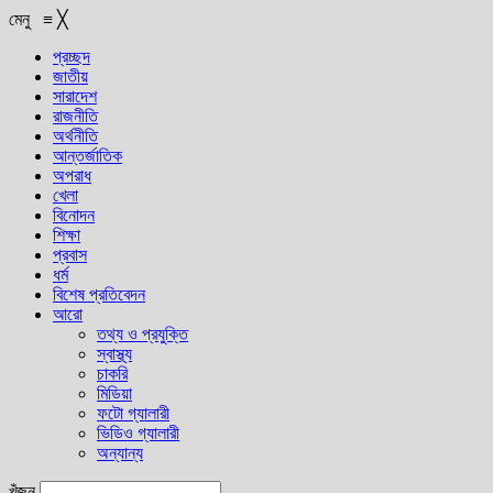
মেনু
≡
╳
প্রচ্ছদ
জাতীয়
সারাদেশ
রাজনীতি
অর্থনীতি
আন্তর্জাতিক
অপরাধ
খেলা
বিনোদন
শিক্ষা
প্রবাস
ধর্ম
বিশেষ প্রতিবেদন
আরো
তথ্য ও প্রযুক্তি
স্বাস্থ্য
চাকরি
মিডিয়া
ফটো গ্যালারী
ভিডিও গ্যালারী
অন্যান্য
খুঁজুন