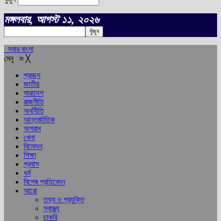
মঙ্গলবার, আগস্ট ১১, ২০২৬
সবার বাংলা
মেনু
≡
╳
প্রচ্ছদ
জাতীয়
সারাদেশ
রাজনীতি
অর্থনীতি
আন্তর্জাতিক
অপরাধ
খেলা
বিনোদন
শিক্ষা
প্রবাস
ধর্ম
বিশেষ প্রতিবেদন
আরো
তথ্য ও প্রযুক্তি
স্বাস্থ্য
চাকরি