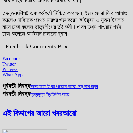
দিয়ে নাহিদ মিয়াকে একাধিক আঘাত করেন।
তদন্তসংশ্লিষ্ট এক কর্মকর্তা নিশ্চিত করেছেন, ইমন ছোরা দিয়ে আঘাত
করলেও নাহিদকে প্রথম মারধর শুরু করেন কাইয়্যুম ও সুজন ইসলাম
নামে ঢাকা কলেজ ছাত্রলীগের দুই কর্মী। এসব তথ্য পাওয়ার পরই
ঢাকা কলেজে অভিযান চালালো র‌্যাব।
Facebook Comments Box
Facebook
Twitter
Pinterest
WhatsApp
পূর্ববর্তী নিবন্ধ
ঈদের আগেই ঘর পাচ্ছেন আরো দেড় লাখ মানুষ
পরবর্তী নিবন্ধ
দ্রব্যমূল্য স্থিতিশীল আছে
এই বিভাগের আরো খবর
আরো