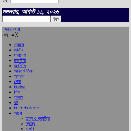
মঙ্গলবার, আগস্ট ১১, ২০২৬
সবার বাংলা
মেনু
≡
╳
প্রচ্ছদ
জাতীয়
সারাদেশ
রাজনীতি
অর্থনীতি
আন্তর্জাতিক
অপরাধ
খেলা
বিনোদন
শিক্ষা
প্রবাস
ধর্ম
বিশেষ প্রতিবেদন
আরো
তথ্য ও প্রযুক্তি
স্বাস্থ্য
চাকরি