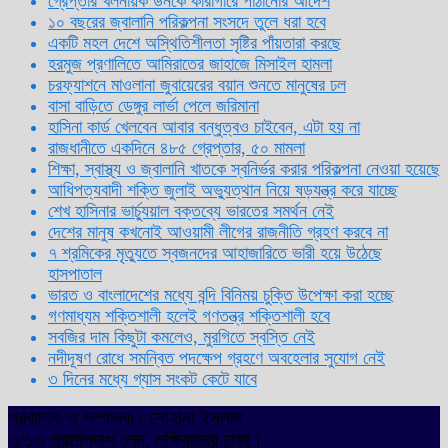
গ্রেপ্তার খলনায়ক ডনকে কারাগারে পাঠানোর আদেশ
১০ বছরের জ্বালানি পরিকল্পনা সংসদে তুলে ধরা হবে
একটি মহল দেশে অস্থিতিশীলতা সৃষ্টির পাঁয়তারা করছে
হরমুজ প্রণালিতে আমিরাতের জাহাজে মিসাইল হামলা
চরফ্যাশনে মাওলানা জুবায়েরের বয়ান শুনতে মানুষের ঢল
বাসা বাড়িতে ডেঙ্গুর লার্ভা পেলে জরিমানা
হাসিনা কার্ড খেলবেন আবার বন্ধুত্বও চাইবেন, এটা হয় না
রাজধানীতে একদিনে ৪৮৫ গ্রেপ্তার, ৫০ মামলা
শিক্ষা, স্বাস্থ্য ও জ্বালানি খাতকে স্বনির্ভর করার পরিকল্পনা নেওয়া হয়েছে
আধিপত্যবাদী শক্তি জুলাই অভ্যুত্থান নিয়ে ষড়যন্ত্র করে যাচ্ছে
শেখ হাসিনার ভার্চ্যুয়াল বক্তব্যে ভারতের সমর্থন নেই
দেশের মানুষ কখনোই আওয়ামী লীগের রাজনীতি গ্রহণ করবে না
৭ শ্রমিকের মৃত্যুতে স্বজনদের আহাজারিতে ভারী হয়ে উঠেছে
হাসপাতাল
ভারত ও বাংলাদেশের মধ্যে বন্দি বিনিময় চুক্তি উপেক্ষা করা হচ্ছে
গণমাধ্যম শক্তিশালী হলেই গণতন্ত্র শক্তিশালী হবে
সবজির দাম কিছুটা কমলেও, মুরগিতে স্বস্তি নেই
নদীদূষণ রোধে সমন্বিত পদক্ষেপ গ্রহণে অবহেলার সুযোগ নেই
৩ দিনের মধ্যে গ্যাস সংকট কেটে যাবে
প্রকাশক ও সম্পাদক : সোহানা ইসলাম
৩/১৩ প্রতাপদাশ লেন, লক্ষিবাজার ঢাকা।