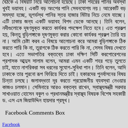
বৈঠকে এ বিষয়টি নিয়ে আলোচনা হয়েছে। ঢাকা শহরের পানির অবস্থা
খুবই ভয়াবহ। একটি বড় অংশের পানি সেবনযোগ্য নয়। আরেকটি বড়
সমস্যা হচ্ছে, ভূগর্ভস্থ পানির স্তর হাজার মিটার নিচে নেমে যাচ্ছে।
এটি ঢাকার জন্য একটি ভয়াবহ বিপদ ডেকে আনছে। তিনি বলেন,
নদীগুলোকে দূষণমুক্ত করতে কার্যকর পদক্ষেপ নিতে হবে। এত প্রকল্প
হয়, কিন্তু বুড়িগঙ্গাকে দূষণমুক্ত করার কোনো কার্যকর প্রকল্প তৈরি হয়
না। আমি চেষ্টা করব এ বিষয়ে আলোচনা করে আমরা বুড়িগঙ্গাকে ঠিক
করতে পারি কি না, তুরাগকে ঠিক করতে পারি কি না, সেসব বিষয় দেখতে
হবে। এতে সভাপতির বক্তব্যে ঢাকা দক্ষিণ সিটি করপোরেশনের
প্রশাসক আব্দুস সালাম বলেন, আমরা এমন একটি শহর গড়ে তুলতে
চাই, যাতে নাগরিকরা সব ধরনের সুযোগ-সুবিধা পান। তিনি বলেন, আদি
ঢাকাকে তার পুরনো রূপ ফিরিয়ে দিতে চাই। হকারদের পুনর্বাসনের বিষয়
চিন্তা চলছে। জলাবদ্ধতা দূর করতে প্রয়োজনীয় ব্যবস্থা নেওয়ার
কাজও চলমান। সেমিনারে আরও বক্তব্য রাখেন, স্বাস্থ্যমন্ত্রী সরদার
সাখাওয়াত হোসেন বকুল ও প্রধানমন্ত্রীর স্বাস্থ্য বিষয়ক বিশেষ সহকারী
ড. এস এম জিয়াউদ্দিন হায়দার প্রমূখ।
Facebook Comments Box
Facebook