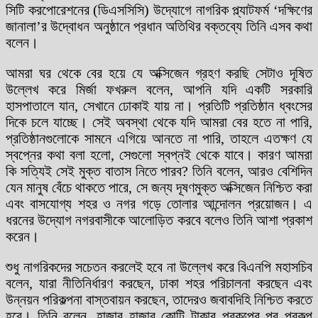
সিটি করপোরেশনের (ডিএসসিসি) উদ্যোগে নাগরিক প্ল্যাটফর্ম ‘দক্ষিণের
জানালা’র উদ্বোধন অনুষ্ঠানে প্রধান অতিথির বক্তব্যে তিনি এসব কথা
বলেন।
আমরা ঘর থেকে বের হয়ে যে অক্সিজেন গ্রহণ করছি সেটাও দূষিত
উল্লেখ করে মির্জা ফখরুল বলেন, আপনি যদি একটি সরকারি
হাসপাতালে যান, সেখানে ঢোকাই যায় না। প্রতিটি প্রতিষ্ঠান ধ্বংসের
দিকে চলে যাচ্ছে। সেই অবস্থা থেকে যদি আমরা বের হতে না পারি,
প্রতিষ্ঠানগুলোকে সামনে এগিয়ে আনতে না পারি, তাহলে এতক্ষণ যে
স্বপ্নের কথা বলা হলো, সেগুলো স্বপ্নই থেকে যাবে। কারণ আমরা
কি সত্যিই সেই মুক্ত বাতাস নিতে পারব? তিনি বলেন, আরও বেশিদিন
যেন মানুষ বেঁচে থাকতে পারে, সে জন্য দূষণমুক্ত অক্সিজেন নিশ্চিত করা
এবং বাসযোগ্য শহর ও নগর গড়ে তোলার আন্দোলন প্রয়োজন। এ
ধরনের উদ্যোগ নগরবাসীকে আলোড়িত করবে বলেও তিনি আশা প্রকাশ
করেন।
শুধু নাগরিকদের সচেতন করলেই হবে না উল্লেখ করে বিএনপি মহাসচিব
বলেন, যারা নীতিনির্ধারণ করছেন, ঢাকা শহর পরিচালনা করছেন এবং
উন্নয়ন পরিকল্পনা বাস্তবায়ন করছেন, তাদেরও জবাবদিহি নিশ্চিত করতে
হবে। তিনি বলেন, হাজার হাজার কোটি টাকার প্রকল্পের পর প্রকল্প