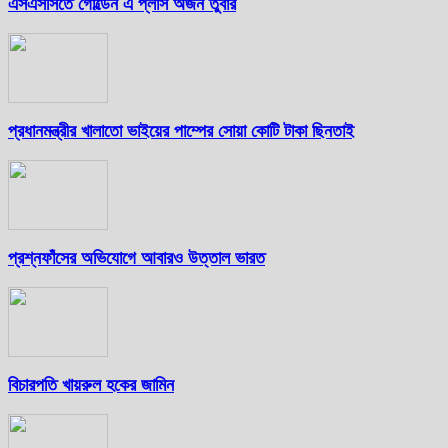
এসএসসিতে গোল্ডেন এ প্লাস অর্জন তুবার
প্রধানমন্ত্রীর খালাতো ভাইয়ের পাম্পের সোয়া কোটি টাকা ছিনতাই
প্রশ্নফাঁসের অভিযোগে আবারও উত্তাল ভারত
বিচারপতি খায়রুল হকের জামিন