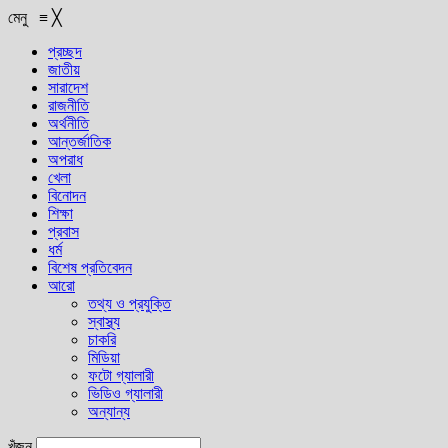
মেনু
≡
╳
প্রচ্ছদ
জাতীয়
সারাদেশ
রাজনীতি
অর্থনীতি
আন্তর্জাতিক
অপরাধ
খেলা
বিনোদন
শিক্ষা
প্রবাস
ধর্ম
বিশেষ প্রতিবেদন
আরো
তথ্য ও প্রযুক্তি
স্বাস্থ্য
চাকরি
মিডিয়া
ফটো গ্যালারী
ভিডিও গ্যালারী
অন্যান্য
খুঁজুন