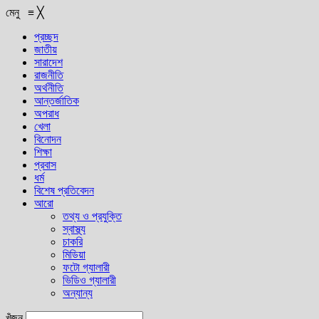
মেনু
≡
╳
প্রচ্ছদ
জাতীয়
সারাদেশ
রাজনীতি
অর্থনীতি
আন্তর্জাতিক
অপরাধ
খেলা
বিনোদন
শিক্ষা
প্রবাস
ধর্ম
বিশেষ প্রতিবেদন
আরো
তথ্য ও প্রযুক্তি
স্বাস্থ্য
চাকরি
মিডিয়া
ফটো গ্যালারী
ভিডিও গ্যালারী
অন্যান্য
খুঁজুন