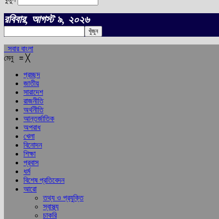
রবিবার, আগস্ট ৯, ২০২৬
সবার বাংলা
মেনু
≡
╳
প্রচ্ছদ
জাতীয়
সারাদেশ
রাজনীতি
অর্থনীতি
আন্তর্জাতিক
অপরাধ
খেলা
বিনোদন
শিক্ষা
প্রবাস
ধর্ম
বিশেষ প্রতিবেদন
আরো
তথ্য ও প্রযুক্তি
স্বাস্থ্য
চাকরি