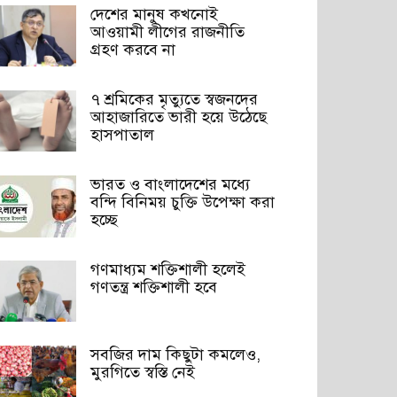
দেশের মানুষ কখনোই
আওয়ামী লীগের রাজনীতি
গ্রহণ করবে না
৭ শ্রমিকের মৃত্যুতে স্বজনদের
আহাজারিতে ভারী হয়ে উঠেছে
হাসপাতাল
ভারত ও বাংলাদেশের মধ্যে
বন্দি বিনিময় চুক্তি উপেক্ষা করা
হচ্ছে
গণমাধ্যম শক্তিশালী হলেই
গণতন্ত্র শক্তিশালী হবে
সবজির দাম কিছুটা কমলেও,
মুরগিতে স্বস্তি নেই