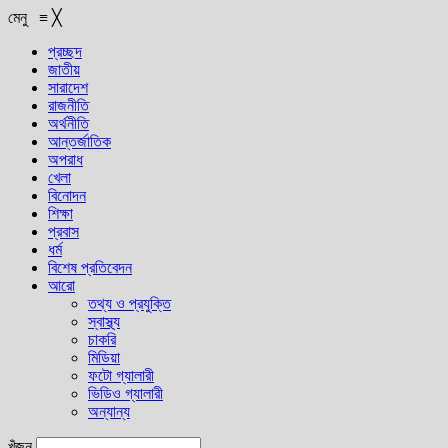
মেনু
≡
╳
প্রচ্ছদ
জাতীয়
সারাদেশ
রাজনীতি
অর্থনীতি
আন্তর্জাতিক
অপরাধ
খেলা
বিনোদন
শিক্ষা
প্রবাস
ধর্ম
বিশেষ প্রতিবেদন
আরো
তথ্য ও প্রযুক্তি
স্বাস্থ্য
চাকরি
মিডিয়া
ফটো গ্যালারী
ভিডিও গ্যালারী
অন্যান্য
খুঁজুন