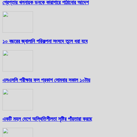
গ্রেপ্তার খলনায়ক ডনকে কারাগারে পাঠানোর আদেশ
১০ বছরের জ্বালানি পরিকল্পনা সংসদে তুলে ধরা হবে
এসএসসি পরীক্ষার ফল প্রকাশ সোমবার সকাল ১০টায়
একটি মহল দেশে অস্থিতিশীলতা সৃষ্টির পাঁয়তারা করছে