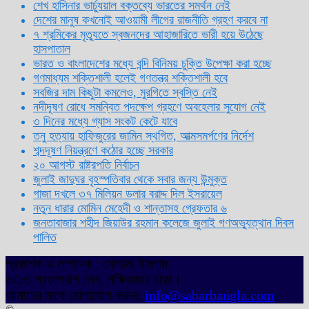
শেখ হাসিনার ভার্চ্যুয়াল বক্তব্যে ভারতের সমর্থন নেই
দেশের মানুষ কখনোই আওয়ামী লীগের রাজনীতি গ্রহণ করবে না
৭ শ্রমিকের মৃত্যুতে স্বজনদের আহাজারিতে ভারী হয়ে উঠেছে
হাসপাতাল
ভারত ও বাংলাদেশের মধ্যে বন্দি বিনিময় চুক্তি উপেক্ষা করা হচ্ছে
গণমাধ্যম শক্তিশালী হলেই গণতন্ত্র শক্তিশালী হবে
সবজির দাম কিছুটা কমলেও, মুরগিতে স্বস্তি নেই
নদীদূষণ রোধে সমন্বিত পদক্ষেপ গ্রহণে অবহেলার সুযোগ নেই
৩ দিনের মধ্যে গ্যাস সংকট কেটে যাবে
তনু হত্যায় হাফিজুরের জামিন স্থগিত, আত্মসমর্পণের নির্দেশ
শব্দদূষণ নিয়ন্ত্রণে কঠোর হচ্ছে সরকার
২০ আগস্ট রাষ্ট্রপতি নির্বাচন
জুলাই জাদুঘর বৃহস্পতিবার থেকে সবার জন্য উন্মুক্ত
গাজা দখলে ৩৭ মিলিয়ন ডলার বরাদ্দ দিল ইসরায়েল
নতুন ধারার মোমিন মেহেদী ও শান্তাসহ গ্রেফতার ৬
জনতাবাজার শহীদ জিয়াউর রহমান কলেজে জুলাই গণঅভ্যুত্থান দিবস
পালিত
প্রকাশক ও সম্পাদক : সোহানা ইসলাম
৩/১৩ প্রতাপদাশ লেন, লক্ষিবাজার ঢাকা।
আমাদের সাথে যোগাযোগ করুন:
info@sabarbangla.com