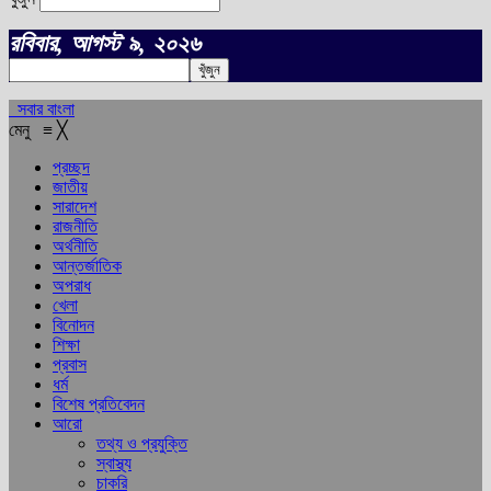
রবিবার, আগস্ট ৯, ২০২৬
সবার বাংলা
মেনু
≡
╳
প্রচ্ছদ
জাতীয়
সারাদেশ
রাজনীতি
অর্থনীতি
আন্তর্জাতিক
অপরাধ
খেলা
বিনোদন
শিক্ষা
প্রবাস
ধর্ম
বিশেষ প্রতিবেদন
আরো
তথ্য ও প্রযুক্তি
স্বাস্থ্য
চাকরি