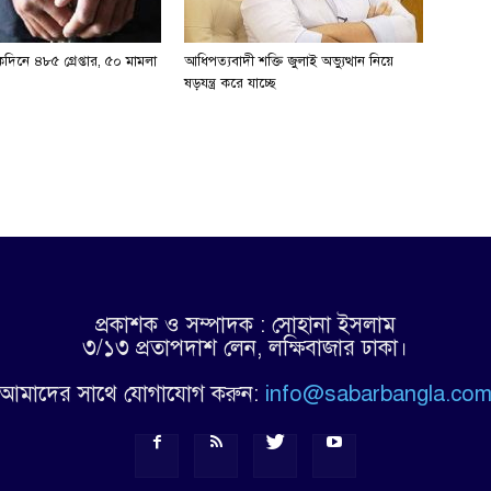
িনে ৪৮৫ গ্রেপ্তার, ৫০ মামলা
আধিপত্যবাদী শক্তি জুলাই অভ্যুত্থান নিয়ে
ষড়যন্ত্র করে যাচ্ছে
প্রকাশক ও সম্পাদক : সোহানা ইসলাম
৩/১৩ প্রতাপদাশ লেন, লক্ষিবাজার ঢাকা।
আমাদের সাথে যোগাযোগ করুন:
info@sabarbangla.co