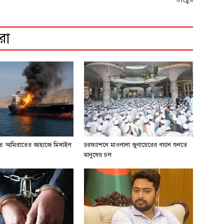
রো
িতে আমিরাতের জাহাজে মিসাইল
চরফ্যাশনে মাওলানা জুবায়েরের বয়ান শুনতে
মানুষের ঢল