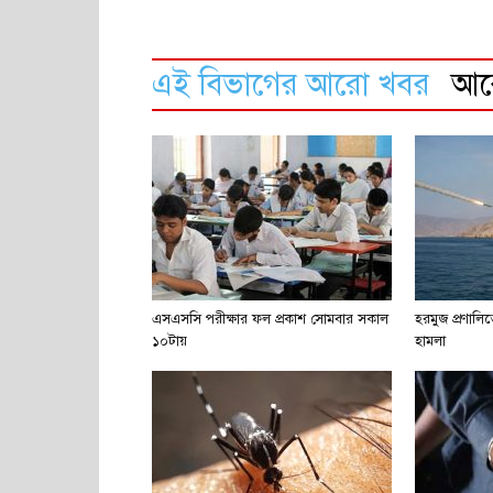
এই বিভাগের আরো খবর
আ
এসএসসি পরীক্ষার ফল প্রকাশ সোমবার সকাল
হরমুজ প্রণাল
১০টায়
হামলা