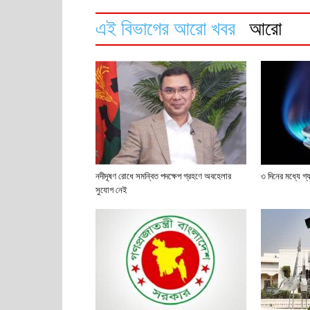
এই বিভাগের আরো খবর
আরো
নদীদূষণ রোধে সমন্বিত পদক্ষেপ গ্রহণে অবহেলার
৩ দিনের মধ্যে গ
সুযোগ নেই