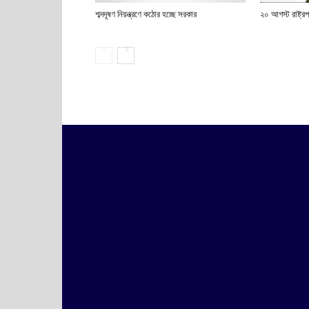
শব্দদূষণ নিয়ন্ত্রণে কঠোর হচ্ছে সরকার
২০ আগস্ট রাষ্ট্রপত