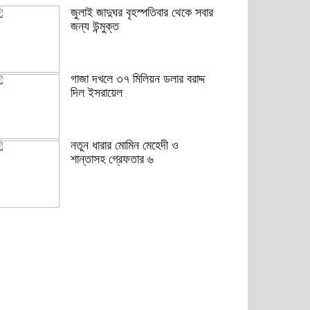
জুলাই জাদুঘর বৃহস্পতিবার থেকে সবার
জন্য উন্মুক্ত
গাজা দখলে ৩৭ মিলিয়ন ডলার বরাদ্দ
দিল ইসরায়েল
নতুন ধারার মোমিন মেহেদী ও
শান্তাসহ গ্রেফতার ৬