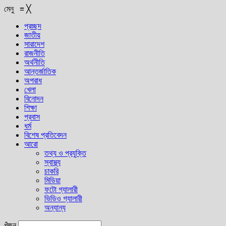
মেনু
≡
╳
প্রচ্ছদ
জাতীয়
সারাদেশ
রাজনীতি
অর্থনীতি
আন্তর্জাতিক
অপরাধ
খেলা
বিনোদন
শিক্ষা
প্রবাস
ধর্ম
বিশেষ প্রতিবেদন
আরো
তথ্য ও প্রযুক্তি
স্বাস্থ্য
চাকরি
মিডিয়া
ফটো গ্যালারী
ভিডিও গ্যালারী
অন্যান্য
খুঁজুন