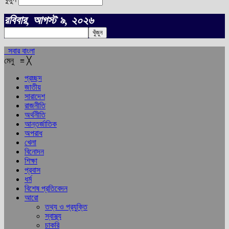
রবিবার, আগস্ট ৯, ২০২৬
সবার বাংলা
মেনু
≡
╳
প্রচ্ছদ
জাতীয়
সারাদেশ
রাজনীতি
অর্থনীতি
আন্তর্জাতিক
অপরাধ
খেলা
বিনোদন
শিক্ষা
প্রবাস
ধর্ম
বিশেষ প্রতিবেদন
আরো
তথ্য ও প্রযুক্তি
স্বাস্থ্য
চাকরি