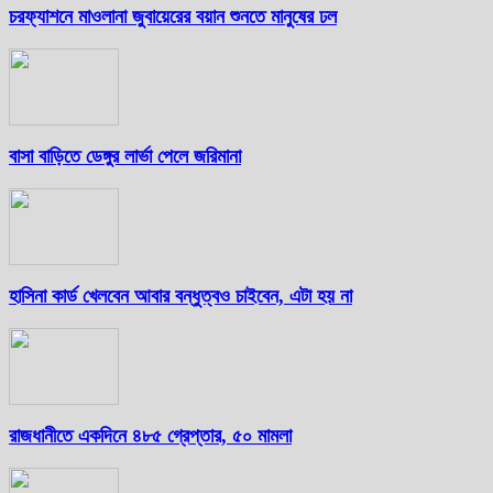
চরফ্যাশনে মাওলানা জুবায়েরের বয়ান শুনতে মানুষের ঢল
বাসা বাড়িতে ডেঙ্গুর লার্ভা পেলে জরিমানা
হাসিনা কার্ড খেলবেন আবার বন্ধুত্বও চাইবেন, এটা হয় না
রাজধানীতে একদিনে ৪৮৫ গ্রেপ্তার, ৫০ মামলা