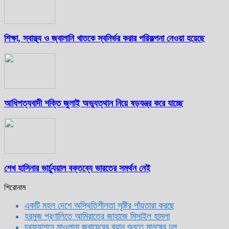
শিক্ষা, স্বাস্থ্য ও জ্বালানি খাতকে স্বনির্ভর করার পরিকল্পনা নেওয়া হয়েছে
আধিপত্যবাদী শক্তি জুলাই অভ্যুত্থান নিয়ে ষড়যন্ত্র করে যাচ্ছে
শেখ হাসিনার ভার্চ্যুয়াল বক্তব্যে ভারতের সমর্থন নেই
শিরোনাম
একটি মহল দেশে অস্থিতিশীলতা সৃষ্টির পাঁয়তারা করছে
হরমুজ প্রণালিতে আমিরাতের জাহাজে মিসাইল হামলা
চরফ্যাশনে মাওলানা জুবায়েরের বয়ান শুনতে মানুষের ঢল