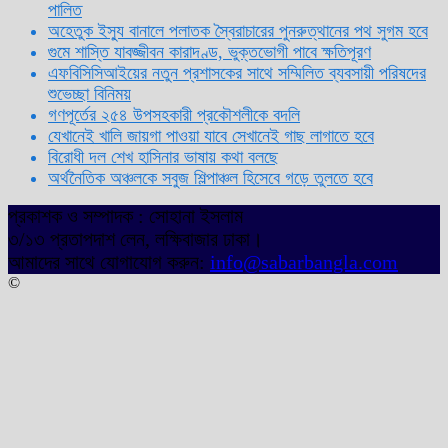
পালিত
অহেতুক ইস্যু বানালে পলাতক স্বৈরাচারের পুনরুত্থানের পথ সুগম হবে
গুমে শাস্তি যাবজ্জীবন কারাদণ্ড, ভুক্তভোগী পাবে ক্ষতিপূরণ
এফবিসিসিআইয়ের নতুন প্রশাসকের সাথে সম্মিলিত ব্যবসায়ী পরিষদের
শুভেচ্ছা বিনিময়
গণপূর্তের ২৫৪ উপসহকারী প্রকৌশলীকে বদলি
যেখানেই খালি জায়গা পাওয়া যাবে সেখানেই গাছ লাগাতে হবে
বিরোধী দল শেখ হাসিনার ভাষায় কথা বলছে
অর্থনৈতিক অঞ্চলকে সবুজ শিল্পাঞ্চল হিসেবে গড়ে তুলতে হবে
প্রকাশক ও সম্পাদক : সোহানা ইসলাম
৩/১৩ প্রতাপদাশ লেন, লক্ষিবাজার ঢাকা।
আমাদের সাথে যোগাযোগ করুন:
info@sabarbangla.com
©