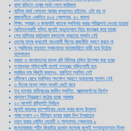
বাসা বাড়িতে ডেঙ্গুর লার্ভা পেলে জরিমানা
হাসিনা কার্ড খেলবেন আবার বন্ধুত্বও চাইবেন, এটা হয় না
রাজধানীতে একদিনে ৪৮৫ গ্রেপ্তার, ৫০ মামলা
শিক্ষা, স্বাস্থ্য ও জ্বালানি খাতকে স্বনির্ভর করার পরিকল্পনা নেওয়া হয়েছে
আধিপত্যবাদী শক্তি জুলাই অভ্যুত্থান নিয়ে ষড়যন্ত্র করে যাচ্ছে
শেখ হাসিনার ভার্চ্যুয়াল বক্তব্যে ভারতের সমর্থন নেই
দেশের মানুষ কখনোই আওয়ামী লীগের রাজনীতি গ্রহণ করবে না
৭ শ্রমিকের মৃত্যুতে স্বজনদের আহাজারিতে ভারী হয়ে উঠেছে
হাসপাতাল
ভারত ও বাংলাদেশের মধ্যে বন্দি বিনিময় চুক্তি উপেক্ষা করা হচ্ছে
গণমাধ্যম শক্তিশালী হলেই গণতন্ত্র শক্তিশালী হবে
সবজির দাম কিছুটা কমলেও, মুরগিতে স্বস্তি নেই
নদীদূষণ রোধে সমন্বিত পদক্ষেপ গ্রহণে অবহেলার সুযোগ নেই
৩ দিনের মধ্যে গ্যাস সংকট কেটে যাবে
তনু হত্যায় হাফিজুরের জামিন স্থগিত, আত্মসমর্পণের নির্দেশ
শব্দদূষণ নিয়ন্ত্রণে কঠোর হচ্ছে সরকার
২০ আগস্ট রাষ্ট্রপতি নির্বাচন
জুলাই জাদুঘর বৃহস্পতিবার থেকে সবার জন্য উন্মুক্ত
গাজা দখলে ৩৭ মিলিয়ন ডলার বরাদ্দ দিল ইসরায়েল
নতুন ধারার মোমিন মেহেদী ও শান্তাসহ গ্রেফতার ৬
জনতাবাজার শহীদ জিয়াউর রহমান কলেজে জুলাই গণঅভ্যুত্থান দিবস