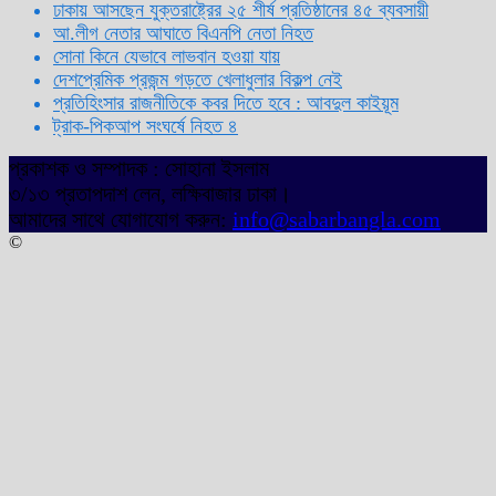
ঢাকায় আসছেন যুক্তরাষ্ট্রের ২৫ শীর্ষ প্রতিষ্ঠানের ৪৫ ব্যবসায়ী
আ.লীগ নেতার আঘাতে বিএনপি নেতা নিহত
সোনা কিনে যেভাবে লাভবান হওয়া যায়
দেশপ্রেমিক প্রজন্ম গড়তে খেলাধুলার বিকল্প নেই
প্রতিহিংসার রাজনীতিকে কবর দিতে হবে : আবদুল কাইয়ূম
ট্রাক-পিকআপ সংঘর্ষে নিহত ৪
প্রকাশক ও সম্পাদক : সোহানা ইসলাম
৩/১৩ প্রতাপদাশ লেন, লক্ষিবাজার ঢাকা।
আমাদের সাথে যোগাযোগ করুন:
info@sabarbangla.com
©