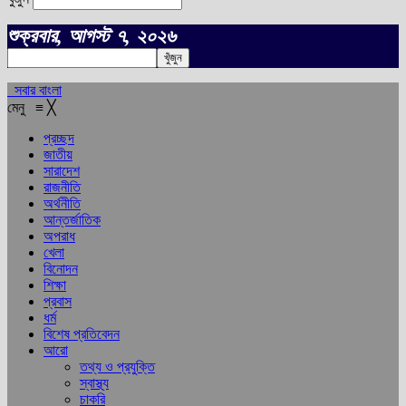
শুক্রবার, আগস্ট ৭, ২০২৬
সবার বাংলা
মেনু
≡
╳
প্রচ্ছদ
জাতীয়
সারাদেশ
রাজনীতি
অর্থনীতি
আন্তর্জাতিক
অপরাধ
খেলা
বিনোদন
শিক্ষা
প্রবাস
ধর্ম
বিশেষ প্রতিবেদন
আরো
তথ্য ও প্রযুক্তি
স্বাস্থ্য
চাকরি