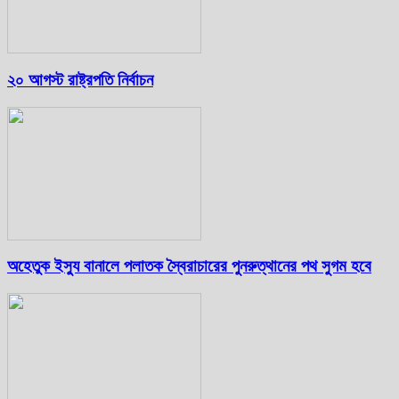
২০ আগস্ট রাষ্ট্রপতি নির্বাচন
অহেতুক ইস্যু বানালে পলাতক স্বৈরাচারের পুনরুত্থানের পথ সুগম হবে