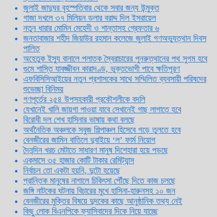
জুলাই জাদুঘর বৃহস্পতিবার থেকে সবার জন্য উন্মুক্ত
গাজা দখলে ৩৭ মিলিয়ন ডলার বরাদ্দ দিল ইসরায়েল
নতুন ধারার মোমিন মেহেদী ও শান্তাসহ গ্রেফতার ৬
জনতাবাজার শহীদ জিয়াউর রহমান কলেজে জুলাই গণঅভ্যুত্থান দিবস
পালিত
অহেতুক ইস্যু বানালে পলাতক স্বৈরাচারের পুনরুত্থানের পথ সুগম হবে
গুমে শাস্তি যাবজ্জীবন কারাদণ্ড, ভুক্তভোগী পাবে ক্ষতিপূরণ
এফবিসিসিআইয়ের নতুন প্রশাসকের সাথে সম্মিলিত ব্যবসায়ী পরিষদের
শুভেচ্ছা বিনিময়
গণপূর্তের ২৫৪ উপসহকারী প্রকৌশলীকে বদলি
যেখানেই খালি জায়গা পাওয়া যাবে সেখানেই গাছ লাগাতে হবে
বিরোধী দল শেখ হাসিনার ভাষায় কথা বলছে
অর্থনৈতিক অঞ্চলকে সবুজ শিল্পাঞ্চল হিসেবে গড়ে তুলতে হবে
বেনজীরের জামিন বাতিলে দুবাইয়ে ‌‘ল’ ফার্ম নিয়োগ
দৈনন্দিন খরচ মেটাতে সাধারণ মানুষ দিশেহারা হয়ে পড়ছে
একমাসে ৩৫ হাজার কোটি টাকার রেমিট্যান্স
নির্বাচন তো একটা হয়নি, দুটো হয়েছে
প্রান্তিক মানুষের নাগালে চিকিৎসা পৌঁছে দিতে কাজ চলছে
জঙ্গি নাটকের ঘটনায় বিচারের মুখে হাসিনা-হারুনসহ ১০ জন
বেনজীরের মুক্তির বিষয়ে দুদকের কাছে আনুষ্ঠানিক তথ্য নেই
কিছু লোক বিএনপিকে ফ্যাসিবাদের দিকে নিয়ে যাচ্ছে