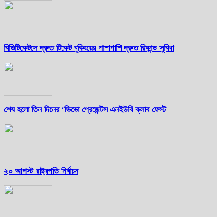
বিডিটিকেটসে দ্রুত টিকেট বুকিংয়ের পাশাপাশি দ্রুত রিফান্ড সুবিধা
শেষ হলো তিন দিনের ‘ভিভো প্রেজেন্টস এনইউবি ক্লাব ফেস্ট
২০ আগস্ট রাষ্ট্রপতি নির্বাচন