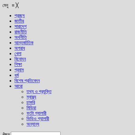
মেনু
≡
╳
প্রচ্ছদ
জাতীয়
সারাদেশ
রাজনীতি
অর্থনীতি
আন্তর্জাতিক
অপরাধ
খেলা
বিনোদন
শিক্ষা
প্রবাস
ধর্ম
বিশেষ প্রতিবেদন
আরো
তথ্য ও প্রযুক্তি
স্বাস্থ্য
চাকরি
মিডিয়া
ফটো গ্যালারী
ভিডিও গ্যালারী
অন্যান্য
খুঁজুন