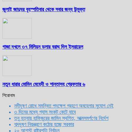
জুলাই জাদুঘর বৃহস্পতিবার থেকে সবার জন্য উন্মুক্ত
গাজা দখলে ৩৭ মিলিয়ন ডলার বরাদ্দ দিল ইসরায়েল
নতুন ধারার মোমিন মেহেদী ও শান্তাসহ গ্রেফতার ৬
শিরোনাম
নদীদূষণ রোধে সমন্বিত পদক্ষেপ গ্রহণে অবহেলার সুযোগ নেই
৩ দিনের মধ্যে গ্যাস সংকট কেটে যাবে
তনু হত্যায় হাফিজুরের জামিন স্থগিত, আত্মসমর্পণের নির্দেশ
শব্দদূষণ নিয়ন্ত্রণে কঠোর হচ্ছে সরকার
২০ আগস্ট রাষ্ট্রপতি নির্বাচন