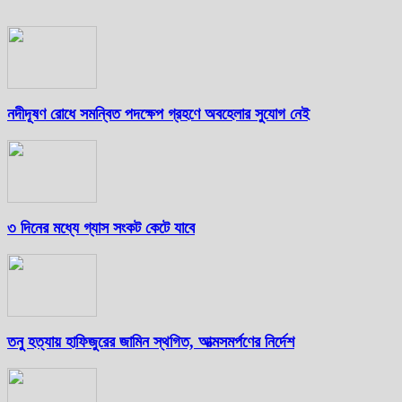
নদীদূষণ রোধে সমন্বিত পদক্ষেপ গ্রহণে অবহেলার সুযোগ নেই
৩ দিনের মধ্যে গ্যাস সংকট কেটে যাবে
তনু হত্যায় হাফিজুরের জামিন স্থগিত, আত্মসমর্পণের নির্দেশ