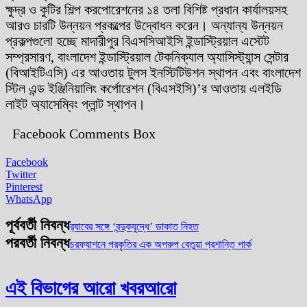
ক্ষুদ্র ও কুটির শিল্প করপোরেশনের ১৪ তলা বিশিষ্ট প্রধান কার্যালয়সহ
আরও চারটি উন্নয়ন প্রকল্পের উদ্বোধন করেন। অন্যান্য উন্নয়ন
প্রকল্পগুলো হচ্ছে মাদারীপুর বিএসসিআইসি ইন্ডাস্ট্রিয়াল এস্টেট
সম্প্রসারণ, বাংলাদেশ ইন্ডাস্ট্রিয়াল টেকনিক্যাল অ্যাসিস্ট্যান্স সেন্টার
(বিআইটিএসি) এর আওতায় টুলস ইনস্টিটিউশন স্থাপন এবং বাংলাদেশ
স্টিল এন্ড ইঞ্জিনিয়ালিং কর্পোরেশন (বিএসইসি)’র আওতায় এলইডি
লাইট অ্যাসেম্বিং প্লান্ট স্থাপন।
Facebook Comments Box
Facebook
Twitter
Pinterest
WhatsApp
পূর্ববর্তী নিবন্ধ
র‌্যাবের সঙ্গে ‘বন্দুকযুদ্ধে’ ডাকাত নিহত
পরবর্তী নিবন্ধ
চরফ্যাশনে প্রকৃতির এক অপরুপ বেতুয়া প্রশান্তি পার্ক
এই বিভাগের আরো খবর
আরো