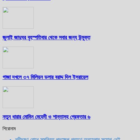
জুলাই জাদুঘর বৃহস্পতিবার থেকে সবার জন্য উন্মুক্ত
গাজা দখলে ৩৭ মিলিয়ন ডলার বরাদ্দ দিল ইসরায়েল
নতুন ধারার মোমিন মেহেদী ও শান্তাসহ গ্রেফতার ৬
শিরোনাম
নদীদূষণ রোধে সমন্বিত পদক্ষেপ গ্রহণে অবহেলার সুযোগ নেই