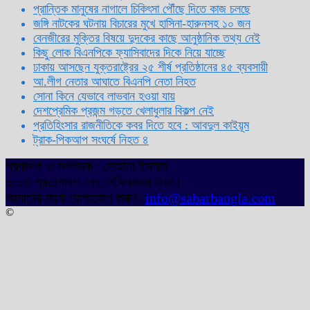
প্রান্তিক মানুষের নাগালে চিকিৎসা পৌঁছে দিতে কাজ চলছে
জঙ্গি নাটকের ঘটনায় বিচারের মুখে হাসিনা-হারুনসহ ১০ জন
বেনজীরের মুক্তির বিষয়ে দুদকের কাছে আনুষ্ঠানিক তথ্য নেই
কিছু লোক বিএনপিকে ফ্যাসিবাদের দিকে নিয়ে যাচ্ছে
ঢাকায় আসছেন যুক্তরাষ্ট্রের ২৫ শীর্ষ প্রতিষ্ঠানের ৪৫ ব্যবসায়ী
আ.লীগ নেতার আঘাতে বিএনপি নেতা নিহত
সোনা কিনে যেভাবে লাভবান হওয়া যায়
দেশপ্রেমিক প্রজন্ম গড়তে খেলাধুলার বিকল্প নেই
প্রতিহিংসার রাজনীতিকে কবর দিতে হবে : আবদুল কাইয়ূম
ট্রাক-পিকআপ সংঘর্ষে নিহত ৪
প্রকাশক ও সম্পাদক : সোহানা ইসলাম
৩/১৩ প্রতাপদাশ লেন, লক্ষিবাজার ঢাকা।
আমাদের সাথে যোগাযোগ করুন:
info@sabarbangla.com
©