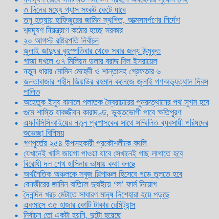
৩ দিনের মধ্যে গ্যাস সংকট কেটে যাবে
তনু হত্যায় হাফিজুরের জামিন স্থগিত, আত্মসমর্পণের নির্দেশ
শব্দদূষণ নিয়ন্ত্রণে কঠোর হচ্ছে সরকার
২০ আগস্ট রাষ্ট্রপতি নির্বাচন
জুলাই জাদুঘর বৃহস্পতিবার থেকে সবার জন্য উন্মুক্ত
গাজা দখলে ৩৭ মিলিয়ন ডলার বরাদ্দ দিল ইসরায়েল
নতুন ধারার মোমিন মেহেদী ও শান্তাসহ গ্রেফতার ৬
জনতাবাজার শহীদ জিয়াউর রহমান কলেজে জুলাই গণঅভ্যুত্থান দিবস
পালিত
অহেতুক ইস্যু বানালে পলাতক স্বৈরাচারের পুনরুত্থানের পথ সুগম হবে
গুমে শাস্তি যাবজ্জীবন কারাদণ্ড, ভুক্তভোগী পাবে ক্ষতিপূরণ
এফবিসিসিআইয়ের নতুন প্রশাসকের সাথে সম্মিলিত ব্যবসায়ী পরিষদের
শুভেচ্ছা বিনিময়
গণপূর্তের ২৫৪ উপসহকারী প্রকৌশলীকে বদলি
যেখানেই খালি জায়গা পাওয়া যাবে সেখানেই গাছ লাগাতে হবে
বিরোধী দল শেখ হাসিনার ভাষায় কথা বলছে
অর্থনৈতিক অঞ্চলকে সবুজ শিল্পাঞ্চল হিসেবে গড়ে তুলতে হবে
বেনজীরের জামিন বাতিলে দুবাইয়ে ‌‘ল’ ফার্ম নিয়োগ
দৈনন্দিন খরচ মেটাতে সাধারণ মানুষ দিশেহারা হয়ে পড়ছে
একমাসে ৩৫ হাজার কোটি টাকার রেমিট্যান্স
নির্বাচন তো একটা হয়নি, দুটো হয়েছে