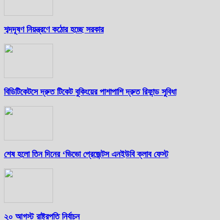
শব্দদূষণ নিয়ন্ত্রণে কঠোর হচ্ছে সরকার
বিডিটিকেটসে দ্রুত টিকেট বুকিংয়ের পাশাপাশি দ্রুত রিফান্ড সুবিধা
শেষ হলো তিন দিনের ‘ভিভো প্রেজেন্টস এনইউবি ক্লাব ফেস্ট
২০ আগস্ট রাষ্ট্রপতি নির্বাচন