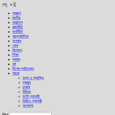
মেনু
≡
╳
প্রচ্ছদ
জাতীয়
সারাদেশ
রাজনীতি
অর্থনীতি
আন্তর্জাতিক
অপরাধ
খেলা
বিনোদন
শিক্ষা
প্রবাস
ধর্ম
বিশেষ প্রতিবেদন
আরো
তথ্য ও প্রযুক্তি
স্বাস্থ্য
চাকরি
মিডিয়া
ফটো গ্যালারী
ভিডিও গ্যালারী
অন্যান্য
খুঁজুন