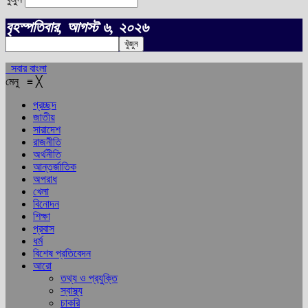
বৃহস্পতিবার, আগস্ট ৬, ২০২৬
সবার বাংলা
মেনু
≡
╳
প্রচ্ছদ
জাতীয়
সারাদেশ
রাজনীতি
অর্থনীতি
আন্তর্জাতিক
অপরাধ
খেলা
বিনোদন
শিক্ষা
প্রবাস
ধর্ম
বিশেষ প্রতিবেদন
আরো
তথ্য ও প্রযুক্তি
স্বাস্থ্য
চাকরি