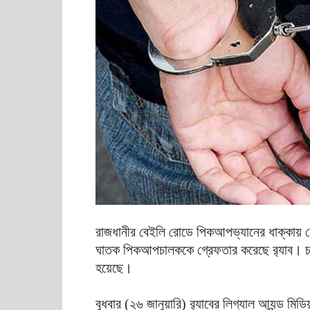
রাজধানীর বেইলি রোডে পিকআপভ্যানের ধাক্কায় 
ঘাতক পিকআপচালককে গ্রেফতার করেছে র‍্যাব। চট্
হয়েছে।
বুধবার (২৬ জানুয়ারি) র‍্যাবের লিগ্যাল আ্যন্ড 