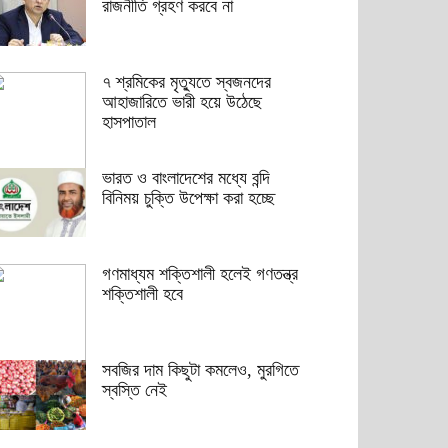
রাজনীতি গ্রহণ করবে না
৭ শ্রমিকের মৃত্যুতে স্বজনদের
আহাজারিতে ভারী হয়ে উঠেছে
হাসপাতাল
ভারত ও বাংলাদেশের মধ্যে বন্দি
বিনিময় চুক্তি উপেক্ষা করা হচ্ছে
গণমাধ্যম শক্তিশালী হলেই গণতন্ত্র
শক্তিশালী হবে
সবজির দাম কিছুটা কমলেও, মুরগিতে
স্বস্তি নেই