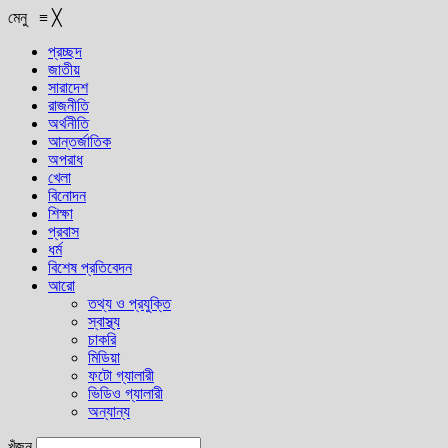
মেনু
≡
╳
প্রচ্ছদ
জাতীয়
সারাদেশ
রাজনীতি
অর্থনীতি
আন্তর্জাতিক
অপরাধ
খেলা
বিনোদন
শিক্ষা
প্রবাস
ধর্ম
বিশেষ প্রতিবেদন
আরো
তথ্য ও প্রযুক্তি
স্বাস্থ্য
চাকরি
মিডিয়া
ফটো গ্যালারী
ভিডিও গ্যালারী
অন্যান্য
খুঁজুন