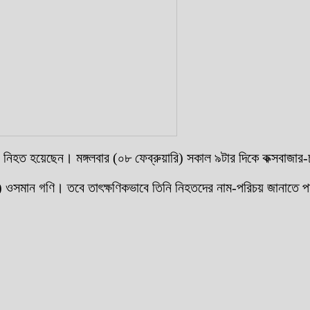
নিহত হয়েছেন। মঙ্গলবার (০৮ ফেব্রুয়ারি) সকাল ৯টার দিকে কক্সবাজার-চট
 (ওসি) ওসমান গণি। তবে তাৎক্ষণিকভাবে তিনি নিহতদের নাম-পরিচয় জানাত