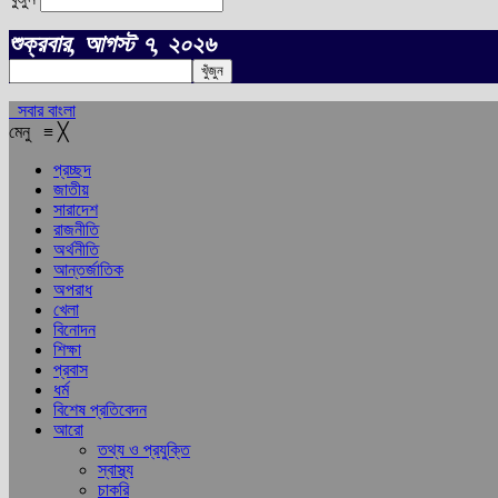
শুক্রবার, আগস্ট ৭, ২০২৬
সবার বাংলা
মেনু
≡
╳
প্রচ্ছদ
জাতীয়
সারাদেশ
রাজনীতি
অর্থনীতি
আন্তর্জাতিক
অপরাধ
খেলা
বিনোদন
শিক্ষা
প্রবাস
ধর্ম
বিশেষ প্রতিবেদন
আরো
তথ্য ও প্রযুক্তি
স্বাস্থ্য
চাকরি